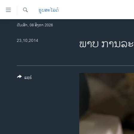
ລິ້ງ
ຮູບສະໄລດ໌
ສຳຫລັບ
ເຂົ້າ
ຄົ້ນຫາ
ວັນເສົາ, 08 ສິງຫາ 2026
ໂຮມເພຈ
ຫາ
ລາວ
ພາບ ການລະ
23,10,2014
ຂ້າມ
ຂ້າມ
ອາເມຣິກາ
ຂ້າມ
ການເລືອກຕັ້ງ ປະທານາທີບໍດີ ສະຫະລັດ
ໄປ
2024
ຫາ
ຂ່າວ​ຈີນ
ຊອກ
ແຊຣ໌
ຄົ້ນ
ໂລກ
ເອເຊຍ
ອິດສະຫຼະພາບດ້ານການຂ່າວ
ຊີວິດຊາວລາວ
ຊຸມຊົນຊາວລາວ