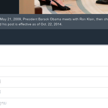
ed May 21, 2009, President Barack Obama meets with Ron Klain, then chief
 his post is effective as of Oct. 22, 2014.
ີ
ີ
ຍງານ