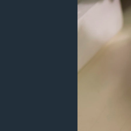
ວິທະຍາສາດ-ເທັກໂນໂລຈີ
ທຸລະກິດ
ພາສາອັງກິດ
ວີດີໂອ
ສຽງ
ລາຍການກະຈາຍສຽງ
ລາຍງານ