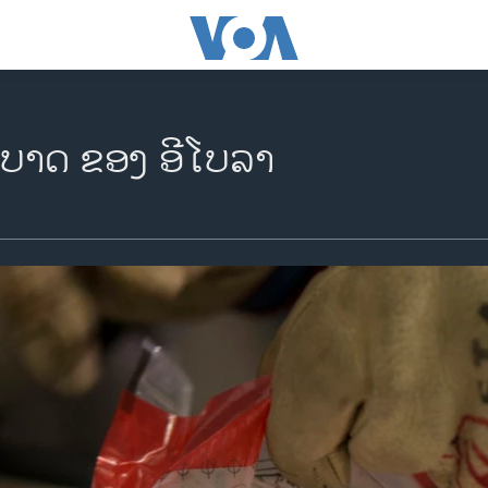
ບາດ ຂອງ ອີໂບລາ