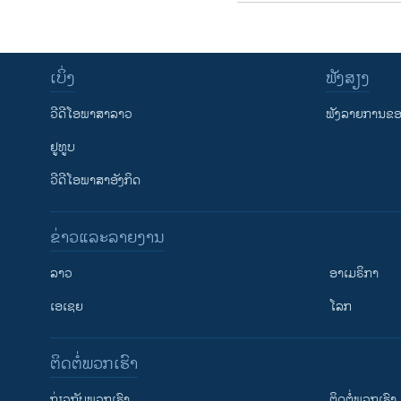
ເບິ່ງ
ຟັງສຽງ
ວີດີໂອພາສາລາວ
ຟັງລາຍການຂອງ
ຢູທູບ
ວີດີໂອພາສາອັງກິດ
ຂ່າວແລະລາຍງານ
ລາວ
ອາເມຣິກາ
ເອເຊຍ
ໂລກ
ຕິດຕໍ່ພວກເຮົາ
ກ່ຽວກັບພວກເຮົາ
ຕິດຕໍ່ພວກເຮົາ