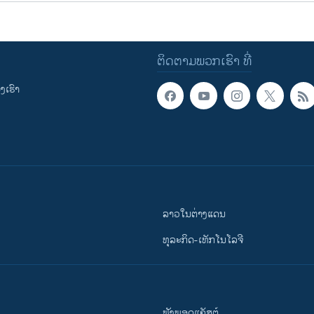
ຕິດຕາມພວກເຮົາ ທີ່
ເຮົາ
ລາວໃນຕ່າງແດນ
ທຸລະກິດ-ເທັກໂນໂລຈີ
ຟັງພອດແຄັສຕ໌