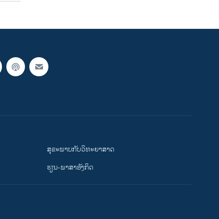
ສຸຂະພາບກັບວິທະຍາສາດ
ຮຽນ-ພາສາອັງກິດ