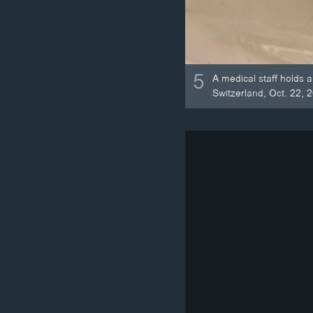
5
A medical staff holds 
Switzerland, Oct. 22, 