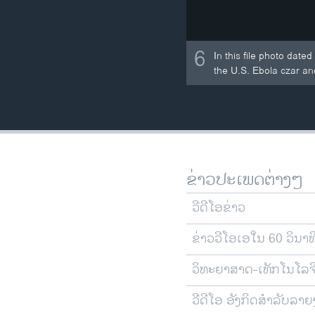
6
In this file photo dat
the U.S. Ebola czar and
ຂ່າວປະເພດຕ່າງໆ
ວີດີໂອຂ່າວ
ຂ່າວວີໂອເອໃນ 60 ວິນາທ
ວິທະຍາສາດ-ເທັກໂນໂລຈ
ວີດີໂອ ອັງກິດສຳລັບລາ