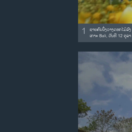
1
ຊາຍຄົນນຶ່ງວາງດອກໄມ້ລົງ
ເກາະ Bali, ວັນທີ 12 ຕຸລ