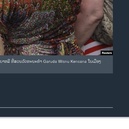
ດຢູ່ບາຫລີ ທີ່ສວນວັດທະນະທໍາ Garuda Wisnu Kencana ໃນເມືອງ