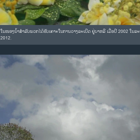
 ໃນໜອງນໍ້າສໍາລັບພວກໄດ້ຮັບເຄາະໃນການວາງລະເບີດ ຢູ່ບາຫລີ ເມື່ອປີ 2002 ໃນລະຫວ
າ 2012.