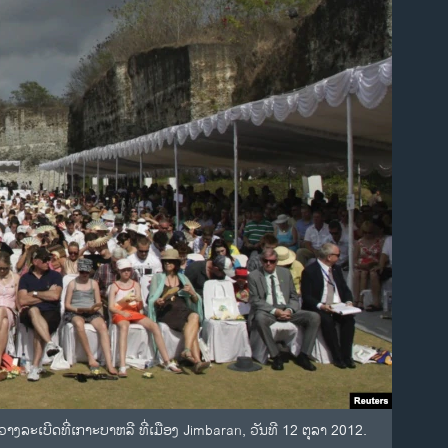
ງລະເບີດທີ່ເກາະບາຫລີ ທີ່ເມືອງ Jimbaran, ວັນທີ 12 ຕຸລາ 2012.