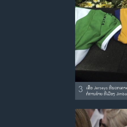
3
ເສື້ອ Jerseys ທີ່ພວກເ
ກໍ່ການຮ້າຍ ທີ່ເມືອງ Jimb