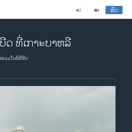
ສົດ
ບີດ ທີ່ເກາະບາຫລີ
ອຮ່ວມໃນພິທີຂີດ