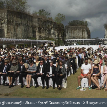
 ຢູ່ໃນຄວາມສະງົບ ເປັນເວລາ ນຶ່ງນາທີ ໃນລະຫວ່າງພິທີຄົບຮອບ 10 ປີ ຂອງເຫດການວາ