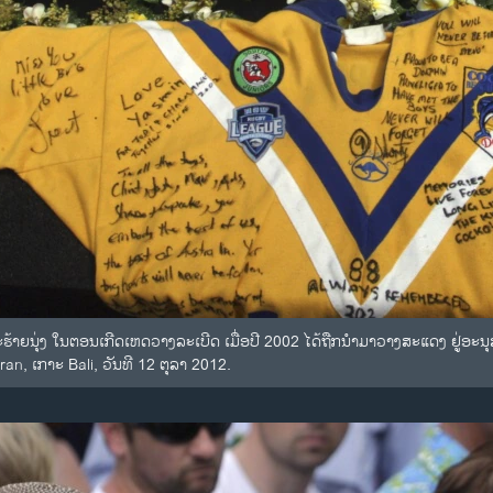
ຄາະຮ້າຍນຸ່ງ ໃນຕອນເກີດເຫດວາງລະເບີດ ເມື່ອປີ 2002 ໄດ້ຖືກນໍາມາວາງສະແດງ ຢູ
aran, ເກາະ Bali, ວັນທີ 12 ຕຸລາ 2012.