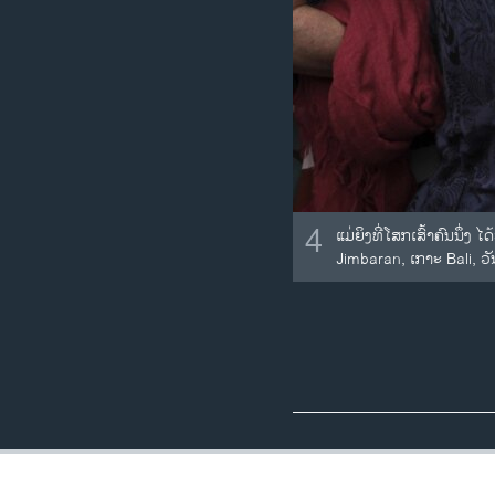
4
ແມ່ຍິງທີ່ໂສກເສົ້າຄົນນຶ
Jimbaran, ເກາະ Bali, ວັ