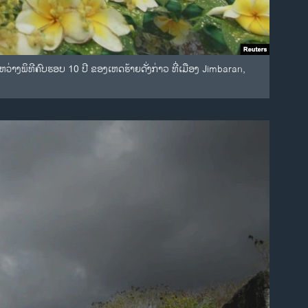
່າງພິທີຄົບຮອບ 10 ປີ ຂອງເຫດຮ້າຍດັ່ງກ່າວ ທີ່ເມືອງ Jimbaran,