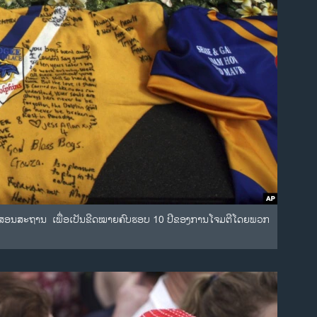
່ອະນຸສອນສະຖານ ເພື່ອເປັນຂີດໝາຍຄົບຮອບ 10 ປີຂອງການໂຈມຕີໂດຍພວກ