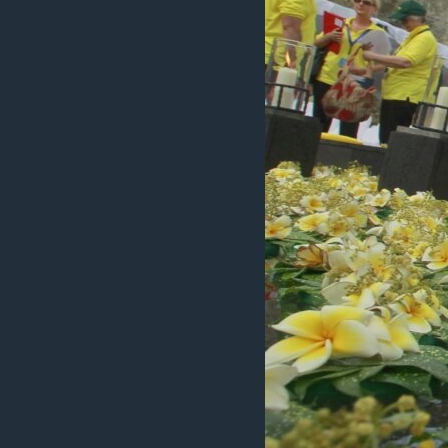
ວິທະຍາສາດ-ເທັກໂນໂລຈີ
ທຸລະກິດ
ພາສາອັງກິດ
ວີດີໂອ
ສຽງ
ລາຍການກະຈາຍສຽງ
ລາຍງານ