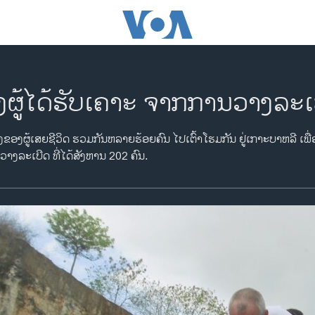
ິງຜູ້ໄດ້ຮັບເຄາະ ຈາກການວາງລະເ
ອງຂອງຜູ້ເສຍຊີວິດ ຮວມກັນຫລາຍຮ້ອຍຄົນ ໄປເຕົ້າໂຮມກັນ ຢູ່ເກາະບາຫລີ ເພື່
ງລະເບີດ ທີ່ໄດ້ສັງຫານ 202 ຄົນ.