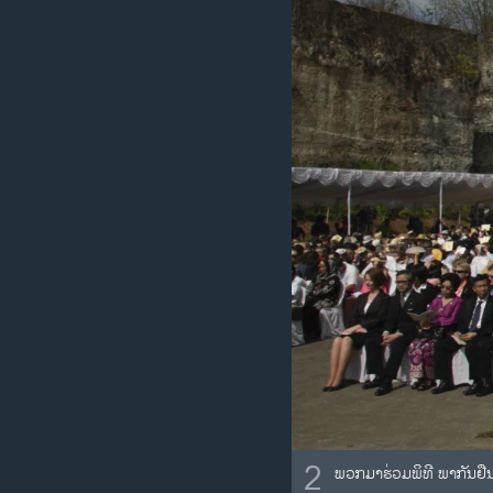
2
ພວກມາຮ່ວມພິທີ ພາກັນຢືນ