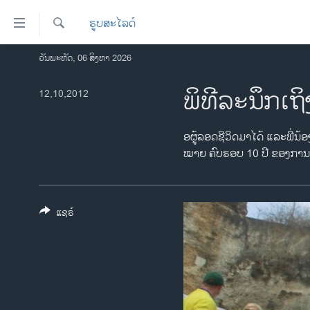
ລິ້ງ
ຮູບສະໄລດ໌
ສຳຫລັບ
ເຂົ້າ
ຄົ້ນຫາ
ວັນພະຫັດ, 06 ສິງຫາ 2026
ໂຮມເພຈ
ຫາ
ລາວ
ພິທີລະນຶກເຖ
12,10,2012
ຂ້າມ
ຂ້າມ
ອາເມຣິກາ
ຂ້າມ
ການເລືອກຕັ້ງ ປະທານາທີບໍດີ ສະຫະລັດ
ອຜູ້ລອດຊີວິດມາໄດ້ ແລະພີ່ນ້
ໄປ
2024
ໝາຍ ຄົບຮອບ 10 ປີ ຂອງການວາ
ຫາ
ຂ່າວ​ຈີນ
ຊອກ
ຄົ້ນ
ໂລກ
ແຊຣ໌
ເອເຊຍ
ອິດສະຫຼະພາບດ້ານການຂ່າວ
ຊີວິດຊາວລາວ
ຊຸມຊົນຊາວລາວ