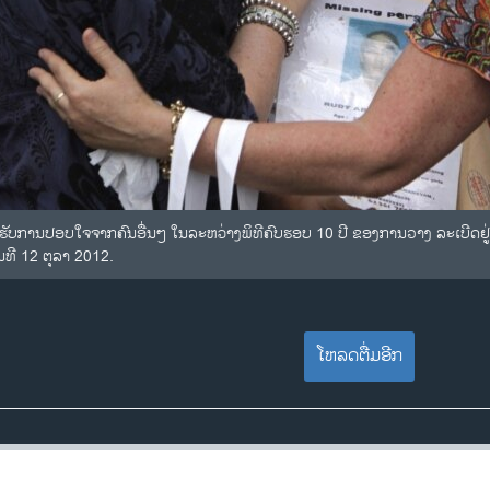
່ງ ໄດ້ຮັບການປອບໃຈຈາກຄົນອື່ນໆ ໃນລະຫວ່າງພິທີຄົບຮອບ 10 ປີ ຂອງການວາງ ລະເບີ
ນທີ 12 ຕຸລາ 2012.
ໂຫລດຕື່ມອີກ