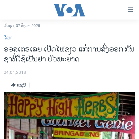
ລິ້ງ
ສຳຫລັບ
ເຂົ້າ
ວັນສຸກ, 07 ສິງຫາ 2026
ຫາ
ໂຮມເພຈ
ໂລກ
ຂ້າມ
ລາວ
ອອສເຕຣເລຍ ເປີດໄຟຂຽວ ແກ່ການສົ່ງອອກ ກັນ
ຂ້າມ
ອາເມຣິກາ
ຊາທີ່ໃຊ້ເປັນຢາ ປົວພະຍາດ
ຂ້າມ
ໄປ
ການເລືອກຕັ້ງ ປະທານາທີບໍດີ ສະຫະລັດ 2024
ຫາ
04,01,2018
ຂ່າວ​ຈີນ
ຊອກ
ແຊຣ໌
ຄົ້ນ
ໂລກ
ເອເຊຍ
ອິດສະຫຼະພາບດ້ານການຂ່າວ
ຊີວິດຊາວລາວ
ຊຸມຊົນຊາວລາວ