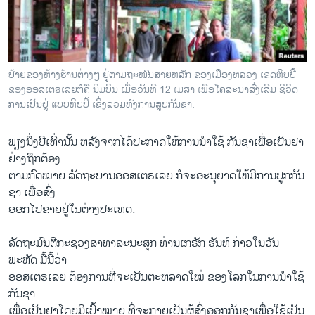
ວິທະຍາສາດ-ເທັກໂນໂລຈີ
ທຸລະກິດ
ພາສາອັງກິດ
ປ້າຍຂອງຫ້າງຮ້ານຕ່າງໆ ຢູ່ຕາມຖະໜົນສາຍຫລັກ ຂອງເມືອງຫລວງ ເຂດຫິບປີ້
ວີດີໂອ
ຂອງອອສເຕຣເລຍກໍຄື ນິມບິນ ເມື່ອວັນທີ 12 ເມສາ ເພື່ອໂຄສະນາສົ່ງເສີມ ຊີວິດ
ການເປັນຢູ່ ແບບຫິບປີ້ ເຊິ່ງລວມທັງການສູບກັນຊາ.
ສຽງ
ພຽງນຶ່ງປີເທົ່ານັ້ນ ຫລັງຈາກໄດ້ປະກາດໃຫ້ການນຳໃຊ້ ກັນຊາເພື່ອເປັນຢາ
ລາຍການກະຈາຍສຽງ
ຕິດຕາມພວກເຮົາ ທີ່
ຢ່າງຖືກຕ້ອງ
ລາຍງານ
ຕາມກົດໝາຍ ລັດຖະບານອອສເຕຣເລຍ ກໍຈະອະນຸຍາດໃຫ້ມີການປູກກັນ
ຊາ ເພື່ອສົ່ງ
ອອກໄປຂາຍຢູ່ໃນຕ່າງປະເທດ.
ພາສາຕ່າງໆ
ລັດຖະມົນຕີກະຊວງສາທາລະນະສຸກ ທ່ານເກຣັກ ຮັນທ໌ ກ່າວໃນວັນ
ພະຫັດ ມື້ນີ້ວ່າ
ອອສເຕຣເລຍ ຕ້ອງການທີ່ຈະເປັນຕະຫລາດໃໝ່ ຂອງໂລກໃນການນຳໃຊ້
ກັນຊາ
ເພື່ອເປັນຢາໂດຍມີເປົ້າໝາຍ ທີ່ຈະກາຍເປັນຜູ້ສົ່ງອອກກັນຊາເພື່ອໃຊ້ເປັນ