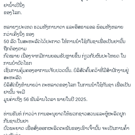
ຢານ້ຳເບີນຶ່ງ
ຂອງໂລກ.
ຫລາຍໆປະເທດ ຮວມທັງການາດາ ແລະອິສຣາແອລ ພ້ອມທັງຫລາຍ
ກວ່າເຄິ່ງນຶ່ງ ຂອງ
50 ລັດ ໃນສະຫະລັດໄດ້ປະກາດ ໃຫ້ການນຳໃຊ້ກັນຊາເພື່ອເປັນຢານັ້ນ
ຖືກຕ້ອງຕາມ
ກົດໝາຍ ເນື່ອງຈາກມີການຍອມຮັບຫຼາຍຂຶ້ນ ກ່ຽວກັບຜົນປະໂຫຍດ ໃນ
ການບຳບັດໂຣກ
ເຊັ່ນການຄຸ້ມຄອງອາການເຈັບປວດນັ້ນ. ບໍລິສັດຄົ້ນຄວ້າທີ່ມີສຳນັກງານຢູ່
ສະຫະລັດ
ບໍລິສັດນຶ່ງ​ທຳນາຍວ່າ ຕະຫລາດຂອງໂລກ ໃນການນຳໃຊ້ກັນຊາ ເພື່ອເປັນ
ຢານັ້ນ ຈະມີ
ມູນຄ່າເຖິງ 56 ພັນລ້ານໂດລາ ພາຍໃນປີ 2025.
ທ່ານຮັນທ໌ ກ່າວວ່າ ການອະນຸຍາດໃຫ້ພວກຊາວສວນແລະຜູ້ຜະລິດປູກ
ກັນຊາເປັນຢາ
ປົວພະຍາດ ເພື່ອສົ່ງອອກຜະລິດຕະພັນຂອງເຂົາເຈົ້ານັ້ນ ຈະເປັນການຄ້ຳ