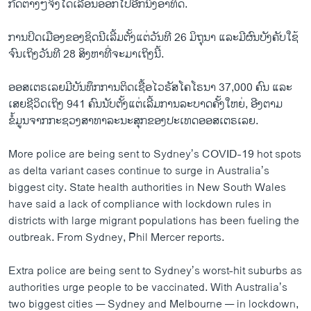
ກັດຕ່າງໆຈຶ່ງໄດ້ເລື່ອນອອກໄປອີກນຶ່ງອາທິດ.
ການປິດເມືອງຂອງຊິດນີເລີ້ມຕັ້ງແຕ່ວັນທີ 26 ມິຖຸນາ ແລະມີຜົນບັງຄັບໃຊ້
ຈົນເຖິງວັນທີ 28 ສິງຫາທີ່ຈະມາເຖິງນີ້.
ອອສເຕຣເລຍມີບັນທຶກການຕິດເຊື້ອໄວຣັສໂຄໂຣນາ 37,000 ຄົນ ແລະ
ເສຍຊີວິດເຖິງ 941 ຄົນນັບຕັ້ງແຕ່ເລີ້ມການລະບາດຄັ້ງໃຫຍ່, ອີງຕາມ
ຂໍ້ມູນຈາກກະຊວງສາທາລະນະສຸກຂອງປະເທດອອສເຕຣເລຍ.
More police are being sent to Sydney’s COVID-19 hot spots
as delta variant cases continue to surge in Australia’s
biggest city. State health authorities in New South Wales
have said a lack of compliance with lockdown rules in
districts with large migrant populations has been fueling the
outbreak. From Sydney, Phil Mercer reports.
Extra police are being sent to Sydney’s worst-hit suburbs as
authorities urge people to be vaccinated. With Australia’s
two biggest cities — Sydney and Melbourne — in lockdown,