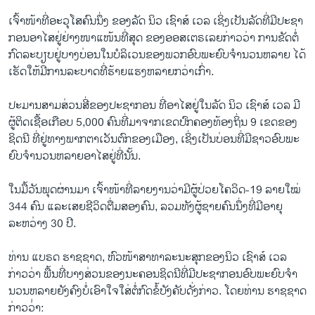
ເຈົ້າໜ້າທີ່ອະວຸໂສຄົນນຶ່ງ ຂອງລັດ ນິວ ເຊົາສ໌ ເວລ ເຊິ່ງເປັນລັດທີ່ມີປະຊາ
ກອນອາໄສຢູ່ຢ່າງໜາແໜ້ນທີ່ສຸດ ຂອງອອສເຕຣເລຍກ່າວວ່າ ການຂັດຕໍ່
ກົດລະບຽບຢູ່ບາງບ່ອນໃນບໍລິເວນຂອງພວກອົບພະຍົບຈໍານວນຫລາຍ ໄດ້
ເຮັດໃຫ້ມີການລະບາດທີ່ຮ້າຍແຮງຫລາຍກວ່າເກົ່າ.
ປະມານສາມສ່ວນສີ່ຂອງປະຊາກອນ ທີ່ອາໄສຢູ່ໃນລັດ ນິວ ເຊົາສ໌ ເວລ ມີ
ຜູ້ຕິດເຊື້ອເກືອບ 5,000 ຄົນທີ່ມາຈາກເຂດປົກຄອງທ້ອງຖິ່ນ 9 ເຂດຂອງ
ຊິດນີ ທີ່ຢູ່ທາງພາກຕາເວັນຕົກຂອງເມືອງ, ເຊິ່ງເປັນບ່ອນທີ່ມີຊາວອົບພະ
ຍົບຈໍານວນຫລາຍອາໄສຢູ່ທີ່ນັ້ນ.
ໃນມື້ວັນພຸດຜ່ານມາ ເຈົ້າໜ້າທີ່ລາຍງານວ່າມີຜູ້ປ່ວຍໂຄວິດ-19 ລາຍໃໝ່
344 ຄົນ ແລະເສຍຊີວິດຕື່ມສອງຄົນ, ລວມທັງຜູ້ຊາຍຄົນນຶ່ງທີ່ມີອາຍຸ
ລະຫວ່າງ 30 ປີ.
ທ່ານ ແບຣດ ຮາຊຊາດ, ຫົວໜ້າສາທາລະນະສຸກຂອງນິວ ເຊົາສ໌ ເວລ
ກ່າວວ່າ ພື້ນທີ່ບາງສ່ວນຂອງນະຄອນຊິດນີທີ່ມີປະຊາກອນອົບພະຍົບຈໍາ
ນວນຫລາຍຍັງຄົງບໍ່ເອົາໃຈໃສ່ຕໍ່ກົດຂໍ້ບັງຄັບດັ່ງກ່າວ. ໂດຍທ່ານ ຮາຊຊາດ
ກ່າວວ່່າ: