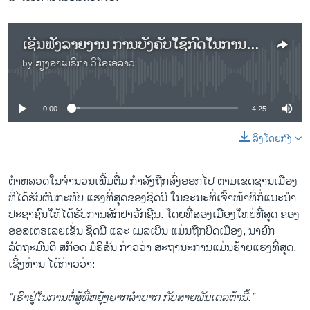
ເຊີນຟັງລາຍງານ ການບັງຄັບໃຊ້ກົດໃນການປິດເມືອງຍ້ອນໂຄວິດ-19 ຂອງນະຄອນຊິດນີ
by
ສຽງອາເມຣິກາ ວີໂອເອລາວ
No media source currently available
0:00
4:25
ລິງໂດຍກົງ
ຕໍາຫລວດໃນຈຳນວນເພີ້ມຕື່ມ ກຳລັງຖືກສົ່ງອອກໄປ ຕາມເຂດຊານເມືອງ
ທີ່ໄດ້ຮັບຜົນກະທົບ ແຮງທີ່ສຸດຂອງຊິດນີ ໃນຂະນະທີ່ເຈົ້າໜ້າທີ່ກໍ່ແນະນໍາ
ປະຊາຊົນໃຫ້ໄດ້ຮັບການສັກຢາວັກຊີນ. ໂດຍທີ່ສອງເມືອງໃຫຍ່ທີ່ສຸດ ຂອງ
ອອສເຕຣເລຍເຊັ່ນ ຊິດນີ ແລະ ເມລເບິນ ແມ່ນຖືກປິດເມືອງ, ນາຍົກ
ລັດຖະມົນຕີ ສກັອດ ມໍຣິສັນ ກ່າວວ່າ ສະຖານະການແມ່ນຮ້າຍແຮງທີ່ສຸດ.
ເຊິ່ງທ່ານ ໄດ້ກ່າວວ່າ:
“ເຮົາຢູ່ໃນການຕໍ່ສູ້ທີ່ຫຍຸ້ງຍາກລໍາບາກ ກັບສາຍພັນເດລຕ້ານີ້.”