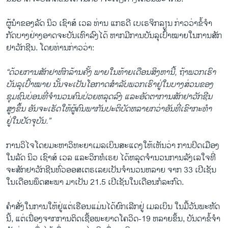
ຜູ້ນຳຂອງລັດ ນິວ ເຊົາສ໌ ເວລ ທ່ານ ແກຣດີ ເບເຣຈິກລຽນ ກ່າວວ່າຂໍ້ຈໍາ
ກັດບາງຢ່າງອາດຈະບັນເທົາລົງໄດ້ ຫາກມີການບັນລຸເປົ້າໝາຍໃນການສັກ
ຢາວັກຊີນ. ໂດຍທ່ານກ່າວວ່າ:
“ດ້ວຍການສັກຢາຫົກລ້ານຄັ້ງ ພາຍໃນທ້າຍເດືອນສິງຫານີ້, ຖ້າພວກເຮົາ
ບັນລຸເປົ້າໝາຍ ນັ້ນຈະເປັນໂອກາດສໍາລັບພວກເຮົາຢູ່ໃນບາງສ່ວນຂອງ
ຊຸມຊົນບ່ອນທີ່ຈໍານວນຄົນປ່ວຍຫລຸດລົງ ແລະອັດຕາການສັກຢາວັກຊີນ
ສູງຂຶ້ນ ອັນຈະເຮັດໃຫ້ຜູ້ຄົນພາກັນປະຕິບັດຫລາຍກວ່າອັນທີ່ເຂົາກະທໍາ
ຢູ່ໃນປັດຈຸບັນ.”
ການວິໄຈໂດຍມະຫາວິທະຍາເມລເບິນສະແດງໃຫ້ເຫັນວ່າ ການປິດເມືອງ
ໃນລັດ ນິວ ເຊົາສ໌ ເວລ ແລະວິກທໍເຣຍ ໄດ້ຫລຸດຈໍານວນການລັງເລໃຈທີ່
ຈະສັກຢາວັກຊີນທົ່ວອອສເຕຣເລຍເປັນຈໍານວນຫລາຍ ຈາກ 33 ເປີເຊັນ
ໃນເດືອນພຶດສະພາ ມາເປັນ 21.5 ເປີເຊັນໃນເດືອນກໍລະກົດ.
ຄໍາສັ່ງໃນການໃຫ້ຢູ່ແຕ່ເຮືອນແມ່ນໄດ້ຍົກເລີກຢູ່ ເມລເບິນ ໃນມື້ວັນພະຫັດ
ນີ້, ແຕ່ເນື່ອງຈາກການຕິດເຊື້ອພະຍາດໂຄວິດ-19 ຫລາຍຂຶ້ນ, ບັນດາຂໍ້ຈໍາ