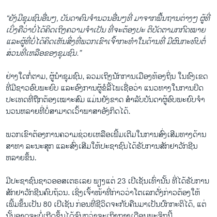
“ຍັງມີຊຸມຊົນອື່ນໆ, ບັນດາຄົນຈໍານວນອື່ນໆທີ່ ມາຈາກພື້ນຖານຕ່າງໆ ຜູ້ທີ່
ເບິ່ງຄືວ່າບໍ່ໄດ້ຄິດເຖິງຄວາມຈໍາເປັນ ທີ່ຈະຕ້ອງປະ ຕິບັດຕາມກກົດໝາຍ
ແລະຜູ້ທີ່ບໍ່ໄດ້ຄິດເຫັນສິ່ງທີ່ພວກເຂົາເຈົ້າກະທໍາໃນດ້ານທີ່ ມີຜົນກະທົບຕໍ່
ສ່ວນທີ່ເຫລືອຂອງຊຸມຊົນ.”
ຢ່າງໃດກໍ່ຕາມ, ຜູ້ນໍາຊຸມຊົນ, ລວມເຖິງນັກການເມືອງທ້ອງຖິ່ນ ໃນຂົງເຂດ
ທີ່ມີຊາວອົບພະຍົບ ແລະອົງການຜູ້ຂໍລີ້ໄພເຊື່ອວ່າ ແນວທາງໃນການປິດ
ປະເທດທີ່ຖືກຕ້ອງເໝາະສົມ ແມ່ນຍັງຂາດ ສໍາລັບບັນດາຜູ້ອົບພະຍົບຈໍາ
ນວນຫລາຍທີ່ບໍ່ສາມາດເວົ້າພາສາອັງກິດໄດ້.
ພວກເຂົາຕ້ອງການຄວາມຊ່ວຍເຫລືອເພີ້ມເຕີມໃນການສົ່ງເສີມທາງດ້ານ
ສາທາ ລະນະສຸກ ແລະສົ່ງເສີມໃຫ້ປະຊາຊົນໄດ້ຮັບການສັກຢາວັກຊີນ
ຫລາຍຂຶ້ນ.
ມີປະຊາຊົນຊາວອອສເຕຣເລຍ ພຽງແຕ່ 23 ເປີເຊັນເທົ່ານັ້ນ ທີ່ໄດ້ຮັບການ
ສັກຢາວັກຊີນຄົບຖ້ວນ. ເຊິ່ງເຈົ້າໜ້າທີ່ກ່າວວ່າໂຕເລກດັ່ງກ່າວຕ້ອງໃຫ້
ເພີ້ມຂຶ້ນເປັນ 80 ເປີເຊັນ ກ່ອນທີ່ຊີວິດຈະກັບຄືນມາເປັນປົກກະຕິໄດ້, ແຕ່
ນັ້ນອາດຈະບໍ່ເກີດຂຶ້ນໄດ້ຈົນກວ່າຈະເຖິງກາງເດືອນພະຈິກນີ້.