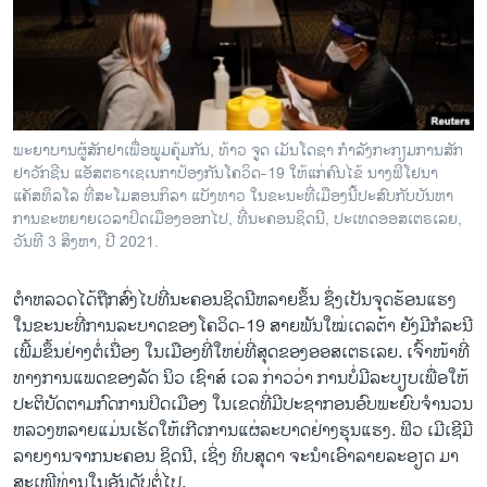
ວິທະຍາສາດ-ເທັກໂນໂລຈີ
ທຸລະກິດ
ພາສາອັງກິດ
ວີດີໂອ
ພະຍາບານຜູ້ສັກຢາເພື່ອພູມຄຸ້ມກັນ, ທ້າວ ຈູດ ເມັນໂດຊາ ກໍາລັງກະກຽມການສັກ
ສຽງ
ຢາວັກຊີນ ແອັສຕຣາເຊເນກາປ້ອງກັນໂຄວິດ-19 ໃຫ້ແກ່ຄົນໄຂ້ ນາງຟິໂຢນາ
ແຄັສທິລໂລ ທີ່ສະໂມສອນກິລາ ແບັງທາວ ໃນຂະນະທີ່ເມືອງນີ້ປະສົບກັບບັນຫາ
ລາຍການກະຈາຍສຽງ
ການຂະຫຍາຍເວລາປິດເມືອງອອກໄປ, ທີ່ນະຄອນຊິດນີ, ປະເທດອອສເຕຣເລຍ,
ຕິດຕາມພວກເຮົາ ທີ່
ວັນທີ 3 ສິງຫາ, ປີ 2021.
ລາຍງານ
ຕໍາຫລວດໄດ້ຖືກສົ່ງໄປທີ່ນະຄອນຊິດນີຫລາຍຂຶ້ນ ຊຶ່ງເປັນຈຸດຮ້ອນແຮງ
ໃນຂະນະທີ່ການລະບາດຂອງໂຄວິດ-19 ສາຍພັນໃໝ່ເດລຕ້າ ຍັງມີກໍລະນີ
ພາສາຕ່າງໆ
ເພີ້ມຂຶ້ນຢ່າງຕໍ່ເນື່ອງ ໃນເມືອງທີ່ໃຫຍ່ທີ່ສຸດຂອງອອສເຕຣເລຍ. ເຈົ້າໜ້າທີ່
ທາງການແພດຂອງລັດ ນິວ ເຊົາສ໌ ເວລ ກ່າວວ່າ ການບໍ່ມີລະບຽບເພື່ອໃຫ້
ປະຕິບັດຕາມກົດການປິດເມືອງ ໃນເຂດທີ່ມີປະຊາກອນອົບພະຍົບຈໍານວນ
ຫລວງຫລາຍແມ່ນເຮັດໃຫ້ເກີດການແຜ່ລະບາດຢ່າງຮຸນແຮງ. ຟິວ ເມີເຊີມີ
ລາຍງານຈາກນະຄອນ ຊິດນີ, ເຊິ່ງ ທິບສຸດາ ຈະນໍາເອົາລາຍລະອຽດ ມາ
ສະເໜີທ່ານໃນອັນດັບຕໍ່ໄປ.