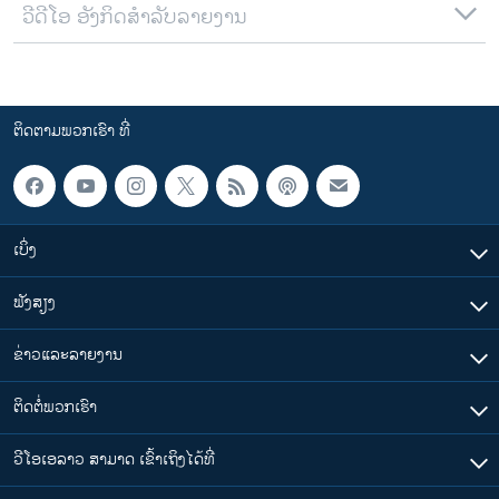
ວີດີໂອ ອັງກິດສຳລັບລາຍງານ
ຕິດຕາມພວກເຮົາ ທີ່
ເບິ່ງ
ຟັງສຽງ
ຂ່າວແລະລາຍງານ
ຕິດຕໍ່ພວກເຮົາ
ວີໂອເອລາວ ສາມາດ ເຂົ້າເຖິງໄດ້ທີ່