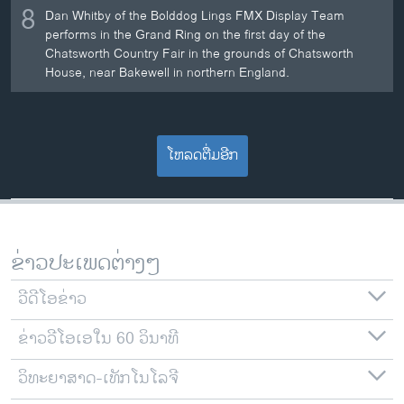
8
Dan Whitby of the Bolddog Lings FMX Display Team
performs in the Grand Ring on the first day of the
Chatsworth Country Fair in the grounds of Chatsworth
House, near Bakewell in northern England.
ໂຫລດຕື່ມອີກ
ຂ່າວປະເພດຕ່າງໆ
ວີດີໂອຂ່າວ
ຂ່າວວີໂອເອໃນ 60 ວິນາທີ
ວິທະຍາສາດ-ເທັກໂນໂລຈີ