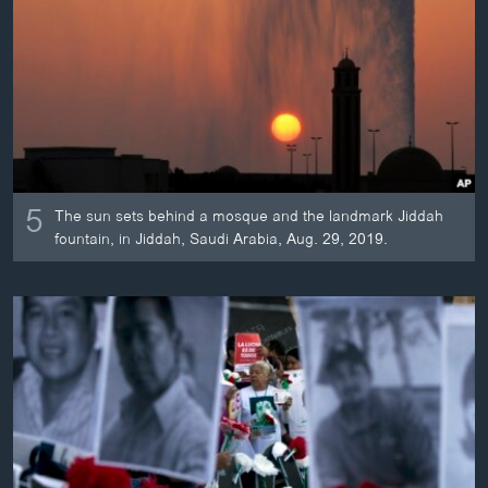
ວິທະຍາສາດ-ເທັກໂນໂລຈີ
ທຸລະກິດ
ພາສາອັງກິດ
ວີດີໂອ
ສຽງ
5
The sun sets behind a mosque and the landmark Jiddah
ລາຍການກະຈາຍສຽງ
ຕິດຕາມພວກເຮົາ ທີ່
fountain, in Jiddah, Saudi Arabia, Aug. 29, 2019.
ລາຍງານ
ພາສາຕ່າງໆ