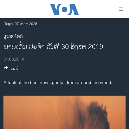
ລິ້ງ
ສຳຫລັບ
ເຂົ້າ
ວັນສຸກ, 07 ສິງຫາ 2026
ຫາ
ໂຮມເພຈ
ຮູບສະໄລດ໌
ຂ້າມ
ລາວ
ພາບເດັ່ນ ປະຈຳ ວັນທີ 30 ສິງຫາ 2019
ຂ້າມ
ອາເມຣິກາ
ຂ້າມ
31,08,2019
ໄປ
ການເລືອກຕັ້ງ ປະທານາທີບໍດີ ສະຫະລັດ 2024
ຫາ
ແຊຣ໌
ຂ່າວ​ຈີນ
ຊອກ
ຄົ້ນ
ໂລກ
A look at the best news photos from around the world.
ເອເຊຍ
ອິດສະຫຼະພາບດ້ານການຂ່າວ
ຊີວິດຊາວລາວ
ຊຸມຊົນຊາວລາວ