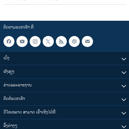
ຕິດຕາມພວກເຮົາ ທີ່
ເບິ່ງ
ຟັງສຽງ
ຂ່າວແລະລາຍງານ
ຕິດຕໍ່ພວກເຮົາ
ວີໂອເອລາວ ສາມາດ ເຂົ້າເຖິງໄດ້ທີ່
​ລິ້ງ​ຕ່າງໆ