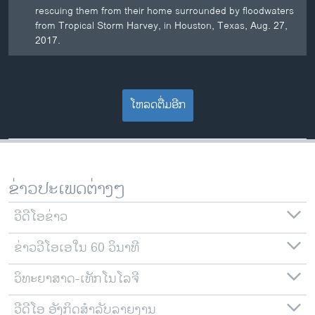
rescuing them from their home surrounded by floodwaters
from Tropical Storm Harvey, in Houston, Texas, Aug. 27,
2017.
ໂຫລດຕື່ມອີກ
ຂ່າວປະເພດຕ່າງໆ
ວີດີໂອຂ່າວ
ຂ່າວວີໂອເອໃນ 60 ວິນາທີ
ວິທະຍາສາດ-ເທັກໂນໂລຈີ
ວີດີໂອ ອັງກິດສຳລັບລາຍງານ