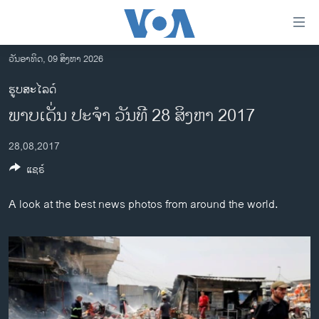
ລິ້ງ
ສຳຫລັບ
ເຂົ້າ
ວັນອາທິດ, 09 ສິງຫາ 2026
ຫາ
ໂຮມເພຈ
ຮູບສະໄລດ໌
ຂ້າມ
ລາວ
ພາບເດັ່ນ ປະຈຳ ວັນທີ 28 ສິງຫາ 2017
ຂ້າມ
ອາເມຣິກາ
ຂ້າມ
28,08,2017
ໄປ
ການເລືອກຕັ້ງ ປະທານາທີບໍດີ ສະຫະລັດ 2024
ຫາ
ແຊຣ໌
ຂ່າວ​ຈີນ
ຊອກ
ຄົ້ນ
ໂລກ
A look at the best news photos from around the world.
ເອເຊຍ
ອິດສະຫຼະພາບດ້ານການຂ່າວ
ຊີວິດຊາວລາວ
ຊຸມຊົນຊາວລາວ