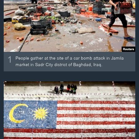
ວິທະຍາສາດ-ເທັກໂນໂລຈີ
ທຸລະກິດ
ພາສາອັງກິດ
ວີດີໂອ
ສຽງ
1
People gather at the site of a car bomb attack in Jamila
ລາຍການກະຈາຍສຽງ
market in Sadr City district of Baghdad, Iraq.
ຕິດຕາມພວກເຮົາ ທີ່
ລາຍງານ
ພາສາຕ່າງໆ