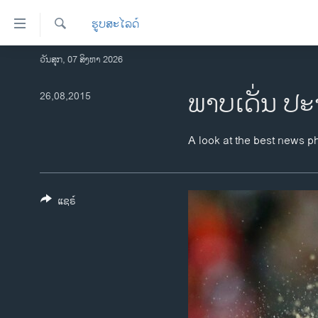
ລິ້ງ
ຮູບສະໄລດ໌
ສຳຫລັບ
ເຂົ້າ
ຄົ້ນຫາ
ວັນສຸກ, 07 ສິງຫາ 2026
ໂຮມເພຈ
ຫາ
ລາວ
ພາບເດັ່ນ ປະ
26,08,2015
ຂ້າມ
ຂ້າມ
ອາເມຣິກາ
ຂ້າມ
ການເລືອກຕັ້ງ ປະທານາທີບໍດີ ສະຫະລັດ
A look at the best news p
ໄປ
2024
ຫາ
ຂ່າວ​ຈີນ
ຊອກ
ຄົ້ນ
ແຊຣ໌
ໂລກ
ເອເຊຍ
ອິດສະຫຼະພາບດ້ານການຂ່າວ
ຊີວິດຊາວລາວ
ຊຸມຊົນຊາວລາວ