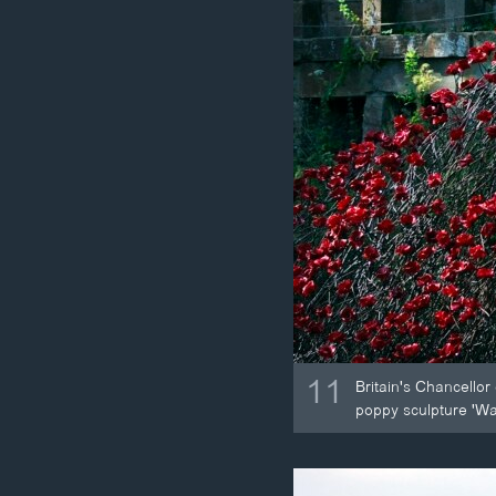
11
Britain's Chancello
poppy sculpture 'Wav