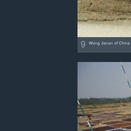
9
Wang Jianan of China c