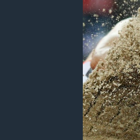
ວິທະຍາສາດ-ເທັກໂນໂລຈີ
ທຸລະກິດ
ພາສາອັງກິດ
ວີດີໂອ
ສຽງ
ລາຍການກະຈາຍສຽງ
ລາຍງານ