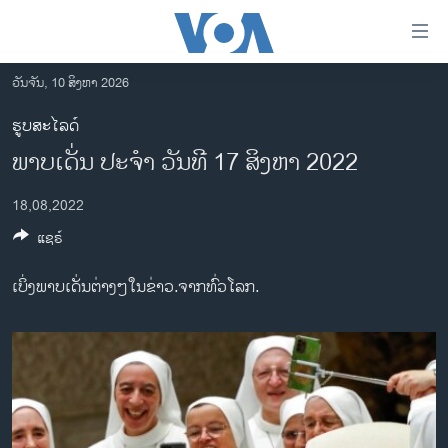
ລິ້ງ
ສຳຫລັບ
ເຂົ້າ
ວັນຈັນ, 10 ສິງຫາ 2026
ຫາ
ໂຮມເພຈ
ຮູບສະໄລດ໌
ຂ້າມ
ລາວ
ພາບເດັ່ນ ປະຈຳ ວັນທີ 17 ສິງຫາ 2022
ຂ້າມ
ອາເມຣິກາ
ຂ້າມ
18,08,2022
ໄປ
ການເລືອກຕັ້ງ ປະທານາທີບໍດີ ສະຫະລັດ 2024
ຫາ
ແຊຣ໌
ຂ່າວ​ຈີນ
ຊອກ
ຄົ້ນ
ໂລກ
ເບິ່ງພາບເດັ່ນຕ່າງໆໃນຂ່າວ.ຈາກທົ່ວໂລກ.
ເອເຊຍ
ອິດສະຫຼະພາບດ້ານການຂ່າວ
ຊີວິດຊາວລາວ
ຊຸມຊົນຊາວລາວ