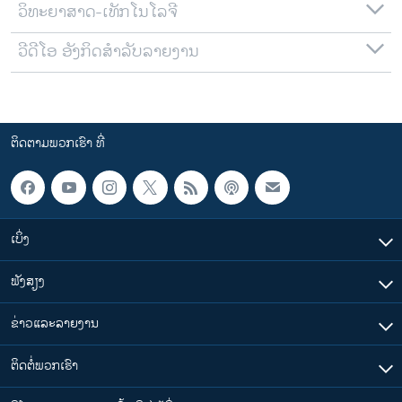
ວິທະຍາສາດ-ເທັກໂນໂລຈີ
ວີດີໂອ ອັງກິດສຳລັບລາຍງານ
ຕິດຕາມພວກເຮົາ ທີ່
ເບິ່ງ
ຟັງສຽງ
ຂ່າວແລະລາຍງານ
ຕິດຕໍ່ພວກເຮົາ