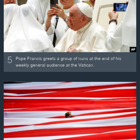
ວິທະຍາສາດ-ເທັກໂນໂລຈີ
ທຸລະກິດ
ພາສາອັງກິດ
ວີດີໂອ
ສຽງ
5
Pope Francis greets a group of nuns at the end of his
ລາຍການກະຈາຍສຽງ
weekly general audience at the Vatican.
ຕິດຕາມພວກເຮົາ ທີ່
ລາຍງານ
ພາສາຕ່າງໆ