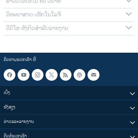
ຂ່າວວີໂອເອໃນ 60 ວິນາທີ
ວິທະຍາສາດ-ເທັກໂນໂລຈີ
ວີດີໂອ ອັງກິດສຳລັບລາຍງານ
ຕິດຕາມພວກເຮົາ ທີ່
ເບິ່ງ
ຟັງສຽງ
ຂ່າວແລະລາຍງານ
ຕິດຕໍ່ພວກເຮົາ