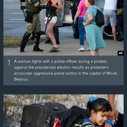
ວິທະຍາສາດ-ເທັກໂນໂລຈີ
ທຸລະກິດ
ພາສາອັງກິດ
ວີດີໂອ
ສຽງ
ລາຍການກະຈາຍສຽງ
1
ຕິດຕາມພວກເຮົາ ທີ່
A woman fights with a police officer during a protest
ລາຍງານ
against the presidential election results as protesters
encounter aggressive police tactics in the capital of Minsk,
Belarus.
ພາສາຕ່າງໆ