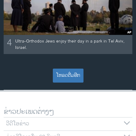
4
Ultra-Orthodox Jews enjoy their day in a park in Tel Aviv,
Israel.
ໂຫລດຕື່ມອີກ
ຂ່າວປະເພດຕ່າງໆ
ວີດີໂອຂ່າວ