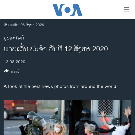
ລິ້ງ
ສຳຫລັບ
ເຂົ້າ
ວັນພະຫັດ, 06 ສິງຫາ 2026
ຫາ
ໂຮມເພຈ
ຮູບສະໄລດ໌
ຂ້າມ
ລາວ
ພາບເດັ່ນ ປະຈຳ ວັນທີ 12 ສິງຫາ 2020
ຂ້າມ
ອາເມຣິກາ
ຂ້າມ
13,08,2020
ໄປ
ການເລືອກຕັ້ງ ປະທານາທີບໍດີ ສະຫະລັດ 2024
ຫາ
ແຊຣ໌
ຂ່າວ​ຈີນ
ຊອກ
ຄົ້ນ
ໂລກ
A look at the best news photos from around the world.
ເອເຊຍ
ອິດສະຫຼະພາບດ້ານການຂ່າວ
ຊີວິດຊາວລາວ
ຊຸມຊົນຊາວລາວ