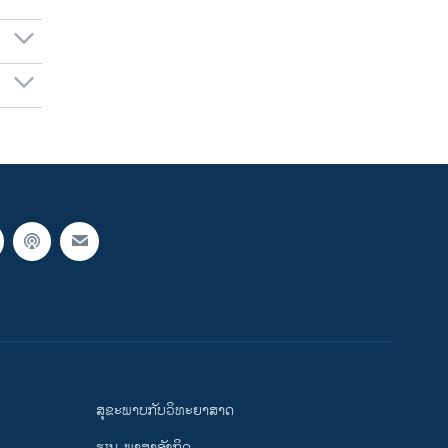
ສຸຂະພາບກັບວິທະຍາສາດ
ຮຽນ-ພາສາອັງກິດ