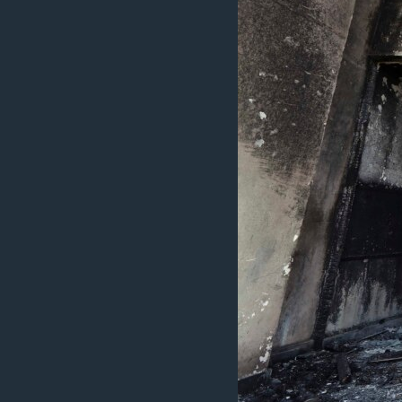
ວິທະຍາສາດ-ເທັກໂນໂລຈີ
ທຸລະກິດ
ພາສາອັງກິດ
ວີດີໂອ
ສຽງ
ລາຍການກະຈາຍສຽງ
ລາຍງານ