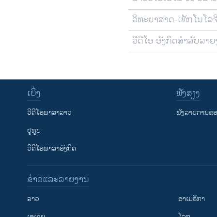
ວິທະຍາສາດ-ເທັກໂນໂລຈ
ວີດີໂອ ອັງກິດສຳລັບລາ
ເບິ່ງ
ຟັງສຽງ
ວີດີໂອພາສາລາວ
ຟັງລາຍການຂອງ
ຢູທູບ
ວີດີໂອພາສາອັງກິດ
ຂ່າວແລະລາຍງານ
ລາວ
ອາເມຣິກາ
ເອເຊຍ
ໂລກ