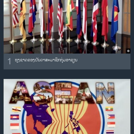
ວິທະຍາສາດ-ເທັກໂນໂລຈີ
ທຸລະກິດ
ພາສາອັງກິດ
ວີດີໂອ
ສຽງ
1
ທຸງຊາດຂອງບັນດາສະມາຊິກກຸ່ມອາຊຽນ
ລາຍການກະຈາຍສຽງ
ຕິດຕາມພວກເຮົາ ທີ່
ລາຍງານ
ພາສາຕ່າງໆ