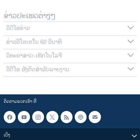
ຂ່າວປະເພດຕ່າງໆ
ວີດີໂອຂ່າວ
ຂ່າວວີໂອເອໃນ 60 ວິນາທີ
ວິທະຍາສາດ-ເທັກໂນໂລຈີ
ວີດີໂອ ອັງກິດສຳລັບລາຍງານ
ຕິດຕາມພວກເຮົາ ທີ່
ເບິ່ງ