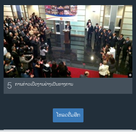
5
ການກ່າວເປີດງານຢ່າງເປັນທາງການ
ໂຫລດຕື່ມອີກ