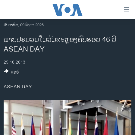
ລິ້ງ
ສຳຫລັບ
ເຂົ້າ
ວັນອາທິດ, 09 ສິງຫາ 2026
ຫາ
ໂຮມເພຈ
ພາບປະມວນໃນວັນສະຫຼອງຄົບຮອບ 46 ປີ
ຂ້າມ
ລາວ
ASEAN DAY
ຂ້າມ
ອາເມຣິກາ
ຂ້າມ
25,10,2013
ໄປ
ການເລືອກຕັ້ງ ປະທານາທີບໍດີ ສະຫະລັດ 2024
ຫາ
ແຊຣ໌
ຂ່າວ​ຈີນ
ຊອກ
ຄົ້ນ
ໂລກ
ASEAN DAY
ເອເຊຍ
ອິດສະຫຼະພາບດ້ານການຂ່າວ
ຊີວິດຊາວລາວ
ຊຸມຊົນຊາວລາວ