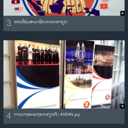
3
ແຜນທີ່ກຸ່ມສະມາຊິກປະເທດອາຊຽນ
4
ການວາງສະແດງພາບກ່ຽວກັບ ASEAN.jpg