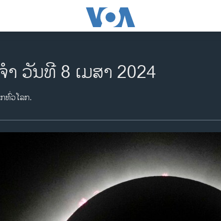
ຈຳ ວັນທີ 8 ເມສາ 2024
າກທົ່ວໂລກ.