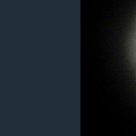
ວິທະຍາສາດ-ເທັກໂນໂລຈີ
ທຸລະກິດ
ພາສາອັງກິດ
ວີດີໂອ
ສຽງ
ລາຍການກະຈາຍສຽງ
ລາຍງານ