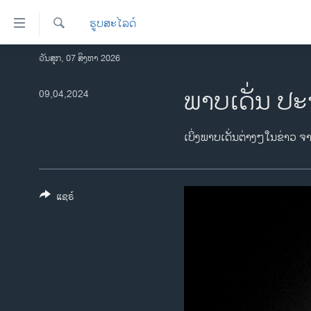
ລິ້ງ
ຮູບສະໄລດ໌
ສຳຫລັບ
ເຂົ້າ
ຄົ້ນຫາ
ວັນສຸກ, 07 ສິງຫາ 2026
ໂຮມເພຈ
ຫາ
ລາວ
ພາບເດັ່ນ ປະ
09,04,2024
ຂ້າມ
ຂ້າມ
ອາເມຣິກາ
ຂ້າມ
ການເລືອກຕັ້ງ ປະທານາທີບໍດີ ສະຫະລັດ
ເບິ່ງພາບເດັ່ນຕ່າງໆໃນຂ່າວ ຈ
ໄປ
2024
ຫາ
ຂ່າວ​ຈີນ
ຊອກ
ຄົ້ນ
ແຊຣ໌
ໂລກ
ເອເຊຍ
ອິດສະຫຼະພາບດ້ານການຂ່າວ
ຊີວິດຊາວລາວ
ຊຸມຊົນຊາວລາວ