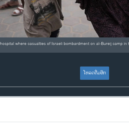
a hospital where casualties of Israeli bombardment on al-Bureij camp in 
ໂຫລດຕື່ມອີກ