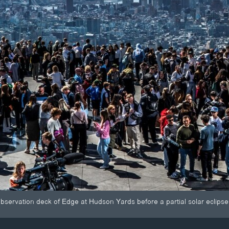
bservation deck of Edge at Hudson Yards before a partial solar eclipse