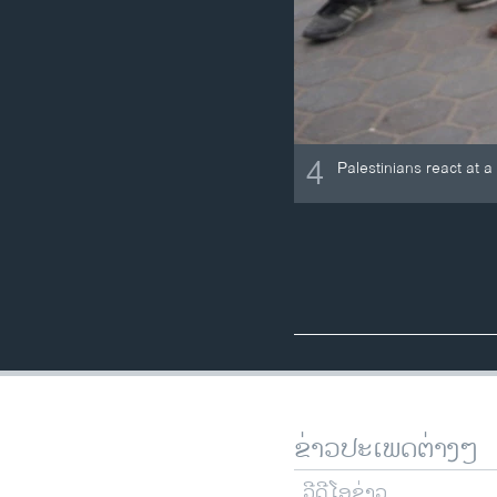
4
Palestinians react at 
ຂ່າວປະເພດຕ່າງໆ
ວີດີໂອຂ່າວ