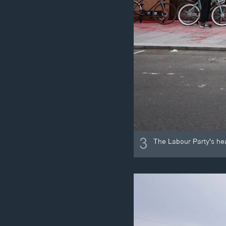
3
The Labour Party's hea