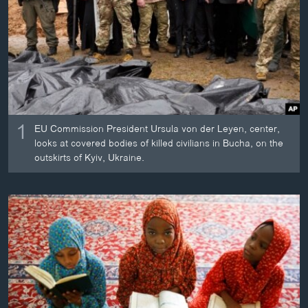
ວິທະຍາສາດ-ເທັກໂນໂລຈີ
ທຸລະກິດ
ພາສາອັງກິດ
ວີດີໂອ
ສຽງ
1
EU Commission President Ursula von der Leyen, center,
ລາຍການກະຈາຍສຽງ
looks at covered bodies of killed civilians in Bucha, on the
ຕິດຕາມພວກເຮົາ ທີ່
outskirts of Kyiv, Ukraine.
ລາຍງານ
ພາສາຕ່າງໆ