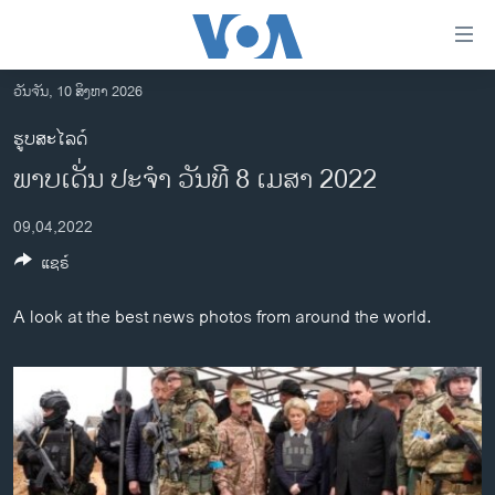
ລິ້ງ
ສຳຫລັບ
ເຂົ້າ
ວັນຈັນ, 10 ສິງຫາ 2026
ຫາ
ໂຮມເພຈ
ຮູບສະໄລດ໌
ຂ້າມ
ລາວ
ພາບເດັ່ນ ປະຈຳ ວັນທີ 8 ເມສາ 2022
ຂ້າມ
ອາເມຣິກາ
ຂ້າມ
09,04,2022
ໄປ
ການເລືອກຕັ້ງ ປະທານາທີບໍດີ ສະຫະລັດ 2024
ຫາ
ແຊຣ໌
ຂ່າວ​ຈີນ
ຊອກ
ຄົ້ນ
ໂລກ
A look at the best news photos from around the world.
ເອເຊຍ
ອິດສະຫຼະພາບດ້ານການຂ່າວ
ຊີວິດຊາວລາວ
ຊຸມຊົນຊາວລາວ