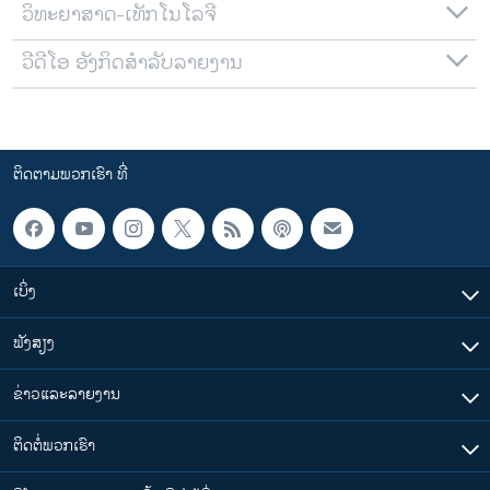
ວິທະຍາສາດ-ເທັກໂນໂລຈີ
ວີດີໂອ ອັງກິດສຳລັບລາຍງານ
ຕິດຕາມພວກເຮົາ ທີ່
ເບິ່ງ
ຟັງສຽງ
ຂ່າວແລະລາຍງານ
ຕິດຕໍ່ພວກເຮົາ