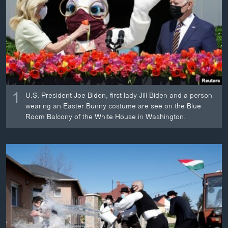
ວິທະຍາສາດ-ເທັກໂນໂລຈີ
ທຸລະກິດ
ພາສາອັງກິດ
ວີດີໂອ
ສຽງ
1
U.S. President Joe Biden, first lady Jill Biden and a person
ລາຍການກະຈາຍສຽງ
wearing an Easter Bunny costume are see on the Blue
ຕິດຕາມພວກເຮົາ ທີ່
Room Balcony of the White House in Washington.
ລາຍງານ
ພາສາຕ່າງໆ