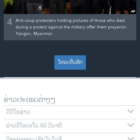
4
Anti-coup protesters holding pictures of those who died
during a protest against the military offer them prayersin
Yangon, Myanmar.
ໂຫລດຕື່ມອີກ
ຂ່າວປະເພດຕ່າງໆ
ວີດີໂອຂ່າວ
ຂ່າວວີໂອເອໃນ 60 ວິນາທີ
ວິທະຍາສາດ-ເທັກໂນໂລຈີ