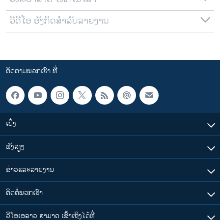
ວີດີໂອ ອັງກິດສຳລັບລາຍງານ
ຕິດຕາມພວກເຮົາ ທີ່
ເບິ່ງ
ຟັງສຽງ
ຂ່າວແລະລາຍງານ
ຕິດຕໍ່ພວກເຮົາ
ວີໂອເອລາວ ສາມາດ ເຂົ້າເຖິງໄດ້ທີ່