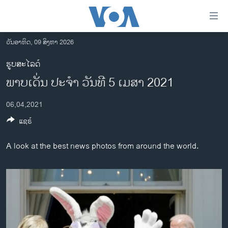
ລິ້ງ
ສຳຫລັບ
ເຂົ້າ
ວັນອາທິດ, 09 ສິງຫາ 2026
ຫາ
ໂຮມເພຈ
ຮູບສະໄລດ໌
ຂ້າມ
ລາວ
ພາບເດັ່ນ ປະຈຳ ວັນທີ 5 ເມສາ 2021
ຂ້າມ
ອາເມຣິກາ
ຂ້າມ
06,04,2021
ໄປ
ການເລືອກຕັ້ງ ປະທານາທີບໍດີ ສະຫະລັດ 2024
ຫາ
ແຊຣ໌
ຂ່າວ​ຈີນ
ຊອກ
ຄົ້ນ
ໂລກ
A look at the best news photos from around the world.
ເອເຊຍ
ອິດສະຫຼະພາບດ້ານການຂ່າວ
ຊີວິດຊາວລາວ
ຊຸມຊົນຊາວລາວ