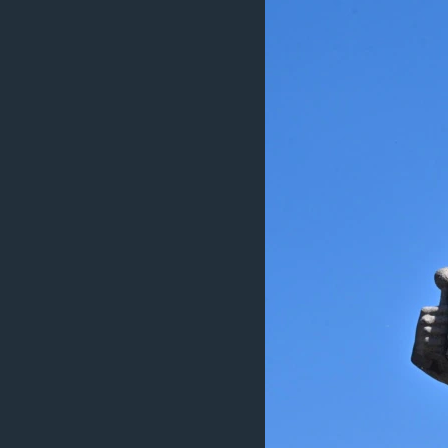
ວິທະຍາສາດ-ເທັກໂນໂລຈີ
ທຸລະກິດ
ພາສາອັງກິດ
ວີດີໂອ
ສຽງ
ລາຍການກະຈາຍສຽງ
ລາຍງານ