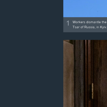
1
Workers dismantle the
Tsar of Russia, in Kyiv