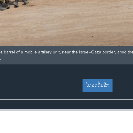
the barrel of a mobile artillery unit, near the Israel-Gaza border, amid t
.
ໂຫລດຕື່ມອີກ