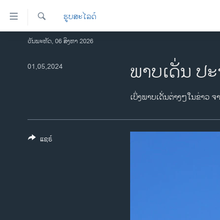
ລິ້ງ
ຮູບສະໄລດ໌
ສຳຫລັບ
ເຂົ້າ
ຄົ້ນຫາ
ວັນພະຫັດ, 06 ສິງຫາ 2026
ໂຮມເພຈ
ຫາ
ລາວ
ພາບເດັ່ນ ປະ
01,05,2024
ຂ້າມ
ຂ້າມ
ອາເມຣິກາ
ຂ້າມ
ການເລືອກຕັ້ງ ປະທານາທີບໍດີ ສະຫະລັດ
ເບິ່ງພາບເດັ່ນຕ່າງໆໃນຂ່າວ ຈ
ໄປ
2024
ຫາ
ຂ່າວ​ຈີນ
ຊອກ
ຄົ້ນ
ແຊຣ໌
ໂລກ
ເອເຊຍ
ອິດສະຫຼະພາບດ້ານການຂ່າວ
ຊີວິດຊາວລາວ
ຊຸມຊົນຊາວລາວ