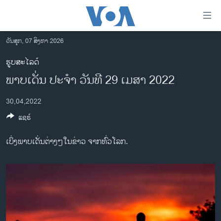
ລິ້ງ
ສຳຫລັບ
ເຂົ້າ
ວັນສຸກ, 07 ສິງຫາ 2026
ຫາ
ໂຮມເພຈ
ຮູບສະໄລດ໌
ຂ້າມ
ລາວ
ພາບເດັ່ນ ປະຈຳ ວັນທີ 29 ເມສາ 2022
ຂ້າມ
ອາເມຣິກາ
ຂ້າມ
30,04,2022
ໄປ
ການເລືອກຕັ້ງ ປະທານາທີບໍດີ ສະຫະລັດ 2024
ຫາ
ແຊຣ໌
ຂ່າວ​ຈີນ
ຊອກ
ຄົ້ນ
ໂລກ
ເບິ່ງພາບເດັ່ນຕ່າງໆໃນຂ່າວ ຈາກທົ່ວໂລກ.
ເອເຊຍ
ອິດສະຫຼະພາບດ້ານການຂ່າວ
ຊີວິດຊາວລາວ
ຊຸມຊົນຊາວລາວ