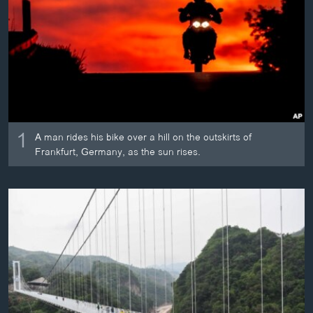
ວິທະຍາສາດ-ເທັກໂນໂລຈີ
ທຸລະກິດ
ພາສາອັງກິດ
ວີດີໂອ
ສຽງ
1
A man rides his bike over a hill on the outskirts of
ລາຍການກະຈາຍສຽງ
ຕິດຕາມພວກເຮົາ ທີ່
Frankfurt, Germany, as the sun rises.
ລາຍງານ
ພາສາຕ່າງໆ