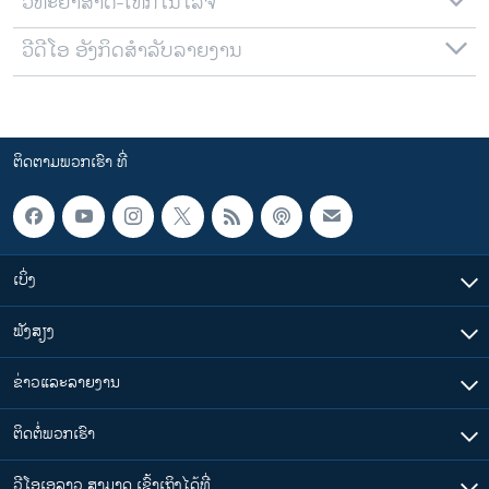
ວິທະຍາສາດ-ເທັກໂນໂລຈີ
ວີດີໂອ ອັງກິດສຳລັບລາຍງານ
ຕິດຕາມພວກເຮົາ ທີ່
ເບິ່ງ
ຟັງສຽງ
ຂ່າວແລະລາຍງານ
ຕິດຕໍ່ພວກເຮົາ
ວີໂອເອລາວ ສາມາດ ເຂົ້າເຖິງໄດ້ທີ່