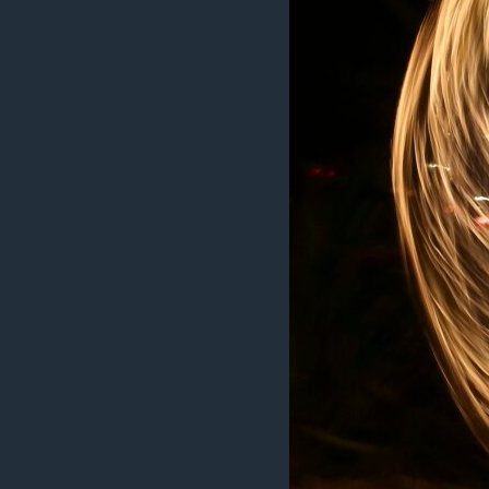
ວິທະຍາສາດ-ເທັກໂນໂລຈີ
ທຸລະກິດ
ພາສາອັງກິດ
ວີດີໂອ
ສຽງ
ລາຍການກະຈາຍສຽງ
ລາຍງານ