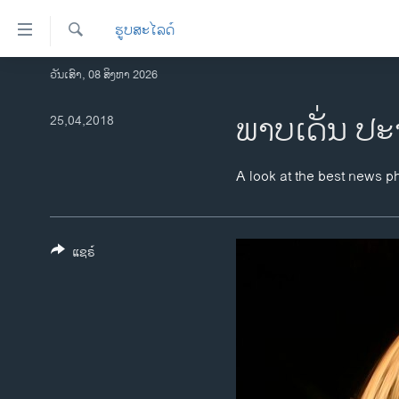
ລິ້ງ
ຮູບສະໄລດ໌
ສຳຫລັບ
ເຂົ້າ
ຄົ້ນຫາ
ວັນເສົາ, 08 ສິງຫາ 2026
ໂຮມເພຈ
ຫາ
ລາວ
ພາບເດັ່ນ ປະ
25,04,2018
ຂ້າມ
ຂ້າມ
ອາເມຣິກາ
ຂ້າມ
ການເລືອກຕັ້ງ ປະທານາທີບໍດີ ສະຫະລັດ
A look at the best news p
ໄປ
2024
ຫາ
ຂ່າວ​ຈີນ
ຊອກ
ຄົ້ນ
ແຊຣ໌
ໂລກ
ເອເຊຍ
ອິດສະຫຼະພາບດ້ານການຂ່າວ
ຊີວິດຊາວລາວ
ຊຸມຊົນຊາວລາວ