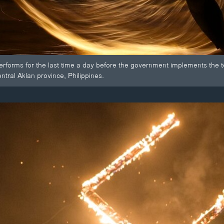
 performs for the last time a day before the government implements the
entral Aklan province, Philippines.