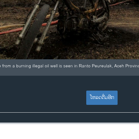
from a burning illegal oil well is seen in Ranto Peureulak, Aceh Provin
ໂຫລດຕື່ມອີກ