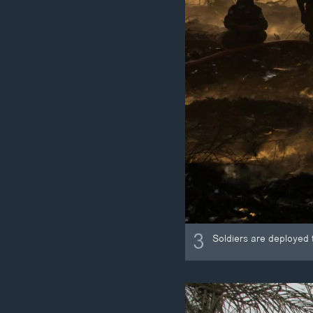
3
Soldiers are deployed 