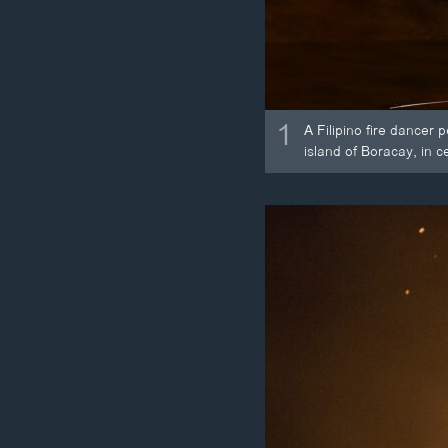
1
A Filipino fire dancer
island of Boracay, in c