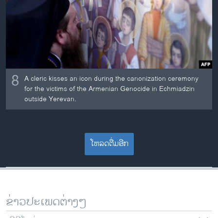
8
A cleric kisses an icon during the canonization ceremony
for the victims of the Armenian Genocide in Echmiadzin
outside Yerevan.
ໂຫລດຕື່ມອີກ
ຂ່າວປະເພດຕ່າງໆ