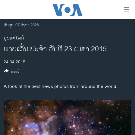
ລິ້ງ
ສຳຫລັບ
ເຂົ້າ
ວັນສຸກ, 07 ສິງຫາ 2026
ຫາ
ໂຮມເພຈ
ຮູບສະໄລດ໌
ຂ້າມ
ລາວ
ພາບເດັ່ນ ປະຈຳ ວັນທີ 23 ເມສາ 2015
ຂ້າມ
ອາເມຣິກາ
ຂ້າມ
24,04,2015
ໄປ
ການເລືອກຕັ້ງ ປະທານາທີບໍດີ ສະຫະລັດ 2024
ຫາ
ແຊຣ໌
ຂ່າວ​ຈີນ
ຊອກ
ຄົ້ນ
ໂລກ
A look at the best news photos from around the world.
ເອເຊຍ
ອິດສະຫຼະພາບດ້ານການຂ່າວ
ຊີວິດຊາວລາວ
ຊຸມຊົນຊາວລາວ