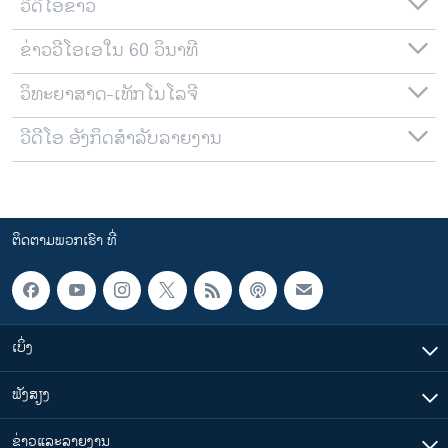
ວີດີໂອຂ່າວ
ຂ່າວວີໂອເອໃນ 60 ວິນາທີ
ວິທະຍາສາດ-ເທັກໂນໂລຈີ
ວີດີໂອ ອັງກິດສຳລັບລາຍງານ
ຕິດຕາມພວກເຮົາ ທີ່
ເບິ່ງ
ຟັງສຽງ
ຂ່າວແລະລາຍງານ