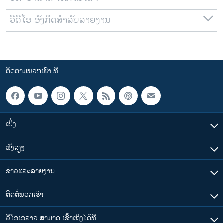
ວີດີໂອ ອັງກິດສຳລັບລາຍງານ
ຕິດຕາມພວກເຮົາ ທີ່
ເບິ່ງ
ຟັງສຽງ
ຂ່າວແລະລາຍງານ
ຕິດຕໍ່ພວກເຮົາ
ວີໂອເອລາວ ສາມາດ ເຂົ້າເຖິງໄດ້ທີ່