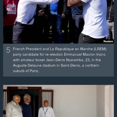
ວິທະຍາສາດ-ເທັກໂນໂລຈີ
ທຸລະກິດ
ພາສາອັງກິດ
ວີດີໂອ
ສຽງ
5
French President and La Republique en Marche (LREM)
ລາຍການກະຈາຍສຽງ
party candidate for re-election Emmanuel Macron trains
ຕິດຕາມພວກເຮົາ ທີ່
with amateur boxer Jean-Denis Nzaramba, 23, in the
ລາຍງານ
Auguste Delaune stadium in Saint-Denis, a northern
suburb of Paris.
ພາສາຕ່າງໆ