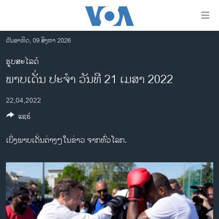
ລິ້ງ
ສຳຫລັບ
ເຂົ້າ
ວັນອາທິດ, 09 ສິງຫາ 2026
ຫາ
ໂຮມເພຈ
ຮູບສະໄລດ໌
ຂ້າມ
ລາວ
ພາບ​ເດັ່ນ ປະ​ຈຳ​ ວັນ​ທີ 21 ເມ​ສາ 2022
ຂ້າມ
ອາເມຣິກາ
ຂ້າມ
22,04,2022
ໄປ
ການເລືອກຕັ້ງ ປະທານາທີບໍດີ ສະຫະລັດ 2024
ຫາ
ແຊຣ໌
ຂ່າວ​ຈີນ
ຊອກ
ຄົ້ນ
ໂລກ
ເບິ່ງພາບເດັ່ນຕ່າງໆໃນຂ່າວ ຈາກທົ່ວໂລກ.
ເອເຊຍ
ອິດສະຫຼະພາບດ້ານການຂ່າວ
ຊີວິດຊາວລາວ
ຊຸມຊົນຊາວລາວ