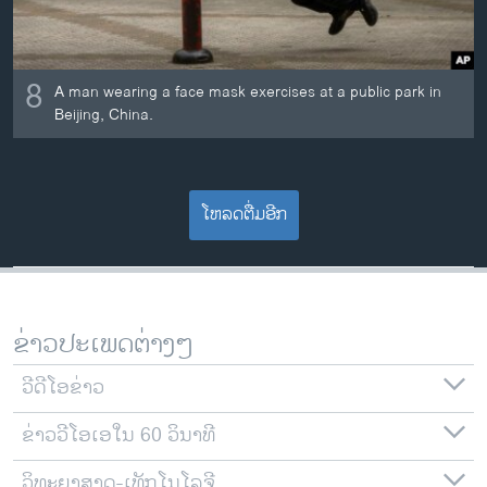
8
A man wearing a face mask exercises at a public park in
Beijing, China.
ໂຫລດຕື່ມອີກ
ຂ່າວປະເພດຕ່າງໆ
ວີດີໂອຂ່າວ
ຂ່າວວີໂອເອໃນ 60 ວິນາທີ
ວິທະຍາສາດ-ເທັກໂນໂລຈີ