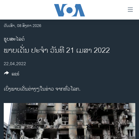
ລິ້ງ
ສຳຫລັບ
ເຂົ້າ
ວັນເສົາ, 08 ສິງຫາ 2026
ຫາ
ໂຮມເພຈ
ຮູບສະໄລດ໌
ຂ້າມ
ລາວ
ພາບ​ເດັ່ນ ປະ​ຈຳ​ ວັນ​ທີ 21 ເມ​ສາ 2022
ຂ້າມ
ອາເມຣິກາ
ຂ້າມ
22,04,2022
ໄປ
ການເລືອກຕັ້ງ ປະທານາທີບໍດີ ສະຫະລັດ 2024
ຫາ
ແຊຣ໌
ຂ່າວ​ຈີນ
ຊອກ
ຄົ້ນ
ໂລກ
ເບິ່ງພາບເດັ່ນຕ່າງໆໃນຂ່າວ ຈາກທົ່ວໂລກ.
ເອເຊຍ
ອິດສະຫຼະພາບດ້ານການຂ່າວ
ຊີວິດຊາວລາວ
ຊຸມຊົນຊາວລາວ