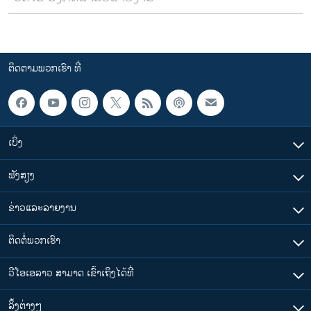
ຕິດຕາມພວກເຮົາ ທີ່
ເບິ່ງ
ຟັງສຽງ
ຂ່າວແລະລາຍງານ
ຕິດຕໍ່ພວກເຮົາ
ວີໂອເອລາວ ສາມາດ ເຂົ້າເຖິງໄດ້ທີ່
​ລິ້ງ​ຕ່າງໆ