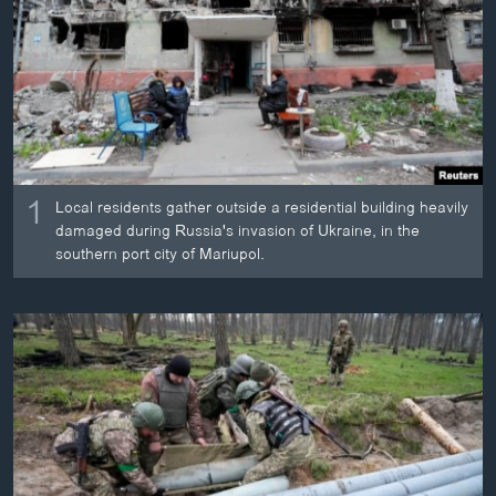
ວິທະຍາສາດ-ເທັກໂນໂລຈີ
ທຸລະກິດ
ພາສາອັງກິດ
ວີດີໂອ
ສຽງ
1
Local residents gather outside a residential building heavily
ລາຍການກະຈາຍສຽງ
damaged during Russia's invasion of Ukraine, in the
ຕິດຕາມພວກເຮົາ ທີ່
southern port city of Mariupol.
ລາຍງານ
ພາສາຕ່າງໆ