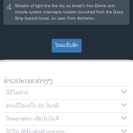
4
Streaks of light line the sky as Israel's Iron Dome anti-
missile system intercepts rockets launched from the Gaza
Strip toward Israel, as seen from Ashkelon.
ໂຫລດຕື່ມອີກ
ຂ່າວປະເພດຕ່າງໆ
ວີດີໂອຂ່າວ
ຂ່າວວີໂອເອໃນ 60 ວິນາທີ
ວິທະຍາສາດ-ເທັກໂນໂລຈີ
ວີດີໂອ ອັງກິດສຳລັບລາຍງານ