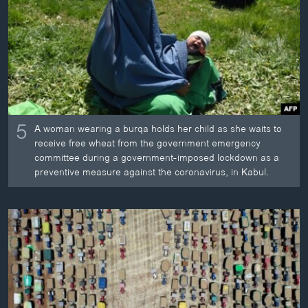
ວິທະຍາສາດ-ເທັກໂນໂລຈີ
ທຸລະກິດ
ພາສາອັງກິດ
ວີດີໂອ
ສຽງ
5
A woman wearing a burqa holds her child as she waits to
ລາຍການກະຈາຍສຽງ
receive free wheat from the government emergency
ຕິດຕາມພວກເຮົາ ທີ່
committee during a government-imposed lockdown as a
ລາຍງານ
preventive measure against the coronavirus, in Kabul.
ພາສາຕ່າງໆ