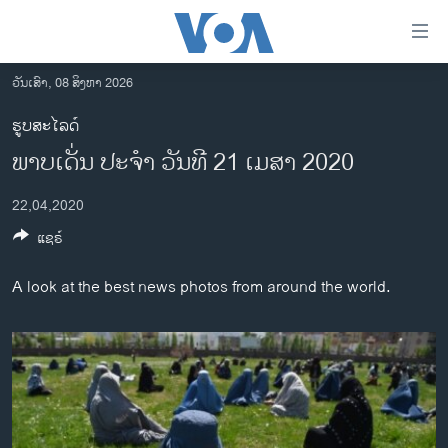
ລິ້ງ
ສຳຫລັບ
ເຂົ້າ
ວັນເສົາ, 08 ສິງຫາ 2026
ຫາ
ໂຮມເພຈ
ຮູບສະໄລດ໌
ຂ້າມ
ລາວ
ພາບເດັ່ນ ປະຈຳ ວັນທີ 21 ເມສາ 2020
ຂ້າມ
ອາເມຣິກາ
ຂ້າມ
22,04,2020
ໄປ
ການເລືອກຕັ້ງ ປະທານາທີບໍດີ ສະຫະລັດ 2024
ຫາ
ແຊຣ໌
ຂ່າວ​ຈີນ
ຊອກ
ຄົ້ນ
ໂລກ
A look at the best news photos from around the world.
ເອເຊຍ
ອິດສະຫຼະພາບດ້ານການຂ່າວ
ຊີວິດຊາວລາວ
ຊຸມຊົນຊາວລາວ