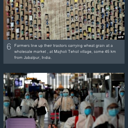
6
Farmers line up their tractors carrying wheat grain at a
wholesale market , at Majholi Tehsil village, some 45 km
from Jabalpur, India.