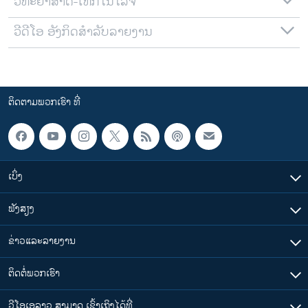
ວິທະຍາສາດ-ເທັກໂນໂລຈີ
ວີດີໂອ ອັງກິດສຳລັບລາຍງານ
ຕິດຕາມພວກເຮົາ ທີ່
ເບິ່ງ
ຟັງສຽງ
ຂ່າວແລະລາຍງານ
ຕິດຕໍ່ພວກເຮົາ
ວີໂອເອລາວ ສາມາດ ເຂົ້າເຖິງໄດ້ທີ່