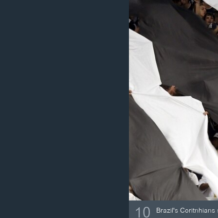
ວິທະຍາສາດ-ເທັກໂນໂລຈີ
ທຸລະກິດ
ພາສາອັງກິດ
ວີດີໂອ
ສຽງ
ລາຍການກະຈາຍສຽງ
ລາຍງານ
10
Brazil's Coritnhian