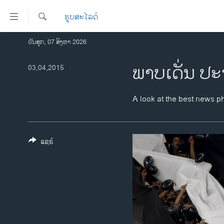
ລິ້ງ
ຮູບສະໄລດ໌
ສຳຫລັບ
ເຂົ້າ
ຄົ້ນຫາ
ວັນສຸກ, 07 ສິງຫາ 2026
ໂຮມເພຈ
ຫາ
ລາວ
ພາບ​ເດັ່ນ ປະ
03,04,2015
ຂ້າມ
ຂ້າມ
ອາເມຣິກາ
ຂ້າມ
ການເລືອກຕັ້ງ ປະທານາທີບໍດີ ສະຫະລັດ
A look at the best news p
ໄປ
2024
ຫາ
ຂ່າວ​ຈີນ
ຊອກ
ຄົ້ນ
ແຊຣ໌
ໂລກ
ເອເຊຍ
ອິດສະຫຼະພາບດ້ານການຂ່າວ
ຊີວິດຊາວລາວ
ຊຸມຊົນຊາວລາວ