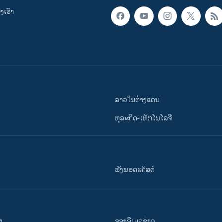
ເຮົາ
ລາວໃນຕ່າງແດນ
ທຸລະກິດ-ເທັກໂນໂລຈີ
ຟັງພອດແຄັສຕ໌
ສ
ຈອງອີເມລຂ່າວ