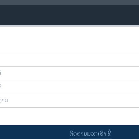
ີ
ີ
ຍງານ
ຕິດຕາມພວກເຮົາ ທີ່