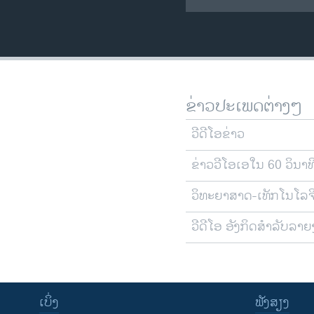
ຂ່າວປະເພດຕ່າງໆ
ວີດີໂອຂ່າວ
ຂ່າວວີໂອເອໃນ 60 ວິນາທ
ວິທະຍາສາດ-ເທັກໂນໂລຈ
ວີດີໂອ ອັງກິດສຳລັບລາ
ເບິ່ງ
ຟັງສຽງ