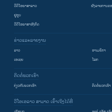
ວີດີໂອພາສາລາວ
ຟັງລາຍການຂອງ
ຢູທູບ
ວີດີໂອພາສາອັງກິດ
ຂ່າວແລະລາຍງານ
ລາວ
ອາເມຣິກາ
ເອເຊຍ
ໂລກ
ຕິດຕໍ່ພວກເຮົາ
ກ່ຽວກັບພວກເຮົາ
ຕິດຕໍ່ພວກເຮົາ
ວີໂອເອລາວ ສາມາດ ເຂົ້າເຖິງໄດ້ທີ່
ເຟັສບຸກ
ອາຣ໌ ແອັສ ແອັ