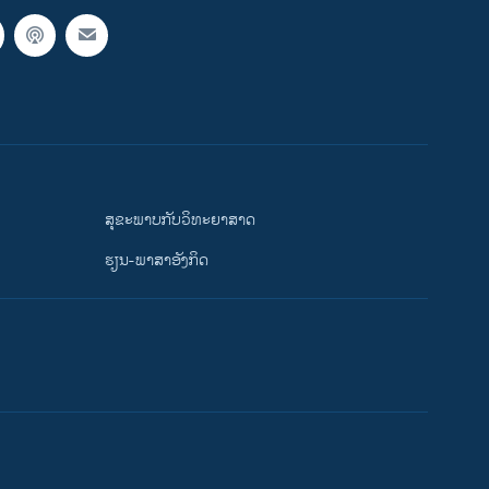
ສຸຂະພາບກັບວິທະຍາສາດ
ຮຽນ-ພາສາອັງກິດ