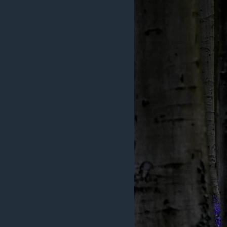
ວິທະຍາສາດ-ເທັກໂນໂລຈີ
ທຸລະກິດ
ພາສາອັງກິດ
ວີດີໂອ
ສຽງ
ລາຍການກະຈາຍສຽງ
ລາຍງານ