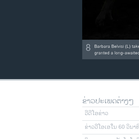
8
Barbara Belvisi (L) ta
granted a long-awaited 
ຂ່າວປະເພດຕ່າງໆ
ວີດີໂອຂ່າວ
ຂ່າວວີໂອເອໃນ 60 ວິນາທ