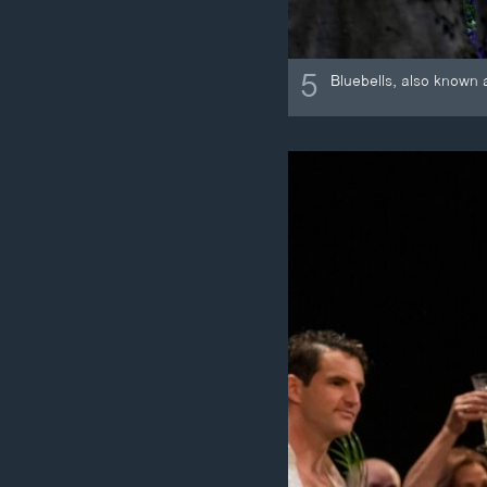
5
Bluebells, also known a