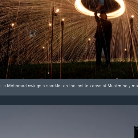
lie Mohamad swings a sparkler on the last ten days of Muslim holy mo