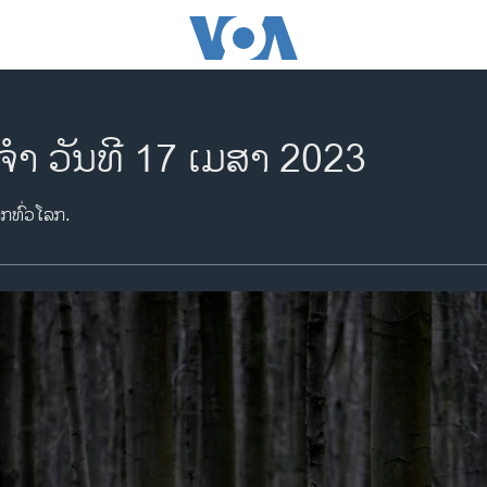
ຈຳ ວັນທີ 17 ເມສາ 2023
າກທົ່ວໂລກ.