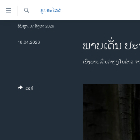
ລິ້ງ
ຮູບສະໄລດ໌
ສຳຫລັບ
ເຂົ້າ
ຄົ້ນຫາ
ວັນສຸກ, 07 ສິງຫາ 2026
ໂຮມເພຈ
ຫາ
ລາວ
ພາບເດັ່ນ ປະ
18,04,2023
ຂ້າມ
ຂ້າມ
ອາເມຣິກາ
ຂ້າມ
ການເລືອກຕັ້ງ ປະທານາທີບໍດີ ສະຫະລັດ
ເບິ່ງພາບເດັ່ນຕ່າງໆໃນຂ່າວ ຈ
ໄປ
2024
ຫາ
ຂ່າວ​ຈີນ
ຊອກ
ຄົ້ນ
ແຊຣ໌
ໂລກ
ເອເຊຍ
ອິດສະຫຼະພາບດ້ານການຂ່າວ
ຊີວິດຊາວລາວ
ຊຸມຊົນຊາວລາວ