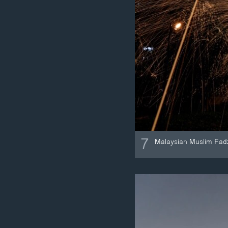
7
Malaysian Muslim Fadz