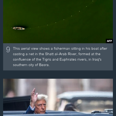
ວິທະຍາສາດ-ເທັກໂນໂລຈີ
ທຸລະກິດ
ພາສາອັງກິດ
ວີດີໂອ
ສຽງ
9
This aerial view shows a fisherman sitting in his boat after
ລາຍການກະຈາຍສຽງ
casting a net in the Shatt al-Arab River, formed at the
ຕິດຕາມພວກເຮົາ ທີ່
confluence of the Tigris and Euphrates rivers, in Iraq's
ລາຍງານ
southern city of Basra.
ພາສາຕ່າງໆ