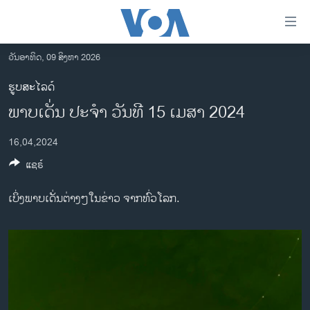
ລິ້ງ
ສຳຫລັບ
ເຂົ້າ
ວັນອາທິດ, 09 ສິງຫາ 2026
ຫາ
ໂຮມເພຈ
ຮູບສະໄລດ໌
ຂ້າມ
ລາວ
ພາບເດັ່ນ ປະຈຳ ວັນທີ 15 ເມສາ 2024
ຂ້າມ
ອາເມຣິກາ
ຂ້າມ
16,04,2024
ໄປ
ການເລືອກຕັ້ງ ປະທານາທີບໍດີ ສະຫະລັດ 2024
ຫາ
ແຊຣ໌
ຂ່າວ​ຈີນ
ຊອກ
ຄົ້ນ
ໂລກ
ເບິ່ງພາບເດັ່ນຕ່າງໆໃນຂ່າວ ຈາກທົ່ວໂລກ.
ເອເຊຍ
ອິດສະຫຼະພາບດ້ານການຂ່າວ
ຊີວິດຊາວລາວ
ຊຸມຊົນຊາວລາວ