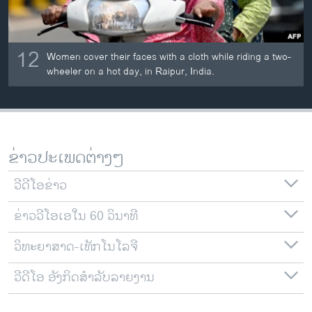
12
Women cover their faces with a cloth while riding a two-
wheeler on a hot day, in Raipur, India.
ຂ່າວປະເພດຕ່າງໆ
ວີດີໂອຂ່າວ
ຂ່າວວີໂອເອໃນ 60 ວິນາທີ
ວິທະຍາສາດ-ເທັກໂນໂລຈີ
ວີດີໂອ ອັງກິດສຳລັບລາຍງານ