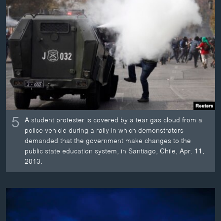
ວິທະຍາສາດ-ເທັກໂນໂລຈີ
ທຸລະກິດ
ພາສາອັງກິດ
ວີດີໂອ
ສຽງ
ລາຍການກະຈາຍສຽງ
ຕິດຕາມພວກເຮົາ ທີ່
5
ລາຍງານ
A student protester is covered by a tear gas cloud from a
police vehicle during a rally in which demonstrators
demanded that the government make changes to the
public state education system, in Santiago, Chile, Apr. 11,
ພາສາຕ່າງໆ
2013.