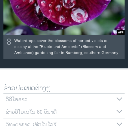
8
Waterdrops cover the blossoms of horned violets on
display at the "Bluete und Ambiente" (Blossom and
Ambiance) gardening fair in Bamberg, southern Germany.
ຂ່າວປະເພດຕ່າງໆ
ວີດີໂອຂ່າວ
ຂ່າວວີໂອເອໃນ 60 ວິນາທີ
ວິທະຍາສາດ-ເທັກໂນໂລຈີ