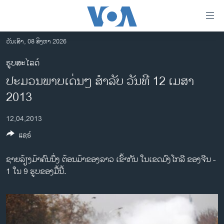
ລິ້ງ
ສຳຫລັບ
ເຂົ້າ
ວັນເສົາ, 08 ສິງຫາ 2026
ຫາ
ໂຮມເພຈ
ຮູບສະໄລດ໌
ຂ້າມ
ລາວ
ປະມວນພາບເດ່ນໆ ສໍາລັບ ວັນທີ 12 ເມສາ
ຂ້າມ
ອາເມຣິກາ
ຂ້າມ
2013
ໄປ
ການເລືອກຕັ້ງ ປະທານາທີບໍດີ ສະຫະລັດ 2024
ຫາ
12,04,2013
ຂ່າວ​ຈີນ
ຊອກ
ແຊຣ໌
ຄົ້ນ
ໂລກ
ຊາຍລ້ຽງມ້າຄົນນຶ່ງ ຕ້ອນມ້າຂອງລາວ ເຂົ້າກັນ ໃນເຂດມົງໂກລີ ຂອງຈີນ -
ເອເຊຍ
1 ໃນ 9 ຮູບຂອງມື້ນີ້.
ອິດສະຫຼະພາບດ້ານການຂ່າວ
ຊີວິດຊາວລາວ
ຊຸມຊົນຊາວລາວ