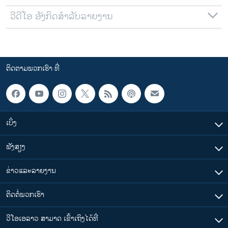
ວີດີໂອ ອັງກິດສຳລັບລາຍງານ
ຕິດຕາມພວກເຮົາ ທີ່
ເບິ່ງ
ຟັງສຽງ
ຂ່າວແລະລາຍງານ
ຕິດຕໍ່ພວກເຮົາ
ວີໂອເອລາວ ສາມາດ ເຂົ້າເຖິງໄດ້ທີ່