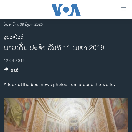
ລິ້ງ
ສຳຫລັບ
ເຂົ້າ
ວັນອາທິດ, 09 ສິງຫາ 2026
ຫາ
ໂຮມເພຈ
ຮູບສະໄລດ໌
ຂ້າມ
ລາວ
ພາບເດັ່ນ ປະຈຳ ວັນທີ 11 ເມສາ 2019
ຂ້າມ
ອາເມຣິກາ
ຂ້າມ
12,04,2019
ໄປ
ການເລືອກຕັ້ງ ປະທານາທີບໍດີ ສະຫະລັດ 2024
ຫາ
ແຊຣ໌
ຂ່າວ​ຈີນ
ຊອກ
ຄົ້ນ
ໂລກ
A look at the best news photos from around the world.
ເອເຊຍ
ອິດສະຫຼະພາບດ້ານການຂ່າວ
ຊີວິດຊາວລາວ
ຊຸມຊົນຊາວລາວ