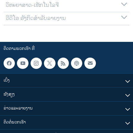
ວິທະຍາສາດ-ເທັກໂນໂລຈີ
ວີດີໂອ ອັງກິດສຳລັບລາຍງານ
ຕິດຕາມພວກເຮົາ ທີ່
ເບິ່ງ
ຟັງສຽງ
ຂ່າວແລະລາຍງານ
ຕິດຕໍ່ພວກເຮົາ