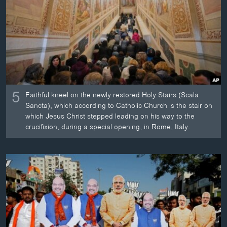
ວິທະຍາສາດ-ເທັກໂນໂລຈີ
ທຸລະກິດ
ພາສາອັງກິດ
ວີດີໂອ
ສຽງ
5
Faithful kneel on the newly restored Holy Stairs (Scala
ລາຍການກະຈາຍສຽງ
Sancta), which according to Catholic Church is the stair on
ຕິດຕາມພວກເຮົາ ທີ່
which Jesus Christ stepped leading on his way to the
ລາຍງານ
crucifixion, during a special opening, in Rome, Italy.
ພາສາຕ່າງໆ