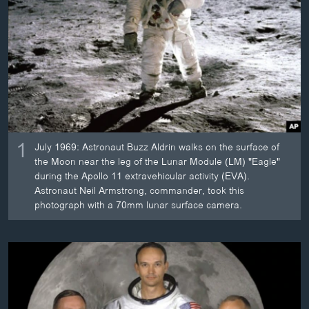
ວິທະຍາສາດ-ເທັກໂນໂລຈີ
ທຸລະກິດ
ພາສາອັງກິດ
ວີດີໂອ
ສຽງ
ລາຍການກະຈາຍສຽງ
1
July 1969: Astronaut Buzz Aldrin walks on the surface of
ຕິດຕາມພວກເຮົາ ທີ່
the Moon near the leg of the Lunar Module (LM) "Eagle"
ລາຍງານ
during the Apollo 11 extravehicular activity (EVA).
Astronaut Neil Armstrong, commander, took this
photograph with a 70mm lunar surface camera.
ພາສາຕ່າງໆ