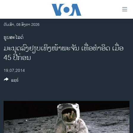
ລິ້ງ
ສຳຫລັບ
ເຂົ້າ
ວັນເສົາ, 08 ສິງຫາ 2026
ຫາ
ໂຮມເພຈ
ຮູບສະໄລດ໌
ຂ້າມ
ລາວ
ມະນຸດລົງຢຽບເທິງໜ້າພະຈັນ ເທື່ອທຳອິດ ເມື່ອ
ຂ້າມ
ອາເມຣິກາ
ຂ້າມ
45 ປີກ່ອນ
ໄປ
ການເລືອກຕັ້ງ ປະທານາທີບໍດີ ສະຫະລັດ 2024
ຫາ
19,07,2014
ຂ່າວ​ຈີນ
ຊອກ
ແຊຣ໌
ຄົ້ນ
ໂລກ
ເອເຊຍ
ອິດສະຫຼະພາບດ້ານການຂ່າວ
ຊີວິດຊາວລາວ
ຊຸມຊົນຊາວລາວ