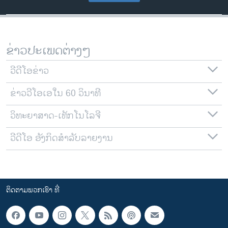
ຂ່າວປະເພດຕ່າງໆ
ວີດີໂອຂ່າວ
ຂ່າວວີໂອເອໃນ 60 ວິນາທີ
ວິທະຍາສາດ-ເທັກໂນໂລຈີ
ວີດີໂອ ອັງກິດສຳລັບລາຍງານ
ຕິດຕາມພວກເຮົາ ທີ່