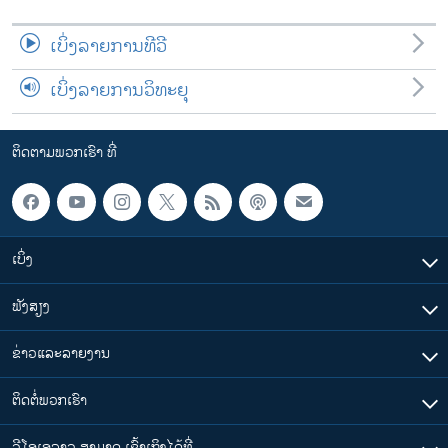
ເບິ່ງລາຍການທີວີ
ເບິ່ງລາຍການວິທະຍຸ
ຕິດຕາມພວກເຮົາ ທີ່
ເບິ່ງ
ຟັງສຽງ
ຂ່າວແລະລາຍງານ
ຕິດຕໍ່ພວກເຮົາ
ວີໂອເອລາວ ສາມາດ ເຂົ້າເຖິງໄດ້ທີ່