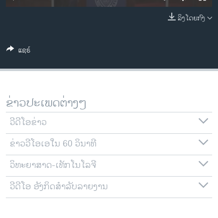
ວິທະຍາສາດ-ເທັກໂນໂລຈີ
ລິງໂດຍກົງ
ທຸລະກິດ
ພາສາອັງກິດ
ແຊຣ໌
ວີດີໂອ
ສຽງ
ລາຍການກະຈາຍສຽງ
ຂ່າວປະເພດຕ່າງໆ
ຕິດຕາມພວກເຮົາ ທີ່
ລາຍງານ
ວີດີໂອຂ່າວ
ຂ່າວວີໂອເອໃນ 60 ວິນາທີ
ພາສາຕ່າງໆ
ວິທະຍາສາດ-ເທັກໂນໂລຈີ
ວີດີໂອ ອັງກິດສຳລັບລາຍງານ