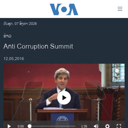
ລິ້ງ
ສຳຫລັບ
ເຂົ້າ
ວັນສຸກ, 07 ສິງຫາ 2026
ຫາ
ໂຮມເພຈ
ຂ່າວ
ຂ້າມ
ລາວ
Anti Corruption Summit
ຂ້າມ
ອາເມຣິກາ
ຂ້າມ
12,05,2016
ໄປ
ການເລືອກຕັ້ງ ປະທານາທີບໍດີ ສະຫະລັດ 2024
ຫາ
ຂ່າວ​ຈີນ
ຊອກ
ຄົ້ນ
ໂລກ
ເອເຊຍ
No media source currently available
ອິດສະຫຼະພາບດ້ານການຂ່າວ
ຊີວິດຊາວລາວ
ຊຸມຊົນຊາວລາວ
0:00
1:35