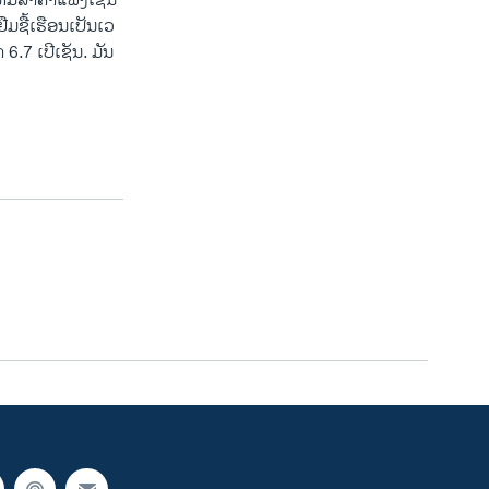
​ມີ​ລາ​ຄາ​ແພງເຊັ່ນ
ມຊື້ເຮືອນເປັນ​ເວ​
 6.7 ເປີເຊັນ. ມັນ