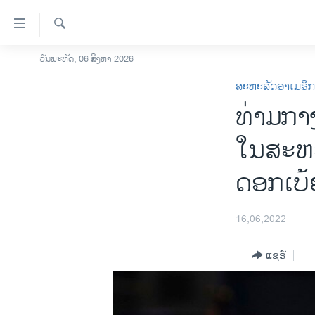
ລິ້ງ
ສຳຫລັບ
ເຂົ້າ
ຄົ້ນຫາ
ວັນພະຫັດ, 06 ສິງຫາ 2026
ໂຮມເພຈ
ຫາ
ສະຫະລັດອາເມຣິ
ລາວ
ຂ້າມ
ທ່າມກາງ
ຂ້າມ
ອາເມຣິກາ
ຂ້າມ
ການເລືອກຕັ້ງ ປະທານາທີບໍດີ ສະຫະລັດ
ໃນສະຫະ
ໄປ
2024
ຫາ
ດອກເບ້ຍ
ຂ່າວ​ຈີນ
ຊອກ
ຄົ້ນ
ໂລກ
16,06,2022
ເອເຊຍ
ອິດສະຫຼະພາບດ້ານການຂ່າວ
ແຊຣ໌
ຊີວິດຊາວລາວ
ຊຸມຊົນຊາວລາວ