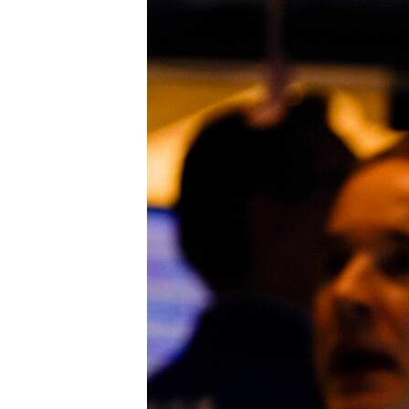
ວິທະຍາສາດ-ເທັກໂນໂລຈີ
ທຸລະກິດ
ພາສາອັງກິດ
ວີດີໂອ
ສຽງ
ລາຍການກະຈາຍສຽງ
ລາຍງານ