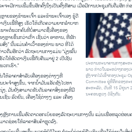
ລະຈະມີການເພີ້ມຂຶ້ນອີກຄັ້ງນຶ່ງເປັນຄັ້ງທີສາມ ເມື່ອມີການປະຊຸມກັນຕື່ມອີກ ກ່ອ
ງຫຼາຍຂອງຂ້າພະເຈົ້າ ແລະຂ້າພະເຈົ້າເອງ ຮູ້ດີ
ດຕາເງິນເຟີ້ທີ່ສູງ ເຮັດໃຫ້ເກີດຄວາມຍາກລຳບາກ
າະຕໍ່ພວກຄົນທີ່ບໍ່ສາມາດຊື້ເຄື່ອງຂອງ
ງຫຼາຍຂຶ້ນກວ່າເກົ່າ ເຊັ່ນວ່າ ອາຫານ, ທີ່ພັກ
ົ່ງ” ນັ້ນແມ່ນຄຳເວົ້າຂອງທ່ານ ພາວ ທີ່ໄດ້
າວຕື່ມອີກວ່າ ລັດຖະບານກາງແມ່ນ “ມຸ່ງ​ໝັ້ນ​
ັດໃຫ້ອັດຕາເງິນເຟີ້ກັບຄືນມາຢູ່ 2 ເປີເຊັນ
ປະທານທະນາຄານກາງສະຫະລັ
ພວກເຮົາ.”
ພາວ ກ່າວໃນລະຫວ່າງກອງປ
ຫຼັງຈາກໄດ້ເຂົ້າກອງປະຊຸມ 
ດັນໃຫ້ລາ​ຄາສຳລັບເຄື່ອງຂອງຕ່າງໆທີ່
Committee ຢູ່ທີ່ຕຶກຂອງທ
ປັນປະຈຳສູງຂຶ້ນ, ຈາກນ້ຳມັນແອັດ​ຊັງໄປຫາ
ສະຫະລັດ, ວັນທີ 15 ມິຖຸນາ
່ງ. ມັນຍັງສາມາດຂັບດັນລາຄາສິ່ງຂອງທີ່​ມີ​
ນະຄອນຫຼວງ ວໍຊິງຕັນ.
້ນເຊັ່ນ ລົດຍົນ, ເຄື່ອງໃຊ້ຕ່າງໆ ແລະ ເຄື່ອງ
ື້ອງຫຼັງການເພີ້ມອັດຕາດອກເບ້ຍຂອງລັດຖະບານກາງນັ້ນ ແມ່ນເພື່ອຫລຸດຜ່ອ
າມາດຊ່ອຍໃຫ້ລາຄາສິນຄ້າຫຼຸ​ດລົງ.