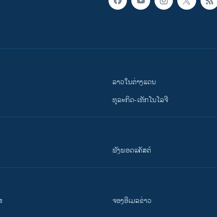
ລາວໃນຕ່າງແດນ
ທຸລະກິດ-ເທັກໂນໂລຈີ
ຟັງພອດແຄັສຕ໌
ສ
ຈອງອີເມລຂ່າວ