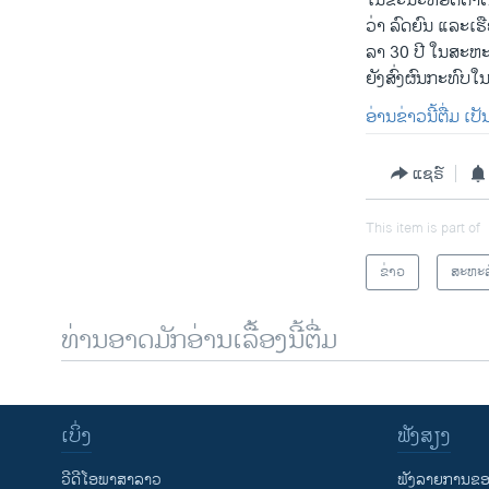
ໃນຂະນະທີ່ອັດຕາດອກເ
ວ່າ ລົດຍົນ ແລະເຮືອ
ລາ 30 ປີ ໃນສະຫະລັ
ຍັງສົ່ງຜົນກະທົບໃ
ອ່ານຂ່າວນີ້ຕື່ມ ເ
ແຊຣ໌
This item is part of
ຂ່າວ
ສະຫະລ
ທ່ານອາດມັກອ່ານເລື້ອງນີ້ຕື່ມ
ເບິ່ງ
ຟັງສຽງ
ວີດີໂອພາສາລາວ
ຟັງລາຍການຂອງ