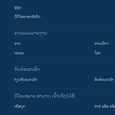
ຢູທູບ
ວີດີໂອພາສາອັງກິດ
ຂ່າວແລະລາຍງານ
ລາວ
ອາເມຣິກາ
ເອເຊຍ
ໂລກ
ຕິດຕໍ່ພວກເຮົາ
ກ່ຽວກັບພວກເຮົາ
ຕິດຕໍ່ພວກເຮົາ
ວີໂອເອລາວ ສາມາດ ເຂົ້າເຖິງໄດ້ທີ່
ເຟັສບຸກ
ອາຣ໌ ແອັສ ແອັ