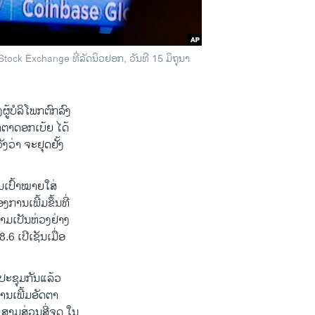
ock Exchange ທີ່ລັດນິວຢອກ, ວັນທີ 15 ມິຖຸນາ
ຜູ້ບໍລິໂພກຕົກລົງ
ຕາດອກເບ້ຍ ໄດ້
ງວ່າ ຈະຢຸດຢັ້ງ
ເປົ້າໝາຍໃສ່
ການເພີ້ມຂຶ້ນທີ່
ວາມເປັນຫ່ວງຢ່າງ
.6 ເປີເຊັນເມື່ອ
ປະຊຸມກັນແລ້ວ
ານເພີ້ມອັດຕາ
ຼື ສາມສ່ວນສີ່ຈຸດ ໃນ