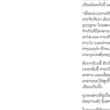
ເດືອນກໍລະກົດນີ້ ແ
“ເພື່ອນຮ່ວມງານທັ
ຢ່າງຈິງຈັງວ່າ ອັ
ຫຼວງຫຼາຍ ໂດຍສະເພ
ຈຳເປັນທີ່ມີລາຄາແພ
ອາໄສ ແລະ ການຂົນສ
ກ່າວໄປ ແລະທ່ານກ່
ຢ່າງແຮງກ້າ ທີ່ຈະເຮ
ຕາມຈຸດປະສົງຂອງ
ອັດຕາເງິນເຟີ້ ຂັບ
ປະຊາຊົນຊື້ ຢ່າງເ
ອາຫານ ແລະເຄື່ອງນຸ
ລາ​ຄາ​ແພງ​ໃຫ້ສູງຂຶ
ເຮືອນເປັນຕົ້ນ.
ຍຸດທະສາດທີ່ຢູ່ເບ
ຕ້ອງການລົງ ຊຶ່ງສ