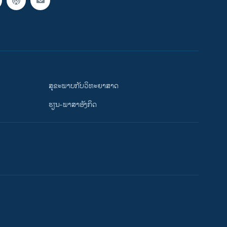
ສຸຂະພາບກັບວິທະຍາສາດ
ຮຽນ-ພາສາອັງກິດ