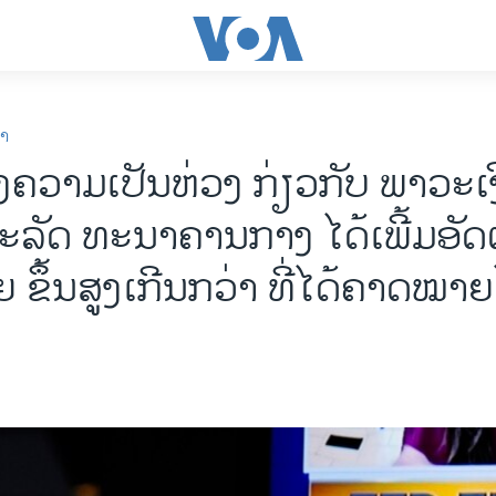
ກາ
ຄວາມເປັນຫ່ວງ ກ່ຽວ​ກັບ ພາວະເງິ
ລັດ ທະນາຄານກາງ ໄດ້ເພີ້ມອັດ
 ຂຶ້ນສູງເກີນກວ່າ ທີ່ໄດ້ຄາດໝາຍ