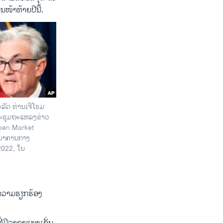
ນໜ້າທ້າຍປີນີ້.
ດ ທ່ານເຈີໂຣມ
ະຊຸມຖະແຫລງຂ່າວ
Open Market
ະນາຄານກາງ
 2022, ໃນ
ນຄວາມຮຽກ​ຮ້ອງ