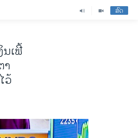
ສົດ
ນເຟີ້
ຕາ
ໄວ້