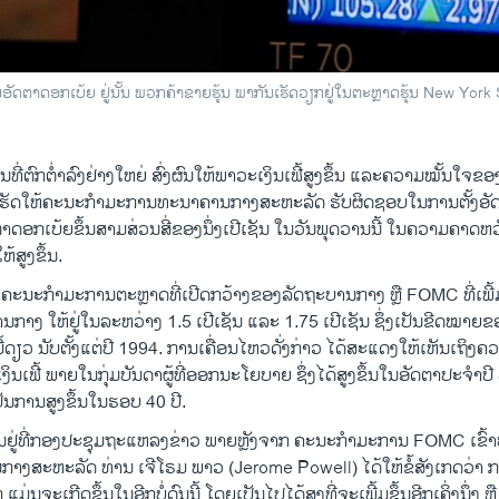
ດອກເບ້ຍ ຢູ່ນັ້ນ ພວກຄ້າຂາຍຮຸ້ນ ພາກັນເຮັດວຽກຢູ່ໃນຕະຫຼາດຮຸ້ນ New York St
ທີ່ຕົກຕ່ຳລົງຢ່າງໃຫຍ່ ສົ່ງຜົນໃຫ້ພາວະເງິນເຟີ້ສູງຂຶ້ນ ແລະຄວາມໝັ້ນໃຈຂອງ
ດ້ເຮັດໃຫ້ຄະນະກຳມະການທະນາຄານກາງສະຫະລັດ ຮັບຜິດຊອບໃນການຕັ້ງອັດ
ຕາດອກເບ້ຍຂຶ້ນສາມສ່ວນສີ່ຂອງນຶ່ງເປີເຊັນ ໃນວັນພຸດວານນີ້ ໃນຄວາມຄາດຫວັ
້ສູງຂຶ້ນ.
ະນະກຳມະການຕະຫຼາດທີ່ເປີດກວ້າງຂອງລັດຖະບານກາງ ຫຼື FOMC ທີ່ເພີ້ມ
ກາງ ໃຫ້ຢູ່ໃນລະຫວ່າງ 1.5 ເປີເຊັນ ແລະ 1.75 ເປີເຊັນ ຊຶ່ງເປັນຂີດໝາຍຂອງ
ື້ດຽວ ນັບຕັ້ງແຕ່ປີ 1994. ການເຄື່ອນໄຫວດັ່ງກ່າວ ໄດ້ສະແດງໃຫ້ເຫັນເຖິງຄ
ນເຟີ້ ພາຍໃນກຸ່ມບັນດາຜູ້ທີ່ອອກນະໂຍບາຍ ຊຶ່ງໄດ້ສູງຂຶ້ນໃນອັດຕາປະ​ຈຳ​ປີ 8
ເປັນການສູງຂຶ້ນໃນຮອບ 40 ປີ.
ນຢູ່ທີ່ກອງປະຊຸມຖະແຫລງຂ່າວ ພາຍຫຼັງຈາກ ຄະນະກຳມະການ FOMC ເຂົ້າ
ສະຫະລັດ ທ່ານ ເຈີໂຣມ ພາວ (Jerome Powell) ໄດ້ໃຫ້ຂໍ້ສັງເກດວ່າ ກ
 ແມ່ນຈະເກີດຂຶ້ນໃນອີກບໍ່ດົນນີ້ ໂດຍເປັນໄປໄດ້ສູງທີ່ຈະເພີ້ມຂຶ້ນອີກເຄິ່ງນຶ່ງ ຫ