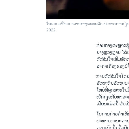
ໃນຂະນະທີ່ທະນາຄານກາງສະຫະລັດ ປະກາດການປ່ຽນອັດຕາ
2022.
ທ່າມກາງຕະຫຼາດຮຸ້ນ
ຢ່າງຫຼວງຫຼາຍ ໄ
ຕັດສິນໃຈເພີ້ມອັດ
ລາຄາເຄື່ອງຂອງບໍ່ໃຫ
ການຕັດສິນໃຈໂດຍຄ
ອັດຕາທຶນລັດຖະບານ
ໃຫຍ່ທີ່ສຸດພາຍໃນມ
ໜັກກ່ຽວກັບພາວະເງິ
ເດືອນແລ້ວນີ້ ອັນ
ໃນການກ່າວຄຳເຫັ
ປະທານທະນະຄານກາງ
ດອກເບ້ຍຂຶ້ນຕື່ມອີກ