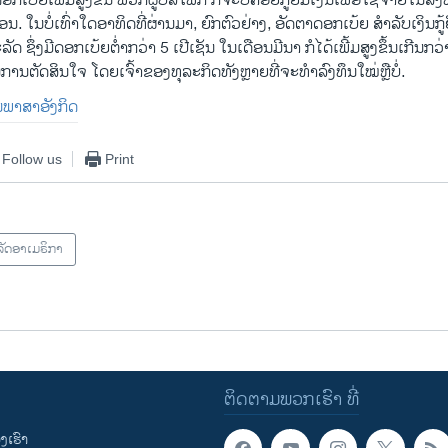
ບ້ຍເພີ້ມສູງຂຶ້ນ ພວກຜູ້ບໍລິໂພກ ກໍຈະບໍ່ຄ່ອຍກູ້ຢືມເງິນເພື່ອໃຊ້ຈ່າຍໃນສິ່ງທີ່
ນ. ໃນບໍ່ເທົ່າໃດອາທິດທີ່​ຜ່ານ​ມາ, ຍົກຕົວຢ່າງ, ອັດຕາດອກເບ້ຍ ສຳລັບເງິນກູ້ຢື
ດ ຊຶ່ງມີດອກເບ້ຍຕ່ຳກວ່າ 5 ເປີເຊັນ ໃນເດືອນມີນາ ກໍໄດ້ເພີ້ມສູງຂຶ້ນເກີນກວ່າ
ນການຕັດສິນໃຈ ໂດຍເຈົ້າຂອງທຸລະກິດທັງຫຼາຍທີ່ຈະທຳລົງທຶນໃໝ່ຫຼືບໍ່.
ປັນພາສາອັງກິດ
Follow us
Print
ັດອາເມຣິກາ
ຕິດຕາມພວກເຮົາ ທີ່
ເຮົາ