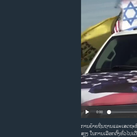
ວິທະຍາສາດ-ເທັກໂນໂລຈີ
ທຸລະກິດ
ພາສາອັງກິດ
ວີດີໂອ
ສຽງ
ລາຍການກະຈາຍສຽງ
ລາຍງານ
0:00
ການຍ້າຍຖິ່ນຖານແລະເສດຖະກ
ສຽງ ໃນການເລືອກຕັ້ງທົ່ວໄປເ