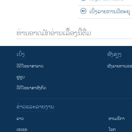
ເບິ່ງລາຍການວິທະຍຸ
ທ່ານອາດມັກອ່ານເລື້ອງນີ້ຕື່ມ
ເບິ່ງ
ຟັງສຽງ
ວີດີໂອພາສາລາວ
ຟັງລາຍການຂອງ
ຢູທູບ
ວີດີໂອພາສາອັງກິດ
ຂ່າວແລະລາຍງານ
ລາວ
ອາເມຣິກາ
ເອເຊຍ
ໂລກ