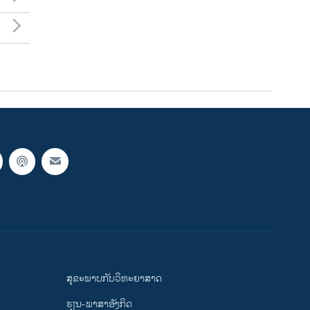
ສຸຂະພາບກັບວິທະຍາສາດ
ຮຽນ-ພາສາອັງກິດ