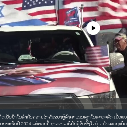
No media source currently availa
ິດເປັນນຶ່ງໃນລຳດັບຄວາມສຳຄັນຂອງຜູ້ລົງຄະແນນສຽງໃນສະຫະລັດ ເມື່ອພ
ດືອນພະຈິກປີ 2024 ແຕ່ຕອນນີ້ ຊາວອາເມຣິກັນຮູ້ສຶກຈັ່ງໃດກ່ຽວກັບເສດຖະ