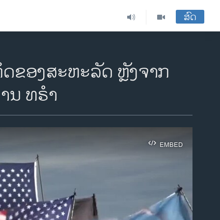
ສົດ
ິດຂອງສະຫະລັດ ຫຼັງຈາກ
່ານ ທຣຳ
EMBED