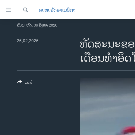
ລິ້ງ
ສະຫະລັດອາເມຣິກາ
ສຳຫລັບ
ເຂົ້າ
ຄົ້ນຫາ
ວັນພະຫັດ, 06 ສິງຫາ 2026
ໂຮມເພຈ
ຫາ
ລາວ
ທັດສະນະຂອງ
26,02,2025
ຂ້າມ
ຂ້າມ
ອາເມຣິກາ
ເດືອນທໍາອິ
ຂ້າມ
ການເລືອກຕັ້ງ ປະທານາທີບໍດີ ສະຫະລັດ
ໄປ
2024
ຫາ
ຂ່າວ​ຈີນ
ຊອກ
ແຊຣ໌
ຄົ້ນ
ໂລກ
ເອເຊຍ
ອິດສະຫຼະພາບດ້ານການຂ່າວ
ຊີວິດຊາວລາວ
ຊຸມຊົນຊາວລາວ