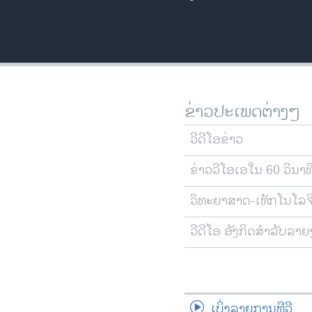
ຂ່າວປະເພດຕ່າງໆ
ວີດີໂອຂ່າວ
ຂ່າວວີໂອເອໃນ 60 ວິນາທ
ວິທະຍາສາດ-ເທັກໂນໂລຈ
ວີດີໂອ ອັງກິດສຳລັບລາ
ເບິ່ງລາຍການທີວີ