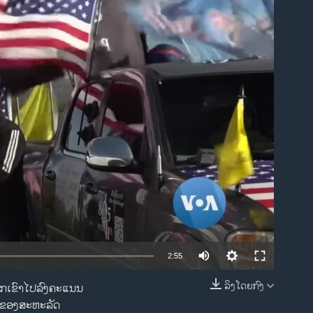
ble
Auto
2:55
240p
ລິງໂດຍກົງ
ວກເຂົາໄປລົງຄະແນນ
EMBED
ກິດຂອງສະຫະລັດ
360p