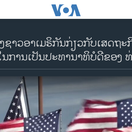
ຊາວອາເມຣິກັນກ່ຽວກັບເສດຖະກ
ດໃນການເປັນປະທານາທິບໍດີຂອງ ທ