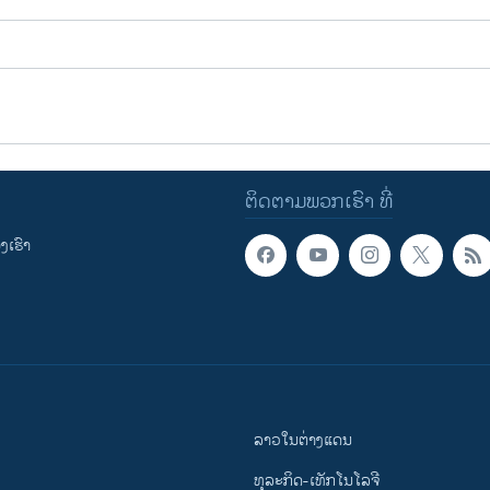
ຕິດຕາມພວກເຮົາ ທີ່
ເຮົາ
ລາວໃນຕ່າງແດນ
ທຸລະກິດ-ເທັກໂນໂລຈີ