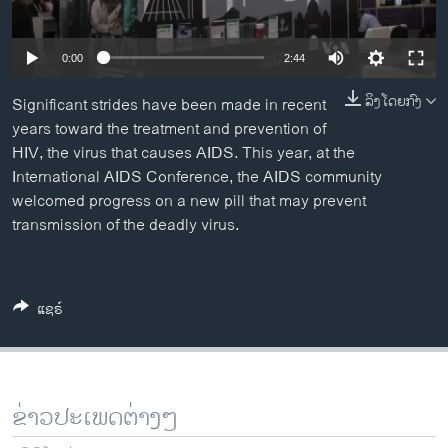
ວິທະຍາສາດ-ເທັກໂນໂລຈີ
ທຸລະກິດ
0:00
2:44
ພາສາອັງກິດ
ລິງໂດຍກົງ
Significant strides have been made in recent
ວີດີໂອ
years toward the treatment and prevention of
HIV, the virus that causes AIDS. This year, at the
ສຽງ
International AIDS Conference, the AIDS community
welcomed progress on a new pill that may prevent
ລາຍການກະຈາຍສຽງ
ຕິດຕາມພວກເຮົາ ທີ່
transmission of the deadly virus.
ລາຍງານ
ພາສາຕ່າງໆ
ແຊຣ໌
ຂ່າວປະເພດຕ່າງໆ