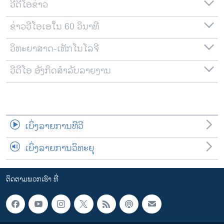
ວີດີໂອຂ່າວ
ຂ່າວວີໂອເອໃນ 60 ວິນາທີ
ວິທະຍາສາດ-ເທັກໂນໂລຈີ
ວີດີໂອ ອັງກິດສຳລັບລາຍງານ
ເບິ່ງລາຍການທີວີ
ເບິ່ງລາຍການວິທະຍຸ
ຕິດຕາມພວກເຮົາ ທີ່