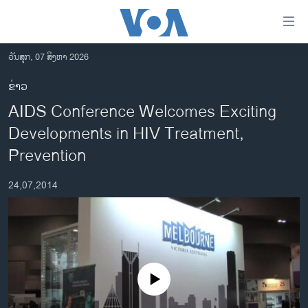
ລິ້ງ
ສຳຫລັບ
ເຂົ້າ
ວັນສຸກ, 07 ສິງຫາ 2026
ຫາ
ໂຮມເພຈ
ຂ່າວ
ຂ້າມ
ລາວ
AIDS Conference Welcomes Exciting
ຂ້າມ
ອາເມຣິກາ
ຂ້າມ
Developments in HIV Treatment,
ໄປ
ການເລືອກຕັ້ງ ປະທານາທີບໍດີ ສະຫະລັດ 2024
Prevention
ຫາ
ຂ່າວ​ຈີນ
ຊອກ
24,07,2014
ຄົ້ນ
ໂລກ
ເອເຊຍ
ອິດສະຫຼະພາບດ້ານການຂ່າວ
ຊີວິດຊາວລາວ
No media source currently available
ຊຸມຊົນຊາວລາວ