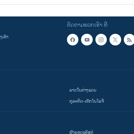
ຕິດຕາມພວກເຮົາ ທີ່
ເຮົາ
ລາວໃນຕ່າງແດນ
ທຸລະກິດ-ເທັກໂນໂລຈີ
ຟັງພອດແຄັສຕ໌