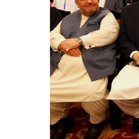
ວິທະຍາສາດ-ເທັກໂນໂລຈີ
ທຸລະກິດ
ພາສາອັງກິດ
ວີດີໂອ
ສຽງ
ລາຍການກະຈາຍສຽງ
ລາຍງານ