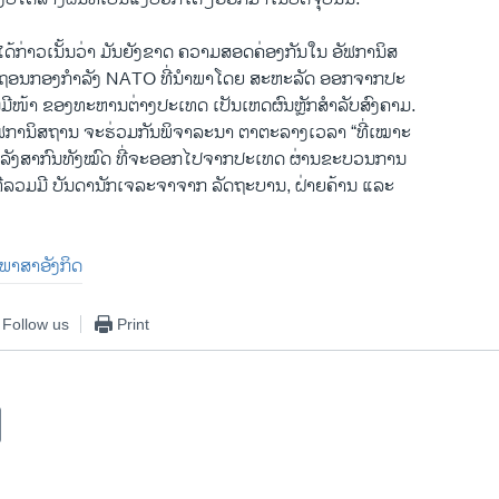
ດ້​ກ່າວ​ເນັ້ນ​ວ່າ ມັນ​ຍັງຂາດ​ ​ຄວາມ​ສອດ​ຄ່ອງ​ກັນ​ໃນ ອັ​ຟ​ກາ​ນິ​ສ
ານຖອນກອງກຳລັງ NATO ທີ່ນຳພາໂດຍ ສະຫະລັດ ອອກຈາກປະ
ມີໜ້າ ຂອງທະຫານຕ່າງປະເທດ ເປັນເຫດຜົນຫຼັກສຳລັບສົງຄາມ.
ອັຟການິສຖານ ຈະຮ່ວມກັນພິຈາລະນາ ຕາຕະລາງເວລາ “ທີ່ເໝາະ
ຳລັງສາກົນທັງໝົດ ທີ່ຈະອອກໄປຈາກປະເທດ ຜ່ານຂະບວນການ
່ລວມມີ ບັນດານັກເຈລະຈາຈາກ ລັດຖະບານ, ຝ່າຍຄ້ານ ແລະ
ນ​ພາ​ສາ​ອັງ​ກິດ
Follow us
Print