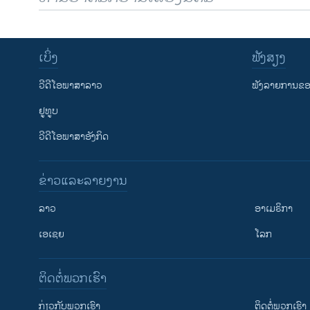
ເບິ່ງ
ຟັງສຽງ
ວີດີໂອພາສາລາວ
ຟັງລາຍການຂອງ
ຢູທູບ
ວີດີໂອພາສາອັງກິດ
ຂ່າວແລະລາຍງານ
ລາວ
ອາເມຣິກາ
ເອເຊຍ
ໂລກ
ຕິດຕໍ່ພວກເຮົາ
ກ່ຽວກັບພວກເຮົາ
ຕິດຕໍ່ພວກເຮົາ