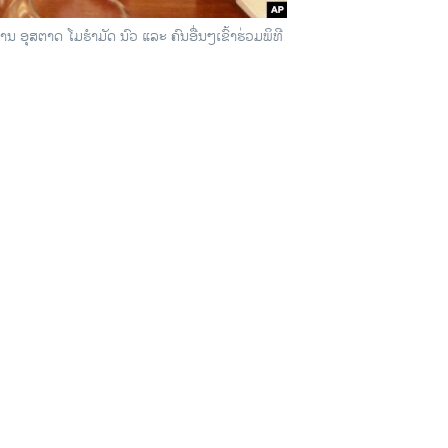
 ອຸສ​ຕາດ ໂມ​ຮຳ​ມັດ ນົວ ແລະ ຄົນ​ອ​ື່ນໆ​ເຂົ້າ​ຮ່ວມ​ພິ​ທີ​