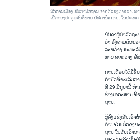
ນັກ​ການ​ເມືອງ ອັ​ຟ​ກາ​ນິ​ສ​ຖານ ຈາກ​ທີ​ສອງຫາ​ຂວາ, ທ່ານ ໂ
ເປີດກອງ​ປະ​ຊຸມສັນ​ຕິ​ພາບ ອັ​ຟ​ກາ​ນິ​ສ​ຖານ, ໃນ​ປະ​ເທດ
ບັນ​ດາ​ຜູ້​ນຳ​ລັດ​ຖ
ວ່າ ສົງຄາມດ້ວຍອາ
ລະຫວ່າງ ສະຫະລັດ
ພາບ ລະຫວ່າງ ອັຟກ
ການ​ເຕືອນ​ໄດ້​ມີ​ຂຶ້
ກຳນົດທີ່ຈະເລີ່ມກ
ທີ 29 ມິຖຸນານີ້ 
ຮ່າງເອກະສານ ທີ່
ຖານ.
ຜູ້​ລົງ​ແຂ່ງ​ຂັນ​ເອົາ
ຄຳປາໄສ ຕໍ່ກອງປະຊ
ຖານ ໃນວັນເສົາວານ
ເພາະວ່າເຂົາເຈົ້າຍ