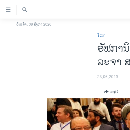
ລິ້ງ
ສຳຫລັບ
ເຂົ້າ
ຄົ້ນຫາ
ວັນເສົາ, 08 ສິງຫາ 2026
ໂຮມເພຈ
ຫາ
ໂລກ
ລາວ
ຂ້າມ
ອັ​ຟ​ກາ​
ຂ້າມ
ອາເມຣິກາ
ຂ້າມ
ການເລືອກຕັ້ງ ປະທານາທີບໍດີ ສະຫະລັດ
ລະ​ຈາ ສ
ໄປ
2024
ຫາ
ຂ່າວ​ຈີນ
ຊອກ
23,06,2019
ຄົ້ນ
ໂລກ
ແຊຣ໌
ເອເຊຍ
ອິດສະຫຼະພາບດ້ານການຂ່າວ
ຊີວິດຊາວລາວ
ຊຸມຊົນຊາວລາວ