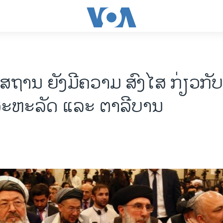
ນິ​ສ​ຖານ ຍັງ​ມີ​ຄວາມ ສົງ​ໄສ ກ່ຽວ​ກັ
ະ​ຫະ​ລັດ ແລະ ຕາ​ລີ​ບານ