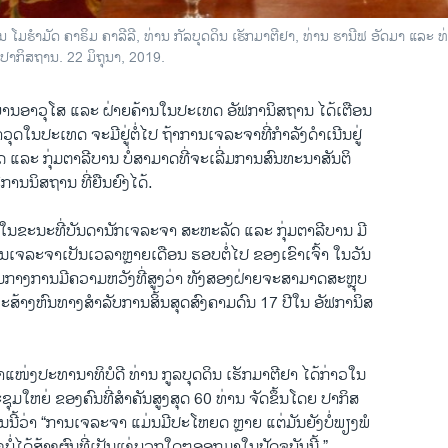
ມ​ຮຳ​ມັດ ຄາ​ຣິມ ຄາ​ລີ​ລີ, ທ່ານ ກັ​ລ​ບຸດ​ດິນ ເຮັກ​ມາ​ຕີ​ຢາ, ທ່ານ ຮານ​ີ​ຟ ອັດ​ມາ ແລະ ທ່ານ
 ປາ​ກິສ​ຖານ. 22 ມິ​ຖຸ​ນາ, 2019.
ະ​ບານ​ອາ​ວຸ​ໂສ ແລະ ຝ່າຍ​ຄ້ານ​ໃນ​ປະ​ເທດ ອັ​ຟ​ກາ​ນິ​ສ​ຖານ ໄດ້​ເຕືອນ​
ວຸດໃນປະເທດ ຈະມີຢູ່ຕໍ່ໄປ ຖ້າການເຈລະຈາທີ່ກຳລັງດຳເນີນຢູ່
 ແລະ ກຸ່ມຕາລີບານ ບໍ່ສາມາດທີ່ຈະເລີ່ມການສົນທະນາສັນຕິ
ານນິສຖານ ທີ່ຍືນຍົງໄດ້.
ນ​ໃນ​ຂະ​ນະ​ທີ່​ບັນ​ດາ​ນັກ​ເຈ​ລະ​ຈາ ສະ​ຫະ​ລັດ ແລະ ກຸ່ມ​ຕາ​ລີ​ບານ ມີ​
ານເຈລະຈາເປັນເວລາຫຼາຍເດືອນ ຮອບຕໍ່ໄປ ຂອງເຂົາເຈົ້າ ໃນວັນ
ທ່າມກາງການມີຄວາມຫວັງທີ່ສູງວ່າ ທັງສອງຝ່າຍຈະສາມາດສະຫຼຸບ
ຈະສ້າງຫົນທາງສຳລັບການສິ້ນສຸດສົງຄາມດົນ 17 ປີໃນ ອັຟການິສ
​ຕຳ​ແໜ່ງ​ປະ​ທາ​ນາ​ທິ​ບໍ​ດີ ທ່ານ ​ກູ​ລ​ບຸດ​ດິນ ເຮັກ​ມາ​ຕີ​ຢາ ໄດ້​ກ່າວ​ໃນ
ຸມໃຫຍ່ ຂອງຄົນທີ່ສຳຄັນສູງສຸດ 60 ທ່ານ ຈັດຂຶ້ນໂດຍ ປາກິສ
ນີ້ວ່າ “ການເຈລະຈາ ແມ່ນມີປະໂຫຍດ ຫຼາຍ ແຕ່ມັນຍັງບໍ່ພຽງພໍ
ັງບໍ່ໄດ້ສ້າງຜົນທີ່ເປັນແງ່ບວກໃດໆອອກມາໃນປັດຈຸບັນນີ້.”