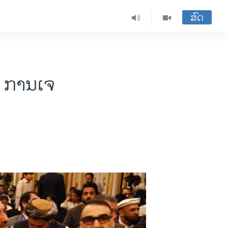
ສົດ
ບ ການ​ເຈ​