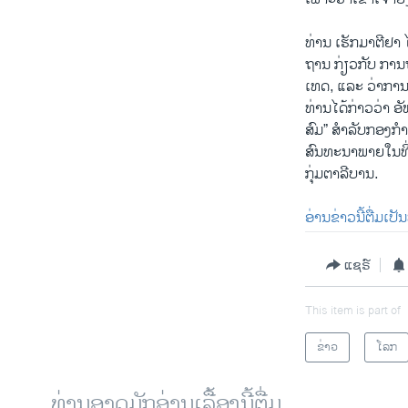
ທ່ານ ເຮັກ​ມາ​ຕີ​ຢາ ໄ
ຖານ ກ່ຽວກັບ ກ
ເທດ, ແລະ ວ່າການ
ທ່ານໄດ້ກ່າວວ່າ 
ສົມ” ສຳລັບກອງກ
ສົນທະນາພາຍໃນທີ
ກຸ່ມຕາລີບານ.
ອ່ານ​ຂ່າວນີ້​ຕື່ມ​ເປັ
ແຊຣ໌
This item is part of
ຂ່າວ
ໂລກ
ທ່ານອາດມັກອ່ານເລື້ອງນີ້ຕື່ມ