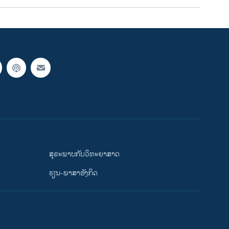
ສຸຂະພາບກັບວິທະຍາສາດ
ຮຽນ-ພາສາອັງກິດ