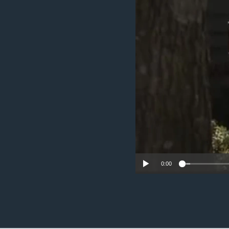
ວິທະຍາສາດ-ເທັກໂນໂລຈີ
ທຸລະກິດ
ພາສາອັງກິດ
ວີດີໂອ
ສຽງ
ລາຍການກະຈາຍສຽງ
ລາຍງານ
0:00