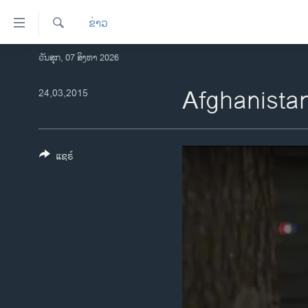
ລິ້ງ
ຂ່າວ
ສຳຫລັບ
ເຂົ້າ
ຄົ້ນຫາ
ວັນສຸກ, 07 ສິງຫາ 2026
ໂຮມເພຈ
ຫາ
ລາວ
Afghanistan
24,03,2015
ຂ້າມ
ຂ້າມ
ອາເມຣິກາ
ຂ້າມ
ການເລືອກຕັ້ງ ປະທານາທີບໍດີ ສະຫະລັດ
ໄປ
2024
ແຊຣ໌
ຫາ
ຂ່າວ​ຈີນ
ຊອກ
ຄົ້ນ
ໂລກ
ເອເຊຍ
ອິດສະຫຼະພາບດ້ານການຂ່າວ
ຊີວິດຊາວລາວ
ຊຸມຊົນຊາວລາວ