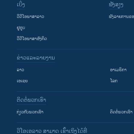
ເບິ່ງ
ຟັງສຽງ
ວີດີໂອພາສາລາວ
ຟັງລາຍການຂອງ
ຢູທູບ
ວີດີໂອພາສາອັງກິດ
ຂ່າວແລະລາຍງານ
ລາວ
ອາເມຣິກາ
ເອເຊຍ
ໂລກ
ຕິດຕໍ່ພວກເຮົາ
ກ່ຽວກັບພວກເຮົາ
ຕິດຕໍ່ພວກເຮົາ
ວີໂອເອລາວ ສາມາດ ເຂົ້າເຖິງໄດ້ທີ່