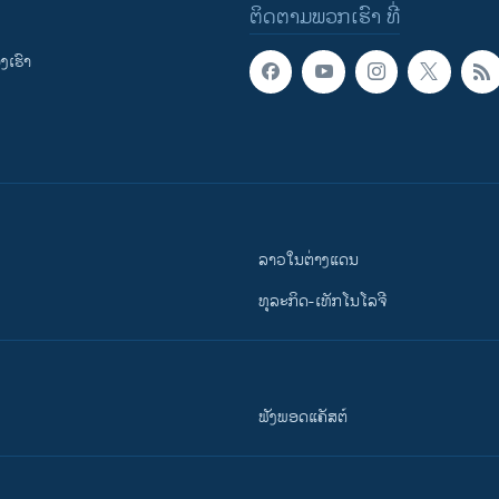
ຕິດຕາມພວກເຮົາ ທີ່
ເຮົາ
ລາວໃນຕ່າງແດນ
ທຸລະກິດ-ເທັກໂນໂລຈີ
ຟັງພອດແຄັສຕ໌