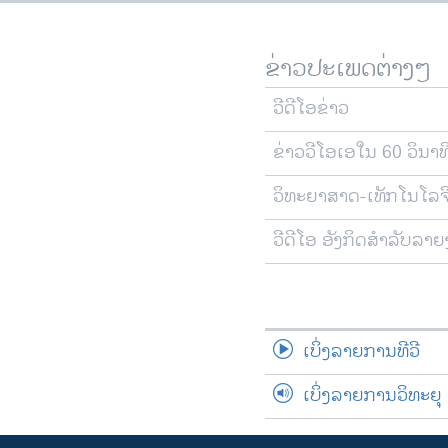
ຂ່າວປະເພດຕ່າງໆ
ວີດີໂອຂ່າວ
ຂ່າວວີໂອເອໃນ 60 ວິນາທ
ວິທະຍາສາດ-ເທັກໂນໂລຈ
ວີດີໂອ ອັງກິດສຳລັບລາ
ເບິ່ງລາຍການທີວີ
ເບິ່ງລາຍການວິທະຍຸ