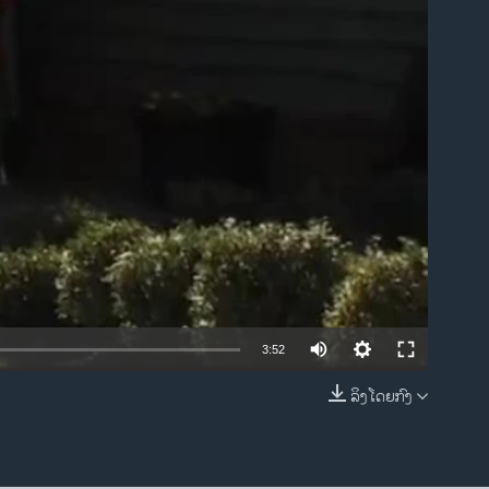
ble
3:52
ລິງໂດຍກົງ
EMBED