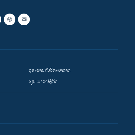
ສຸຂະພາບກັບວິທະຍາສາດ
ຮຽນ-ພາສາອັງກິດ