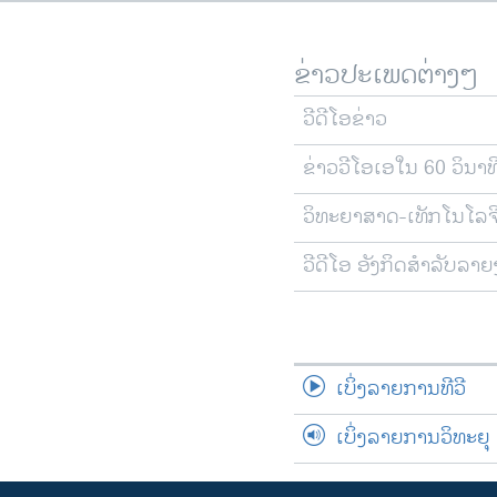
ຂ່າວປະເພດຕ່າງໆ
ວີດີໂອຂ່າວ
ຂ່າວວີໂອເອໃນ 60 ວິນາທ
ວິທະຍາສາດ-ເທັກໂນໂລຈ
ວີດີໂອ ອັງກິດສຳລັບລາ
ເບິ່ງລາຍການທີວີ
ເບິ່ງລາຍການວິທະຍຸ