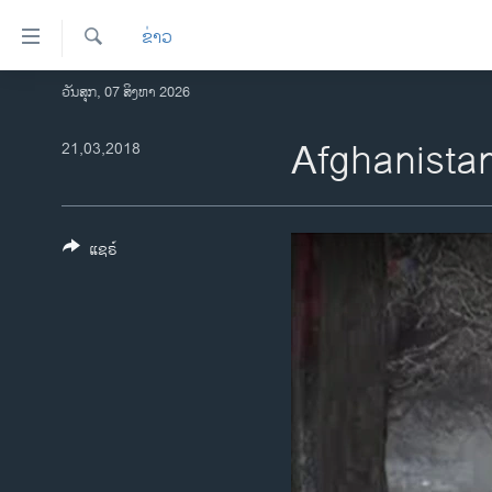
ລິ້ງ
ຂ່າວ
ສຳຫລັບ
ເຂົ້າ
ຄົ້ນຫາ
ວັນສຸກ, 07 ສິງຫາ 2026
ໂຮມເພຈ
ຫາ
ລາວ
Afghanista
21,03,2018
ຂ້າມ
ຂ້າມ
ອາເມຣິກາ
ຂ້າມ
ການເລືອກຕັ້ງ ປະທານາທີບໍດີ ສະຫະລັດ
ໄປ
2024
ແຊຣ໌
ຫາ
ຂ່າວ​ຈີນ
ຊອກ
ຄົ້ນ
ໂລກ
ເອເຊຍ
ອິດສະຫຼະພາບດ້ານການຂ່າວ
ຊີວິດຊາວລາວ
ຊຸມຊົນຊາວລາວ