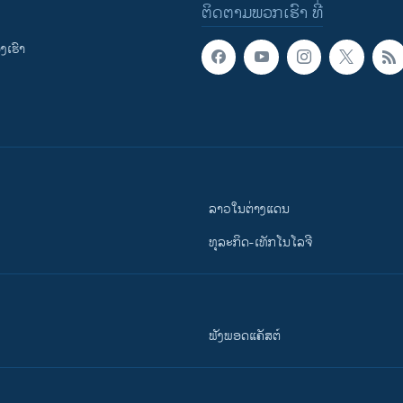
ຕິດຕາມພວກເຮົາ ທີ່
ເຮົາ
ລາວໃນຕ່າງແດນ
ທຸລະກິດ-ເທັກໂນໂລຈີ
ຟັງພອດແຄັສຕ໌