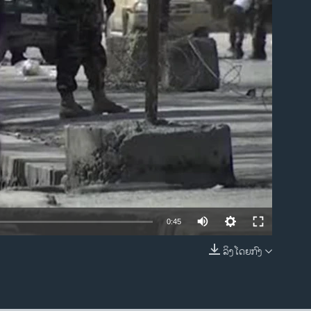
ble
0:45
ລິງໂດຍກົງ
EMBED