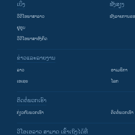
ເບິ່ງ
ຟັງສຽງ
ວີດີໂອພາສາລາວ
ຟັງລາຍການຂອງ
ຢູທູບ
ວີດີໂອພາສາອັງກິດ
ຂ່າວແລະລາຍງານ
ລາວ
ອາເມຣິກາ
ເອເຊຍ
ໂລກ
ຕິດຕໍ່ພວກເຮົາ
ກ່ຽວກັບພວກເຮົາ
ຕິດຕໍ່ພວກເຮົາ
ວີໂອເອລາວ ສາມາດ ເຂົ້າເຖິງໄດ້ທີ່