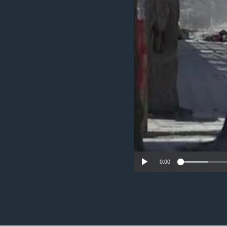
ວິທະຍາສາດ-ເທັກໂນໂລຈີ
ທຸລະກິດ
ພາສາອັງກິດ
ວີດີໂອ
ສຽງ
ລາຍການກະຈາຍສຽງ
ລາຍງານ
0:00