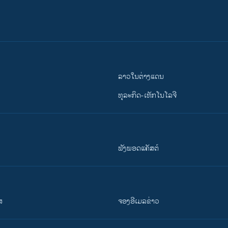
ລາວໃນຕ່າງແດນ
ທຸລະກິດ-ເທັກໂນໂລຈີ
ຟັງພອດແຄັສຕ໌
ສ
ຈອງອີເມລຂ່າວ