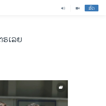
ສົດ
ສເຕຣເລຍ