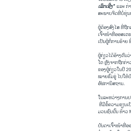
ເລິກ​ເຊີ່ງ”
​ ແລະ ກ່າ
ສະພາບ​ຈິດ​ທີ່​ບໍ່​ທ
ຜູ້​ຕ້ອງ​ສົງ​ໄສ ທີ່
ເຈົ້າໜ້າ​ທີ່​ອອສ​ເຕຣ​
ເປັນຜູ້​ກໍ່​ການ​ຮ້າຍ ທ
ຜູ້ກ່ຽວ​ໄດ້​ອ້າງ​ຕົ
ໂຕ ຫຼັງຈາກຖືກ​ກ່າວ
ຂອງ​ຜູ້ກ່ຽວໃນປີ 2
ໝາຍຂົ່ມຂູ່ ໄປໃຫ້
ອັຟກາ​ນິສຖານ.
​ໃນ​ລະຫວ່າງ​ການປະເ
​ ທີ່​ມີ​ຂໍ້ຄວາມ​ຂຽ
ມວນຊົນນັ້ນ ທ້າວ 
ບັນດາ​ເຈົ້າໜ້າ​ທີ່​ອ