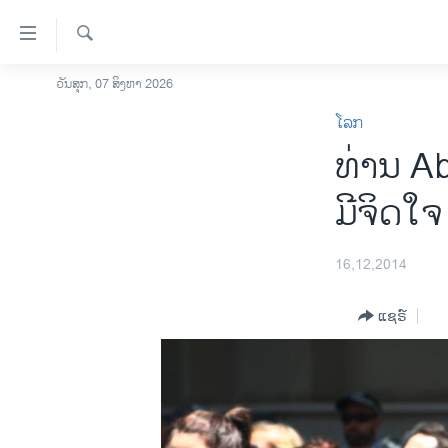
ລິ້ງ
ສຳຫລັບ
ເຂົ້າ
ຄົ້ນຫາ
ວັນສຸກ, 07 ສິງຫາ 2026
ໂຮມເພຈ
ຫາ
ໂລກ
ລາວ
ຂ້າມ
ທ່ານ Ab
ຂ້າມ
ອາເມຣິກາ
ຂ້າມ
ການເລືອກຕັ້ງ ປະທານາທີບໍດີ ສະຫະລັດ
ມີຈິດໃຈ
ໄປ
2024
ຫາ
ຂ່າວ​ຈີນ
ຊອກ
16,12,2014
ຄົ້ນ
ໂລກ
ແຊຣ໌
ເອເຊຍ
ອິດສະຫຼະພາບດ້ານການຂ່າວ
ຊີວິດຊາວລາວ
ຊຸມຊົນຊາວລາວ