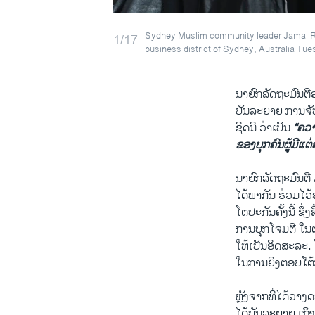
Sydney Muslim community leader Jamal Rifi
1/17
business district of Sydney, Australia Tue
ນາຍົກລັດຖະມົນຕີອ
​ບັນ​ລະ​ຍາຍ ການ​ຈັ
ຊິດ​ນີ ວ່າ​ເປັນ
“ຄວາ
ຂອງບຸກຄົນຜູ້​ມີ​ແ
ນາຍົກລັດຖະມົນຕີ A
ໄດ້​ພາກັນ ຮ່ວມ​ໄວ້
​ໂຕ​ປະກັນ​ຄັ້ງນີ້ ຊຶ
ການ​ບຸກໂຈມຕີ ​ໃນ​ຕອ
​ໃຫ້​ເປັນ​ອິດ​ສະລະ.
​ໃນ​ການ​ຍິງ​ຕອບ​ໂຕ້
ຫຼັງຈາກ​ທີ່​ໄດ້​ວາ
ໄດ້​ບັນ​ລະ​ຍາຍ ​ເຖິງຜ