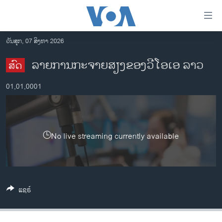
ລິ້ງ
ສຳຫລັບ
ເຂົ້າ
ວັນສຸກ, 07 ສິງຫາ 2026
ຫາ
ໂຮມເພຈ
ລາຍການກະຈາຍສຽງຂອງວີໂອເອ ລາວ
ສົດ
ຂ້າມ
ລາວ
ຂ້າມ
01,01,0001
ອາເມຣິກາ
ຂ້າມ
ໄປ
ການເລືອກຕັ້ງ ປະທານາທີບໍດີ ສະຫະລັດ 2024
ຫາ
ຂ່າວ​ຈີນ
ຊອກ
No live streaming currently available
ຄົ້ນ
ໂລກ
ເອເຊຍ
ອິດສະຫຼະພາບດ້ານການຂ່າວ
ແຊຣ໌
ຊີວິດຊາວລາວ
ຊຸມຊົນຊາວລາວ