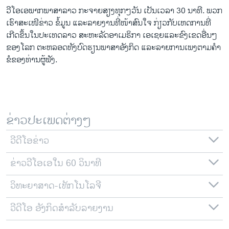
ວິທະຍາສາດ-ເທັກໂນໂລຈີ
ວີ​ໂອ​ເອພາກ​ພາສາ​ລາວ​ ກະຈາຍສຽງ​ທຸກໆ​ວັນ ​ເປັນ​ເວລາ 30 ນາທີ. ພວກ​
ເຮົາ​ສະ​ເໜີຂ່າວ ຂໍ້​ມູນ ​ແລະ​ລາຍ​ງານ​ທີ່​ໜ້າ​ສົນ​ໃຈ ກ່ຽວກັບເຫດການທີ່​
ທຸລະກິດ
ເກີດ​ຂຶ້ນ​ໃນ​ປະ​ເທດ​ລາວ ສະຫະລັດ​ອ​າ​ເມ​ຣິ​ກາ ​ເອ​ເຊຍ​ແລະ​ຂົງເຂດ​ອື່ນໆ​
ພາສາອັງກິດ
ຂອງ​ໂລກ ຕະຫລອດ​ທັງ​ບົດຮຽນ​ພາສາ​ອັງກິດ ​ແລະ​ລາຍການ​ເພງ​ຕາມ​ຄຳ​
ຂໍ​ຂອງ​ທ່ານ​ຜູ້​ຟັງ.
ວີດີໂອ
ສຽງ
ລາຍການກະຈາຍສຽງ
ຕິດຕາມພວກເຮົາ ທີ່
ຂ່າວປະເພດຕ່າງໆ
ລາຍງານ
ວີດີໂອຂ່າວ
ພາສາຕ່າງໆ
ຂ່າວວີໂອເອໃນ 60 ວິນາທີ
ວິທະຍາສາດ-ເທັກໂນໂລຈີ
ວີດີໂອ ອັງກິດສຳລັບລາຍງານ