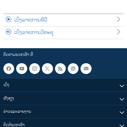
ເບິ່ງລາຍການທີວີ
ເບິ່ງລາຍການວິທະຍຸ
ຕິດຕາມພວກເຮົາ ທີ່
ເບິ່ງ
ຟັງສຽງ
ຂ່າວແລະລາຍງານ
ຕິດຕໍ່ພວກເຮົາ