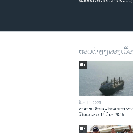
ຟ​ີ​ລິບ​ປິ​ນ ປະ​ຕິ​ເສດ​ການ​ຊ່ວຍ​
ຕອນຕ່າງໆຂອງເລື້ອ
ມີນາ 14, 2025
ລາຍການ ວິທະຍຸ-ໂທລະພາບ ຂອ
ວີໂອເອ ລາວ 14 ມີນາ 2025