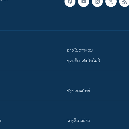
ລາວໃນຕ່າງແດນ
ທຸລະກິດ-ເທັກໂນໂລຈີ
ຟັງພອດແຄັສຕ໌
ສ
ຈອງອີເມລຂ່າວ