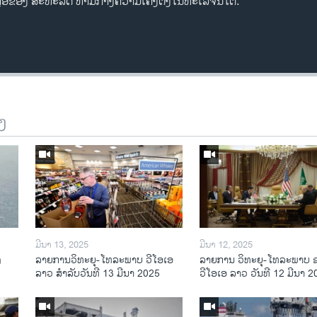
ເຫຼືອ​ຂອງ ສະ​ຫະ​ລັດ ທ່າມ​ກາງ​ຄວາມ​ເຄັ່ງ​ຕຶງ​ໃນ​ທະ​ເລ​ຈີນ​ໃຕ້.
ງ
ມີນາ 13, 2025
ມີນາ 12, 2025
ງ
ລາຍການວິ​ທະ​ຍຸ-ໂທ​ລະ​ພາບ ວີໂອເອ
ລາຍການ ວິທະຍຸ-ໂທລະພາບ 
ລາວ ສຳ​ລັບ​ວັນ​ທີ 13 ມີ​ນາ 2025
ວີໂອເອ ລາວ ວັນທີ 12 ມີນາ 2