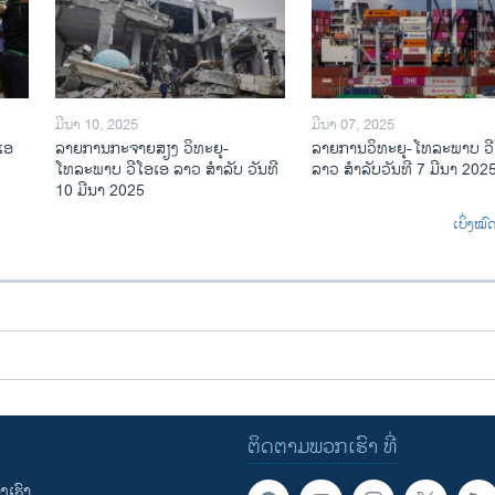
ມີນາ 10, 2025
ມີນາ 07, 2025
ເອ
ລາຍການກະຈາຍສຽງ ວິທະຍຸ-
ລາຍການ​ວິ​ທະ​ຍ​ຸ-ໂທ​ລະ​ພາບ ວ
ໂທລະພາບ ວີໂອເອ ລາວ ສຳລັບ ວັນທີ
ລາວ ສຳ​ລັບ​ວັນ​ທີ 7 ມີ​ນາ 202
10 ມີນາ 2025
ເບິ່ງໝ
ຕິດຕາມພວກເຮົາ ທີ່
ເຮົາ