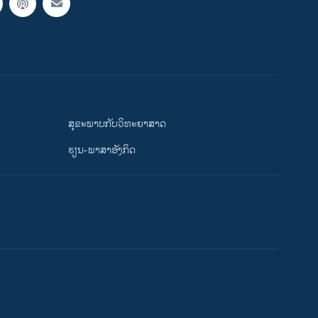
ສຸຂະພາບກັບວິທະຍາສາດ
ຮຽນ-ພາສາອັງກິດ