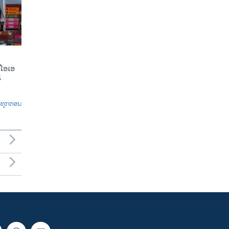
ີໂອເອ
5
ົດທຸກຕອນ