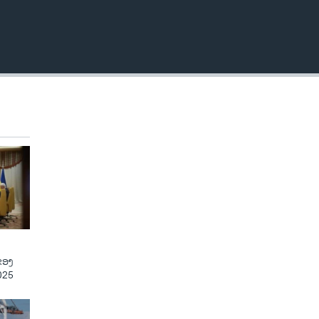
ຂອງ
025