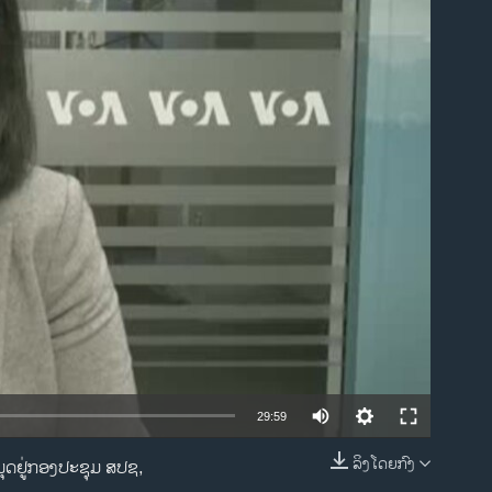
ble
29:59
ລິງໂດຍກົງ
ະ​ນຸດ​ຢູ່ກອງ​ປະ​ຊຸມ ສ​ປ​ຊ,
EMBED