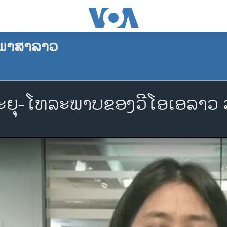
ພາສາລາວ
ຍຸ-ໂທລະພາບຂອງວີໂອເອລາວ ວັ