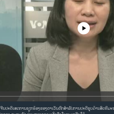
No media source currently availa
ີ້​ມີ: ຈີນ​ປະ​ຕິ​ເສດ​ກາ​ນ​ຮຽກ​ຮ້ອງ​ຂອງ​ຕາ​ເວັນ​ຕົກ​ສຳ​ລັບ​ການ​ປະ​ຕິ​ຮູບ​ດ້ານ​ສິດ​ທິ​ມ