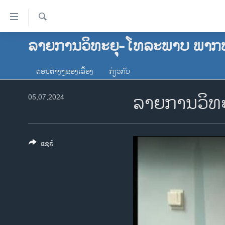
ລິ້ງ
ສຳຫລັບ
ເຂົ້າ
ຄົ້ນຫາ
ລາຍການວິທະຍຸ-ໂທລະພາບ ພາກ
ໂຮມເພຈ
ຫາ
ລາວ
ຂ້າມ
ຕອນຕ່າງໆຂອງເລື້ອງ
ກ່ຽວກັບ
ຂ້າມ
ອາເມຣິກາ
ຂ້າມ
ລາຍການວິທະ
05,07,2024
ການເລືອກຕັ້ງ ປະທານາທີບໍດີ ສະຫະລັດ
ໄປ
2024
ຫາ
ຂ່າວ​ຈີນ
ຊອກ
ຄົ້ນ
ແຊຣ໌
ໂລກ
ເອເຊຍ
ອິດສະຫຼະພາບດ້ານການຂ່າວ
ຊີວິດຊາວລາວ
ຊຸມຊົນຊາວລາວ