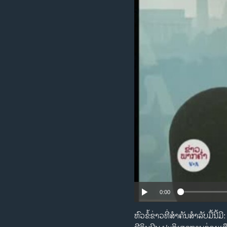
ວິທະຍາສາດ-ເທັກໂນໂລຈີ
ທຸລະກິດ
ພາສາອັງກິດ
ວີດີໂອ
ສຽງ
ລາຍການກະຈາຍສຽງ
ລາຍງານ
0:00
ຫົວ​ຂໍ້​ຂ່າວ​ທີ່​ສຳ​ຄັນ​ສຳ​ລັບ​ມື້ນ