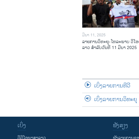
ມີນາ 11, 2025
ລາຍການວິ​ທະ​ຍຸ-ໂທ​ລະ​ພາບ ວີໂອ
ລາວ ສຳ​ລັບ​ວັນ​ທີ 11 ມີ​ນາ 2025
ເບິ່ງລາຍການທີວີ
ເບິ່ງລາຍການວິທະຍຸ
ເບິ່ງ
ຟັງສຽງ
ວີດີໂອພາສາລາວ
ຟັງລາຍການຂອງ