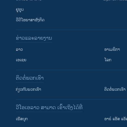
ຢູທູບ
ວີດີໂອພາສາອັງກິດ
ຂ່າວແລະລາຍງານ
ລາວ
ອາເມຣິກາ
ເອເຊຍ
ໂລກ
ຕິດຕໍ່ພວກເຮົາ
ກ່ຽວກັບພວກເຮົາ
ຕິດຕໍ່ພວກເຮົາ
ວີໂອເອລາວ ສາມາດ ເຂົ້າເຖິງໄດ້ທີ່
ເຟັສບຸກ
ອາຣ໌ ແອັສ ແອັ