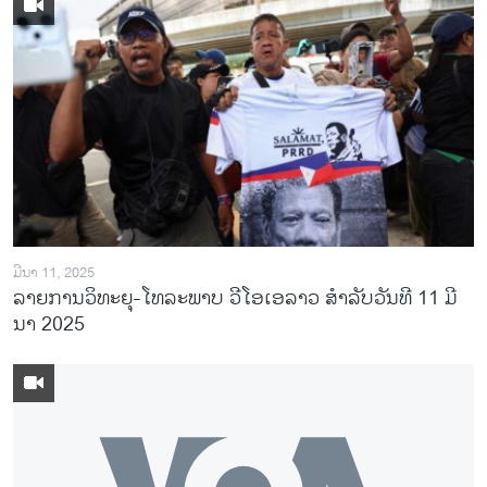
ມີນາ 11, 2025
ລາຍການວິ​ທະ​ຍຸ-ໂທ​ລະ​ພາບ ວີໂອເອລາວ ສຳ​ລັບ​ວັນ​ທີ 11 ມີ​
ນາ 2025