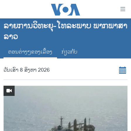
ລິ້ງ
ສຳຫລັບ
ເຂົ້າ
ລາຍການວິທະຍຸ-ໂທລະພາບ ພາກພາສາ
ຫາ
ໂຮມເພຈ
ລາວ
ຂ້າມ
ລາວ
ຂ້າມ
ອາເມຣິກາ
ຕອນຕ່າງໆຂອງເລື້ອງ
ກ່ຽວກັບ
ຂ້າມ
ໄປ
ການເລືອກຕັ້ງ ປະທານາທີບໍດີ ສະຫະລັດ 2024
ຫາ
ວັນເສົາ 8 ສິງຫາ 2026
ຂ່າວ​ຈີນ
ຊອກ
ຄົ້ນ
ໂລກ
ເອເຊຍ
ອິດສະຫຼະພາບດ້ານການຂ່າວ
ຊີວິດຊາວລາວ
ຊຸມຊົນຊາວລາວ