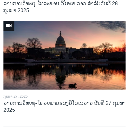
ລາຍການວິ​ທະ​ຍຸ-ໂທ​ລະ​ພາບ ວີໂອເອ ລາວ ສຳ​ລັບ​ວັນ​ທີ 28
ກຸມ​ພາ 2025
ກຸມພາ 27, 2025
ລາຍການວິທະຍຸ-ໂທລະພາບຂອງວີໂອເອລາວ ວັນທີ 27 ກຸມພາ
2025