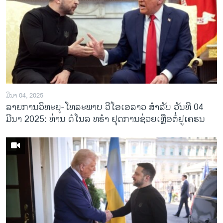
ມີນາ 04, 2025
ລາຍການວິທະຍຸ-ໂທລະພາບ ວີໂອເອລາວ ສຳລັບ ວັນທີ 04
ມີນາ 2025: ທ່ານ ດໍໂນລ ທຣໍາ ຢຸດການຊ່ວຍເຫຼືອຕໍ່ຢູເຄຣນ