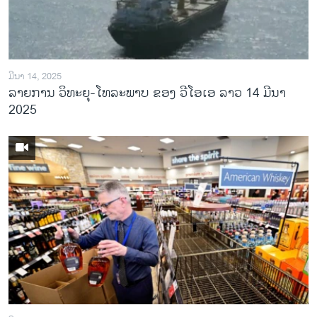
ວິທະຍາສາດ-ເທັກໂນໂລຈີ
ທຸລະກິດ
ພາສາອັງກິດ
ມີນາ 14, 2025
ວີດີໂອ
ລາຍການ ວິທະຍຸ-ໂທລະພາບ ຂອງ ວີໂອເອ ລາວ 14 ມີນາ
2025
ສຽງ
ລາຍການກະຈາຍສຽງ
ຕິດຕາມພວກເຮົາ ທີ່
ລາຍງານ
ພາສາຕ່າງໆ