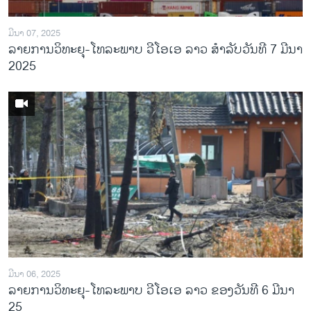
ມີນາ 07, 2025
ລາຍການ​ວິ​ທະ​ຍ​ຸ-ໂທ​ລະ​ພາບ ວີໂອເອ ລາວ ສຳ​ລັບ​ວັນ​ທີ 7 ມີ​ນາ
2025
ມີນາ 06, 2025
ລາຍການວິທະຍຸ-ໂທລະພາບ ວີໂອເອ ລາວ ຂອງວັນທີ 6 ມີນາ
25