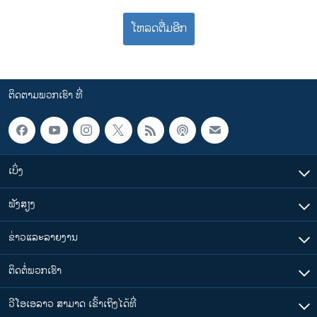
ໂຫລດຕື່ມອີກ
ຕິດຕາມພວກເຮົາ ທີ່
ເບິ່ງ
ຟັງສຽງ
ຂ່າວແລະລາຍງານ
ຕິດຕໍ່ພວກເຮົາ
ວີໂອເອລາວ ສາມາດ ເຂົ້າເຖິງໄດ້ທີ່