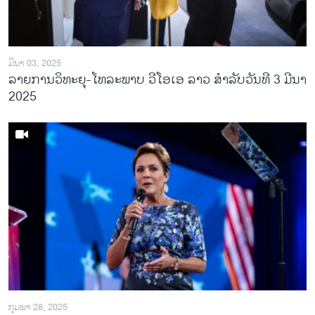
ມີນາ 03, 2025
ລາຍການວິ​ທະ​ຍຸ-ໂທ​ລະ​ພາບ ວີໂອເອ ລາວ ສຳ​ລັບ​ວັນ​ທີ 3 ມີ​ນາ
2025
ກຸມພາ 28, 2025