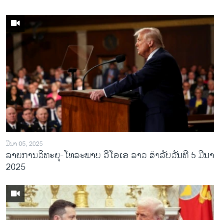
ມີນາ 05, 2025
ລາຍການວິ​ທະ​ຍຸ​-ໂທ​ລະ​ພາບ ວີໂອເອ ລາວ ສຳ​ລັບ​ວັນ​ທີ 5 ມີ​ນາ
2025