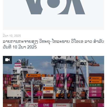
ມີນາ 10, 2025
ລາຍການກະຈາຍສຽງ ວິທະຍຸ-ໂທລະພາບ ວີໂອເອ ລາວ ສຳລັບ
ວັນທີ 10 ມີນາ 2025