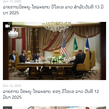
ມີນາ 13, 2025
ລາຍການວິ​ທະ​ຍຸ-ໂທ​ລະ​ພາບ ວີໂອເອ ລາວ ສຳ​ລັບ​ວັນ​ທີ 13 ມີ​
ນາ 2025
ມີນາ 12, 2025
ລາຍການ ວິທະຍຸ-ໂທລະພາບ ຂອງ ວີໂອເອ ລາວ ວັນທີ 12
ມີນາ 2025