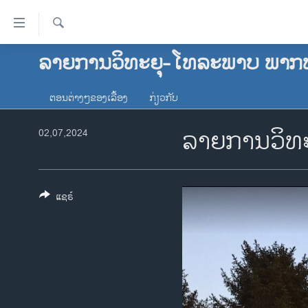
ລິ້ງ
ສຳຫລັບ
ເຂົ້າ
ຄົ້ນຫາ
ລາຍການວິທະຍຸ-ໂທລະພາບ ພາກ
ໂຮມເພຈ
ຫາ
ລາວ
ຂ້າມ
ຕອນຕ່າງໆຂອງເລື້ອງ
ກ່ຽວກັບ
ຂ້າມ
ອາເມຣິກາ
ຂ້າມ
ລາຍການວິທະ
02,07,2024
ການເລືອກຕັ້ງ ປະທານາທີບໍດີ ສະຫະລັດ
ໄປ
2024
ຫາ
ຂ່າວ​ຈີນ
ຊອກ
ຄົ້ນ
ແຊຣ໌
ໂລກ
ເອເຊຍ
ອິດສະຫຼະພາບດ້ານການຂ່າວ
ຊີວິດຊາວລາວ
ຊຸມຊົນຊາວລາວ