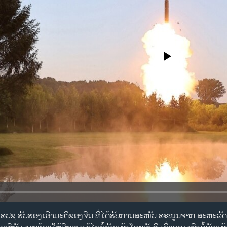
No media source currently availa
ັບ​ມື້ນີ້​ມີ: ສ​ປ​ຊ ຮັບຮອງເອົາມະຕິຂອງຈີນ ທີ່ໄດ້ຮັບການສະໜັບ ສະໜູນຈາກ ສະຫ