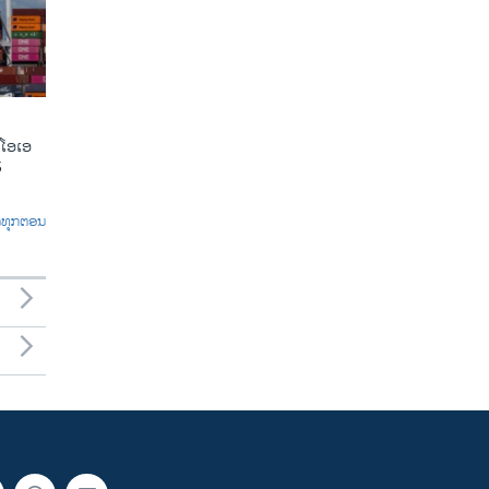
ີໂອເອ
5
ົດທຸກຕອນ