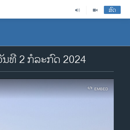
ສົດ
ີ 2 ກໍ​ລະ​ກົດ 2024
EMBED