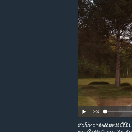
ວິທະຍາສາດ-ເທັກໂນໂລຈີ
ທຸລະກິດ
ພາສາອັງກິດ
ວີດີໂອ
ສຽງ
ລາຍການກະຈາຍສຽງ
ລາຍງານ
0:00
ຫົວ​ຂໍ້​ຂ່າວ​ທີ່​ສຳ​ຄັນ​ສຳ​ລ