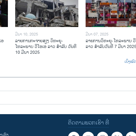
ມີນາ 10, 2025
ມີນາ 07, 2025
ເອ
ລາຍການກະຈາຍສຽງ ວິທະຍຸ-
ລາຍການ​ວິ​ທະ​ຍ​ຸ-ໂທ​ລະ​ພາບ ວ
ໂທລະພາບ ວີໂອເອ ລາວ ສຳລັບ ວັນທີ
ລາວ ສຳ​ລັບ​ວັນ​ທີ 7 ມີ​ນາ 202
10 ມີນາ 2025
ເບິ່ງໝ
ຕິດຕາມພວກເຮົາ ທີ່
ເຮົາ