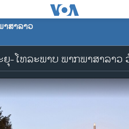
ພາສາລາວ
ຍຸ-ໂທລະພາບ ພາກພາສາລາວ ວັນທ