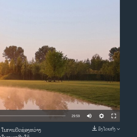
ble
29:59
ລິງໂດຍກົງ
ະລັດ ໃນການປິດຊ່ອງຫວ່າງ
EMBED