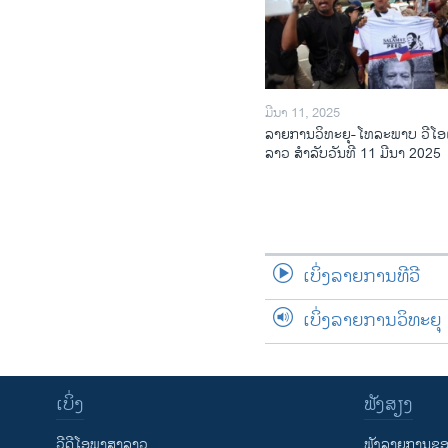
ມີນາ 11, 2025
ລາຍການວິ​ທະ​ຍຸ-ໂທ​ລະ​ພາບ ວີໂອ
ລາວ ສຳ​ລັບ​ວັນ​ທີ 11 ມີ​ນາ 2025
ເບິ່ງລາຍການທີວີ
ເບິ່ງລາຍການວິທະຍຸ
ເບິ່ງ
ຟັງສຽງ
ວີດີໂອພາສາລາວ
ຟັງລາຍການຂອງ