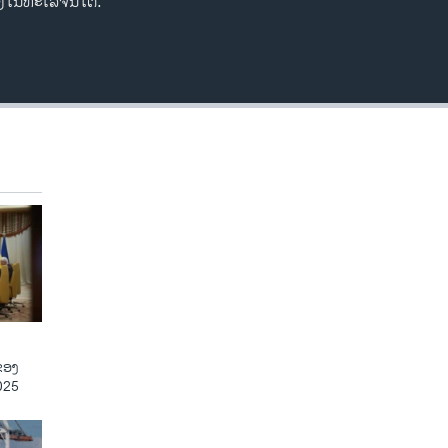
ຍ້ງໃນທະເລຈີນໃຕ້.
ຂອງ
025