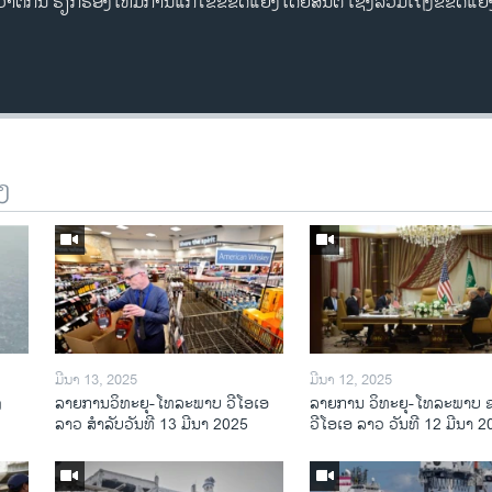
ວາຕິກັນ ຮຽກຮ້ອງໃຫ້ມີການແກ້ໄຂຂໍ້ຂັດແຍ້ງໂດຍສັນຕິ ເຊິ່ງລວມເຖິງຂໍ້ຂັດແ
ງ
ມີນາ 13, 2025
ມີນາ 12, 2025
ງ
ລາຍການວິ​ທະ​ຍຸ-ໂທ​ລະ​ພາບ ວີໂອເອ
ລາຍການ ວິທະຍຸ-ໂທລະພາບ 
ລາວ ສຳ​ລັບ​ວັນ​ທີ 13 ມີ​ນາ 2025
ວີໂອເອ ລາວ ວັນທີ 12 ມີນາ 2