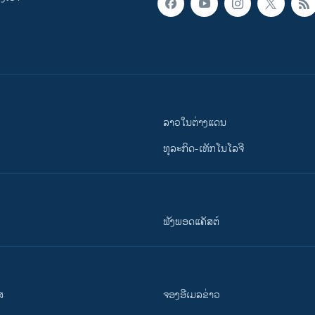
ລາວໃນຕ່າງແດນ
ທຸລະກິດ-ເທັກໂນໂລຈີ
ຟັງພອດແຄັສຕ໌
ສ
ຈອງອີເມລຂ່າວ