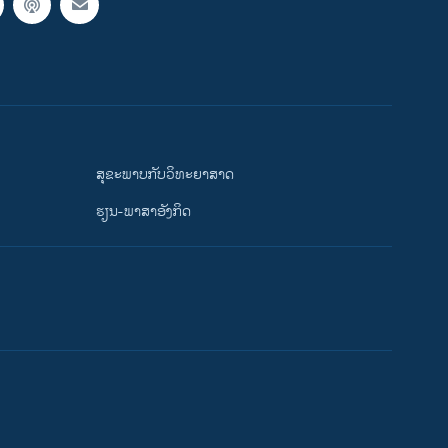
ສຸຂະພາບກັບວິທະຍາສາດ
ຮຽນ-ພາສາອັງກິດ