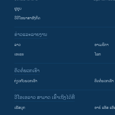
ຢູທູບ
ວີດີໂອພາສາອັງກິດ
ຂ່າວແລະລາຍງານ
ລາວ
ອາເມຣິກາ
ເອເຊຍ
ໂລກ
ຕິດຕໍ່ພວກເຮົາ
ກ່ຽວກັບພວກເຮົາ
ຕິດຕໍ່ພວກເຮົາ
ວີໂອເອລາວ ສາມາດ ເຂົ້າເຖິງໄດ້ທີ່
ເຟັສບຸກ
ອາຣ໌ ແອັສ ແອັ