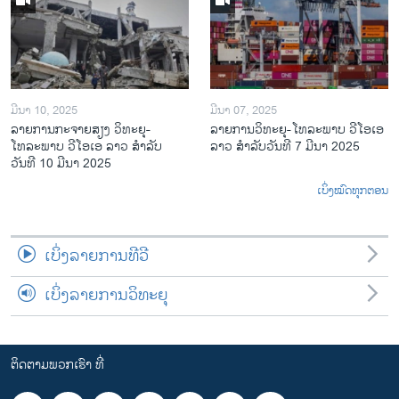
ມີນາ 10, 2025
ມີນາ 07, 2025
ລາຍການກະຈາຍສຽງ ວິທະຍຸ-
ລາຍການ​ວິ​ທະ​ຍ​ຸ-ໂທ​ລະ​ພາບ ວີໂອເອ
ໂທລະພາບ ວີໂອເອ ລາວ ສຳລັບ
ລາວ ສຳ​ລັບ​ວັນ​ທີ 7 ມີ​ນາ 2025
ວັນທີ 10 ມີນາ 2025
ເບິ່ງໝົດທຸກຕອນ
ເບິ່ງລາຍການທີວີ
ເບິ່ງລາຍການວິທະຍຸ
ຕິດຕາມພວກເຮົາ ທີ່