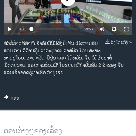
ວິທະຍາສາດ-ເທັກໂນໂລຈີ
ທຸລະກິດ
ພາສາອັງກິດ
0:00
29:58
ວີດີໂອ
ລິງໂດຍກົງ
ຫົວຂໍ້ຂ່າວທີ່ສຳຄັນສຳລັບມື້ນີ້ມີດັ່ງນີ້: ຈີນ ເປີດ​ການ​ສືບ​
ສຽງ
ສວນ ການ​ຕໍ່​ຕ້ານ​​ທຸ້ມ​ເທຕະຫຼາດ​ພ​ລາ​ສ​ຕິກ ໂດຍ ສະ​ຫະ​
ພາບ​ຢູ​ໂຣບ, ສະ​ຫະ​ລັດ, ຍີ່​ປຸ່ນ ແລະ ໄຕ້​ຫວັນ, ຈີນ ໃຫ້ສັນຍາຕໍ່
ລາຍການກະຈາຍສຽງ
'ມິດຕະພາບ, ແລະການຮ່ວມມື' ໃນຂະນະທີ່ກໍາປັ່ນລົບ 2 ລໍາຂອງ ຈີນ
ຕິດຕາມພວກເຮົາ ທີ່
ລາຍງານ
ແລ່ນເຂົ້າຈອດຢູ່ທ່າເຮືອ ກໍາປູເຈຍ.
ພາສາຕ່າງໆ
ແຊຣ໌
ຕອນຕ່າງໆຂອງເລື້ອງ