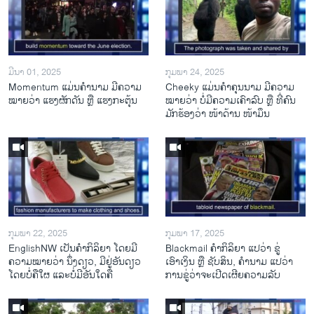
ມີນາ 01, 2025
ກຸມພາ 24, 2025
Momentum ແມ່ນຄໍານາມ ມີຄວາມ
Cheeky ແມ່ນຄໍາຄຸນນາມ ມີຄວາມ
ໝາຍວ່າ ແຮງຜັກດັນ ຫຼື ແຮງກະຕຸ້ນ
ໝາຍວ່າ ບໍ່ມີຄວາມເຄົາລົບ ຫຼື ທີ່ຄົນ
ມັກຮ້ອງວ່າ ໜ້າດ້ານ ໜ້າມຶນ
ກຸມພາ 22, 2025
ກຸມພາ 17, 2025
EnglishNW ເປັນຄໍາກິລິຍາ ໂດຍມີ
Blackmail ຄໍາກິລິຍາ ແປວ່າ ຂູ່
ຄວາມໝາຍວ່າ ນຶ່ງດຽວ, ມີຢູ່ອັນດຽວ
ເອົາເງິນ ຫຼື ຊັບສິນ, ຄໍານາມ ແປວ່າ
ໂດຍບໍ່ຄືໃຜ ແລະບໍ່ມີອັນໃດຄື
ການຂູ່ວ່າຈະເປີດເຜີຍຄວາມລັບ