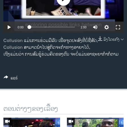
ວິທະຍາສາດ-ເທັກໂນໂລຈີ
ທຸລະກິດ
ພາສາອັງກິດ
0:00
1:00
ວີດີໂອ
ລິງໂດຍກົງ
Collusion ແມ່ນການຮ່ວມມືລັບ ເພື່ອຈຸດປະສົງທີ່ບໍ່ຊື່ສັດ,
ສຽງ
Collusion ສາມາດນໍາໄປສູ່ກິດຈະກໍາທາງອາຍາໄດ້,
ເຖິງແມ່ນວ່າ ການສົມຮູ້ຮ່ວມຄິດຂອງຕົນ ຈະບໍ່ແມ່ນອາຊະຍາກໍາກໍຕາມ
ລາຍການກະຈາຍສຽງ
ຕິດຕາມພວກເຮົາ ທີ່
ລາຍງານ
ແຊຣ໌
ພາສາຕ່າງໆ
ຕອນຕ່າງໆຂອງເລື້ອງ