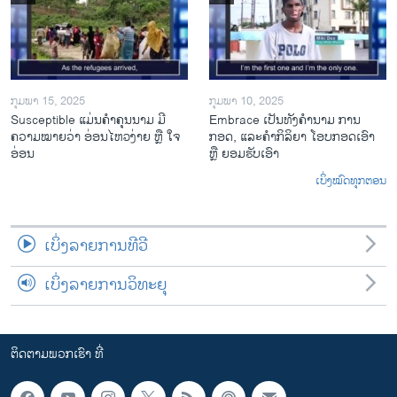
ກຸມພາ 15, 2025
ກຸມພາ 10, 2025
Susceptible ແມ່ນຄໍາຄຸນນາມ ມີ
Embrace ເປັນທັງຄໍານາມ ການ
ຄວາມໝາຍວ່າ ອ່ອນໄຫວງ່າຍ ຫຼື ໃຈ
ກອດ, ແລະຄໍາກິລິຍາ ໂອບກອດເອົາ
ອ່ອນ
ຫຼື ຍອມຮັບເອົາ
ເບິ່ງໝົດທຸກຕອນ
ເບິ່ງລາຍການທີວີ
ເບິ່ງລາຍການວິທະຍຸ
ຕິດຕາມພວກເຮົາ ທີ່