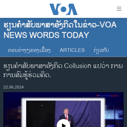
ລິ້ງ
ສຳຫລັບ
ເຂົ້າ
ຮຽນຄຳສັບພາສາອັງກິດໃນຂ່າວ-VOA
ຫາ
ໂຮມເພຈ
NEWS WORDS TODAY
ຂ້າມ
ລາວ
ຂ້າມ
ອາເມຣິກາ
ຕອນຕ່າງໆຂອງເລື້ອງ
ARTICLES
ກ່ຽວກັບ
ຂ້າມ
ໄປ
ການເລືອກຕັ້ງ ປະທານາທີບໍດີ ສະຫະລັດ 2024
ຮຽນຄໍາສັບພາສາອັງກິດ Collusion ແປວ່າ ການ
ຫາ
ຂ່າວ​ຈີນ
ຊອກ
ການສົມຮູ້ຮ່ວມຄິດ.
ຄົ້ນ
ໂລກ
22,06,2024
ເອເຊຍ
ອິດສະຫຼະພາບດ້ານການຂ່າວ
ຊີວິດຊາວລາວ
ຊຸມຊົນຊາວລາວ
No media source currently available