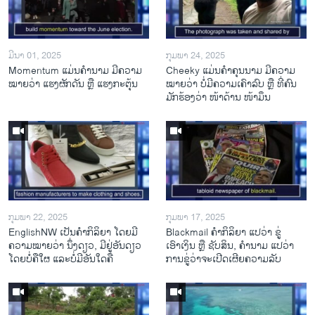
ມີນາ 01, 2025
ກຸມພາ 24, 2025
Momentum ແມ່ນຄໍານາມ ມີຄວາມ
Cheeky ແມ່ນຄໍາຄຸນນາມ ມີຄວາມ
ໝາຍວ່າ ແຮງຜັກດັນ ຫຼື ແຮງກະຕຸ້ນ
ໝາຍວ່າ ບໍ່ມີຄວາມເຄົາລົບ ຫຼື ທີ່ຄົນ
ມັກຮ້ອງວ່າ ໜ້າດ້ານ ໜ້າມຶນ
ກຸມພາ 22, 2025
ກຸມພາ 17, 2025
EnglishNW ເປັນຄໍາກິລິຍາ ໂດຍມີ
Blackmail ຄໍາກິລິຍາ ແປວ່າ ຂູ່
ຄວາມໝາຍວ່າ ນຶ່ງດຽວ, ມີຢູ່ອັນດຽວ
ເອົາເງິນ ຫຼື ຊັບສິນ, ຄໍານາມ ແປວ່າ
ໂດຍບໍ່ຄືໃຜ ແລະບໍ່ມີອັນໃດຄື
ການຂູ່ວ່າຈະເປີດເຜີຍຄວາມລັບ