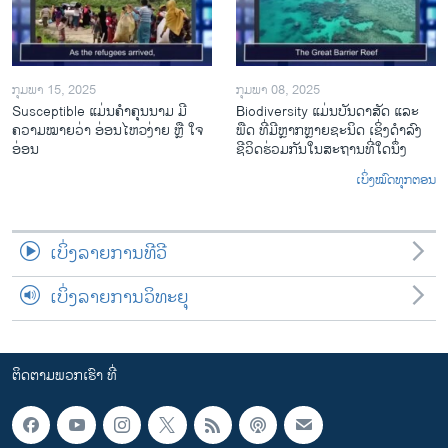
ກຸມພາ 15, 2025
ກຸມພາ 08, 2025
Susceptible ແມ່ນຄໍາຄຸນນາມ ມີ
Biodiversity ແມ່ນບັນດາສັດ ແລະ
ຄວາມໝາຍວ່າ ອ່ອນໄຫວງ່າຍ ຫຼື ໃຈ
ພືດ ທີ່ມີຫຼາກຫຼາຍຊະນິດ ເຊິ່ງດໍາລົງ
ອ່ອນ
ຊີວິດຮ່ວມກັນໃນສະຖານທີ່ໃດນຶ່ງ
ເບິ່ງໝົດທຸກຕອນ
ເບິ່ງລາຍການທີວີ
ເບິ່ງລາຍການວິທະຍຸ
ຕິດຕາມພວກເຮົາ ທີ່