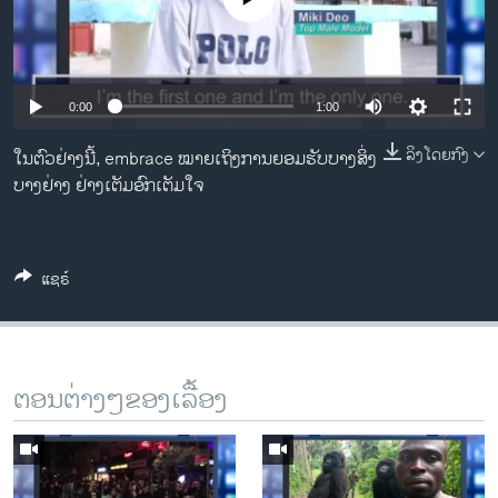
ວິທະຍາສາດ-ເທັກໂນໂລຈີ
ທຸລະກິດ
ພາສາອັງກິດ
Auto
0:00
1:00
ວີດີໂອ
240p
ລິງໂດຍກົງ
ໃນຕົວຢ່າງນີ້, embrace ໝາຍເຖິງການຍອມຮັບບາງສິ່ງ
ສຽງ
ບາງຢ່າງ ຢ່າງເຕັມອົກເຕັມໃຈ
360p
ລາຍການກະຈາຍສຽງ
480p
Auto
240p
360p
480p
ຕິດຕາມພວກເຮົາ ທີ່
ລາຍງານ
720p
ແຊຣ໌
720p
1080p
1080p
ພາສາຕ່າງໆ
ຕອນຕ່າງໆຂອງເລື້ອງ