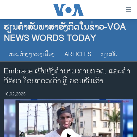
ລິ້ງ
ສຳຫລັບ
ເຂົ້າ
ຮຽນຄຳສັບພາສາອັງກິດໃນຂ່າວ-VOA
ຫາ
ໂຮມເພຈ
NEWS WORDS TODAY
ຂ້າມ
ລາວ
ຂ້າມ
ອາເມຣິກາ
ຕອນຕ່າງໆຂອງເລື້ອງ
ARTICLES
ກ່ຽວກັບ
ຂ້າມ
ໄປ
ການເລືອກຕັ້ງ ປະທານາທີບໍດີ ສະຫະລັດ 2024
Embrace ເປັນທັງຄໍານາມ ການກອດ, ແລະຄໍາ
ຫາ
ຂ່າວ​ຈີນ
ຊອກ
ກິລິຍາ ໂອບກອດເອົາ ຫຼື ຍອມຮັບເອົາ
ຄົ້ນ
ໂລກ
10,02,2025
ເອເຊຍ
ອິດສະຫຼະພາບດ້ານການຂ່າວ
ຊີວິດຊາວລາວ
ຊຸມຊົນຊາວລາວ
No media source currently available