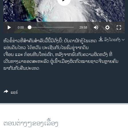
ວິທະຍາສາດ-ເທັກໂນໂລຈີ
ທຸລະກິດ
ພາສາອັງກິດ
0:00
29:58
ວີດີໂອ
ລິງໂດຍກົງ
ຫົວຂໍ້ຂ່າວທີ່ສຳຄັນສຳລັບມື້ນີ້ມີດັ່ງນີ້: ບັນດານັກກູ້ໄພເຫດ
ສຽງ
ແຜ່ນດິນໄຫວ ໄຕ້ຫວັນ ປະເຊີນກັບໄພຂົ່ມຂູ່ຈາກດິນ
ເຈື່ອນ ແລະ ກ້ອນຫີນໃຫຍ່ຕົກ, ຫລັງຈາກພົບກັບຄວາມຜິດຫວັງ ທີ່
ລາຍການກະຈາຍສຽງ
ເດີນທາງມາຮອດສະຫະລັດ ຜູ້ເຂົ້າເມືອງຜິດກົດໝາຍຊາວຈີນຫຼາຍຄົນ
ຕິດຕາມພວກເຮົາ ທີ່
ລາຍງານ
ພາກັນກັບຄືນປະເທດ
ພາສາຕ່າງໆ
ແຊຣ໌
ຕອນຕ່າງໆຂອງເລື້ອງ