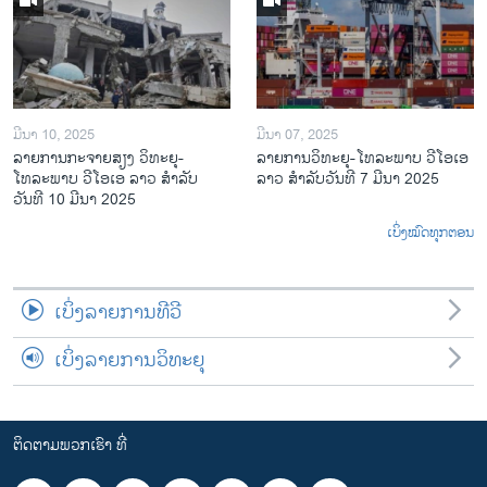
ມີນາ 10, 2025
ມີນາ 07, 2025
ລາຍການກະຈາຍສຽງ ວິທະຍຸ-
ລາຍການ​ວິ​ທະ​ຍ​ຸ-ໂທ​ລະ​ພາບ ວີໂອເອ
ໂທລະພາບ ວີໂອເອ ລາວ ສຳລັບ
ລາວ ສຳ​ລັບ​ວັນ​ທີ 7 ມີ​ນາ 2025
ວັນທີ 10 ມີນາ 2025
ເບິ່ງໝົດທຸກຕອນ
ເບິ່ງລາຍການທີວີ
ເບິ່ງລາຍການວິທະຍຸ
ຕິດຕາມພວກເຮົາ ທີ່