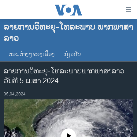
ລິ້ງ
ສຳຫລັບ
ເຂົ້າ
ລາຍການວິທະຍຸ-ໂທລະພາບ ພາກພາສາ
ຫາ
ໂຮມເພຈ
ລາວ
ຂ້າມ
ລາວ
ຂ້າມ
ອາເມຣິກາ
ຕອນຕ່າງໆຂອງເລື້ອງ
ກ່ຽວກັບ
ຂ້າມ
ໄປ
ການເລືອກຕັ້ງ ປະທານາທີບໍດີ ສະຫະລັດ 2024
ລາຍການວິທະຍຸ-ໂທລະພາບພາກພາສາລາວ
ຫາ
ຂ່າວ​ຈີນ
ຊອກ
ວັນທີ 5 ເມສາ 2024
ຄົ້ນ
ໂລກ
05,04,2024
ເອເຊຍ
ອິດສະຫຼະພາບດ້ານການຂ່າວ
ຊີວິດຊາວລາວ
ຊຸມຊົນຊາວລາວ
No media source currently available