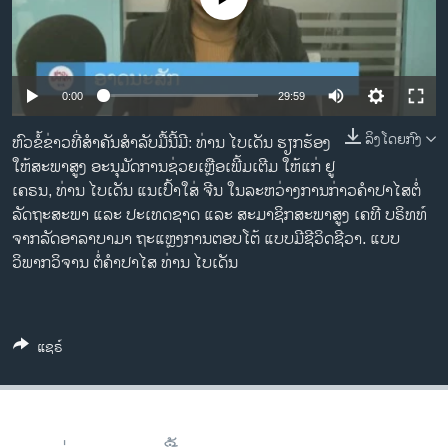
ວິທະຍາສາດ-ເທັກໂນໂລຈີ
ທຸລະກິດ
ພາສາອັງກິດ
0:00
29:59
ວີດີໂອ
ລິງໂດຍກົງ
ຫົວຂໍ້ຂ່າວທີ່ສຳຄັນສຳລັບມື້ນີ້ມີ: ທ່ານ ໄບເດັນ ຮຽກຮ້ອງ
ສຽງ
ໃຫ້ສະພາສູງ ອະນຸມັດການຊ່ວຍເຫຼືອເພີ້ມເຕີມ ໃຫ້ແກ່ ຢູ
ເຄຣນ, ທ່ານ ໄບເດັນ ແນເປົ້າໃສ່ ຈີນ ໃນລະຫວ່າງການກ່າວຄຳປາໄສຕໍ່
ລາຍການກະຈາຍສຽງ
ລັດຖະສະພາ ແລະ ປະເທດຊາດ ແລະ ສະມາຊິກສະພາສູງ ເຄທີ ບຣິທທ໌
ຕິດຕາມພວກເຮົາ ທີ່
ລາຍງານ
ຈາກລັດອາລາບາມາ ຖະແຫຼງການຕອບໂຕ້ ແບບມີຊີວິດຊີວາ. ແບບ
ວິພາກວິຈານ ຕໍ່ຄຳປາໄສ ທ່ານ ໄບເດັນ
ພາສາຕ່າງໆ
ແຊຣ໌