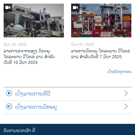
ມີນາ 10, 2025
ມີນາ 07, 2025
ລາຍການກະຈາຍສຽງ ວິທະຍຸ-
ລາຍການ​ວິ​ທະ​ຍ​ຸ-ໂທ​ລະ​ພາບ ວີໂອເອ
ໂທລະພາບ ວີໂອເອ ລາວ ສຳລັບ
ລາວ ສຳ​ລັບ​ວັນ​ທີ 7 ມີ​ນາ 2025
ວັນທີ 10 ມີນາ 2025
ເບິ່ງໝົດທຸກຕອນ
ເບິ່ງລາຍການທີວີ
ເບິ່ງລາຍການວິທະຍຸ
ຕິດຕາມພວກເຮົາ ທີ່