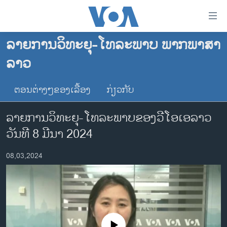
ລິ້ງ
ສຳຫລັບ
ເຂົ້າ
ລາຍການວິທະຍຸ-ໂທລະພາບ ພາກພາສາ
ຫາ
ໂຮມເພຈ
ລາວ
ຂ້າມ
ລາວ
ຂ້າມ
ອາເມຣິກາ
ຕອນຕ່າງໆຂອງເລື້ອງ
ກ່ຽວກັບ
ຂ້າມ
ໄປ
ການເລືອກຕັ້ງ ປະທານາທີບໍດີ ສະຫະລັດ 2024
ລາຍການວິທະຍຸ-ໂທລະພາບຂອງວີໂອເອລາວ
ຫາ
ຂ່າວ​ຈີນ
ຊອກ
ວັນທີ 8 ມີນາ 2024
ຄົ້ນ
ໂລກ
08,03,2024
ເອເຊຍ
ອິດສະຫຼະພາບດ້ານການຂ່າວ
ຊີວິດຊາວລາວ
ຊຸມຊົນຊາວລາວ
No media source currently available