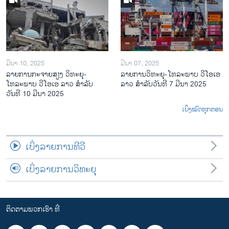
ມີນາ 10, 2025
ມີນາ 07, 2025
ລາຍການກະຈາຍສຽງ ວິທະຍຸ-
ລາຍການ​ວິ​ທະ​ຍ​ຸ-ໂທ​ລະ​ພາບ ວີໂອເອ
ໂທລະພາບ ວີໂອເອ ລາວ ສຳລັບ
ລາວ ສຳ​ລັບ​ວັນ​ທີ 7 ມີ​ນາ 2025
ວັນທີ 10 ມີນາ 2025
ເບິ່ງໝົດທຸກຕອນ
ເບິ່ງລາຍການທີວີ
ເບິ່ງລາຍການວິທະຍຸ
ຕິດຕາມພວກເຮົາ ທີ່