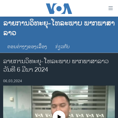
ລິ້ງ
ສຳຫລັບ
ເຂົ້າ
ລາຍການວິທະຍຸ-ໂທລະພາບ ພາກພາສາ
ຫາ
ໂຮມເພຈ
ລາວ
ຂ້າມ
ລາວ
ຂ້າມ
ອາເມຣິກາ
ຕອນຕ່າງໆຂອງເລື້ອງ
ກ່ຽວກັບ
ຂ້າມ
ໄປ
ການເລືອກຕັ້ງ ປະທານາທີບໍດີ ສະຫະລັດ 2024
ລາຍການວິທະຍຸ-ໂທລະພາບ ພາກພາສາລາວ
ຫາ
ຂ່າວ​ຈີນ
ຊອກ
ວັນທີ 6 ມີນາ 2024
ຄົ້ນ
ໂລກ
06,03,2024
ເອເຊຍ
ອິດສະຫຼະພາບດ້ານການຂ່າວ
ຊີວິດຊາວລາວ
ຊຸມຊົນຊາວລາວ
No media source currently available