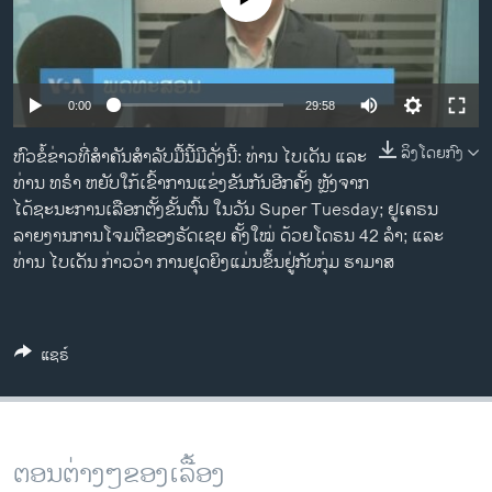
ວິທະຍາສາດ-ເທັກໂນໂລຈີ
ທຸລະກິດ
ພາສາອັງກິດ
0:00
29:58
ວີດີໂອ
ລິງໂດຍກົງ
ຫົວຂໍ້ຂ່າວທີ່ສຳຄັນສຳລັບມື້ນີ້ມີດັ່ງນີ້: ທ່ານ ໄບເດັນ ແລະ
ສຽງ
ທ່ານ ທຣຳ ຫຍັບໃກ້ເຂົ້າການແຂ່ງຂັນກັນອີກຄັ້ງ ຫຼັງຈາກ
ໄດ້ຊະນະການເລືອກຕັ້ງຂັ້ນຕົ້ນ ໃນວັນ Super Tuesday; ຢູເຄຣນ
ລາຍການກະຈາຍສຽງ
ລາຍງານການໂຈມຕີຂອງຣັດເຊຍ ຄັ້ງໃໝ່ ດ້ວຍໂດຣນ 42 ລຳ; ແລະ
ຕິດຕາມພວກເຮົາ ທີ່
ລາຍງານ
ທ່ານ ໄບເດັນ ກ່າວວ່າ ການຢຸດຍິງແມ່ນຂຶ້ນຢູ່ກັບກຸ່ມ ຮາມາສ
ພາສາຕ່າງໆ
ແຊຣ໌
ຕອນຕ່າງໆຂອງເລື້ອງ