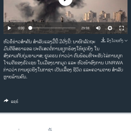
ວິທະຍາສາດ-ເທັກໂນໂລຈີ
ທຸລະກິດ
ພາສາອັງກິດ
0:00
29:59
ວີດີໂອ
ລິງໂດຍກົງ
ຫົວຂ້ໍຂ່າວສຳຄັນ ສຳລັບແລງມື້ນີ້ ມີດັ່ງນີ້: ນາຍົກລັດຖະ
ສຽງ
ມົນຕີອິສຣາແອລ ປະຕິເສດຕໍ່ການຮຽກຮ້ອງໃຫ້ຢຸດຍິງ ໃນ
ສົງຄາມກັບກຸ່ມຮາມາສ; ຢູເຄຣນ ກ່າວວ່າ ຕົນພ້ອມທີ່ຈະຂັບໄລ່ການບຸກ
ລາຍການກະຈາຍສຽງ
ໂຈມຕີຂອງຣັດເຊຍ ໃນເມືອງບາກມຸດ ແລະ ຫົວໜ້າອົງການ UNRWA
ຕິດຕາມພວກເຮົາ ທີ່
ລາຍງານ
ກ່າວວ່າ ການຢຸດຍິງໃນກາຊາ ເປັນເລື້ອງ ຊີວິດ ແລະຄວາມຕາຍ ສຳລັບ
ຫຼາຍລ້ານຄົນ.
ພາສາຕ່າງໆ
ແຊຣ໌