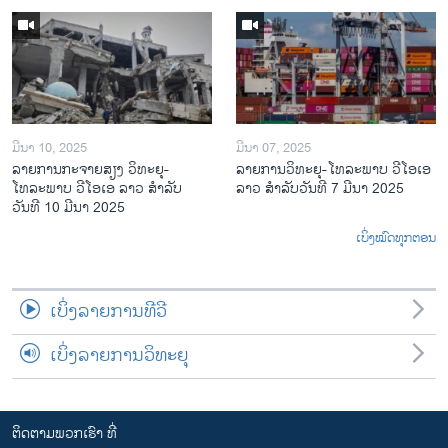
ມີນາ 10, 2025
ມີນາ 07, 2025
ລາຍການກະຈາຍສຽງ ວິທະຍຸ-
ລາຍການ​ວິ​ທະ​ຍ​ຸ-ໂທ​ລະ​ພາບ ວີໂອເອ
ໂທລະພາບ ວີໂອເອ ລາວ ສຳລັບ
ລາວ ສຳ​ລັບ​ວັນ​ທີ 7 ມີ​ນາ 2025
ວັນທີ 10 ມີນາ 2025
ເບິ່ງໝົດທຸກຕອນ
ເບິ່ງລາຍການທີວີ
ເບິ່ງລາຍການວິທະຍຸ
ຕິດຕາມພວກເຮົາ ທີ່