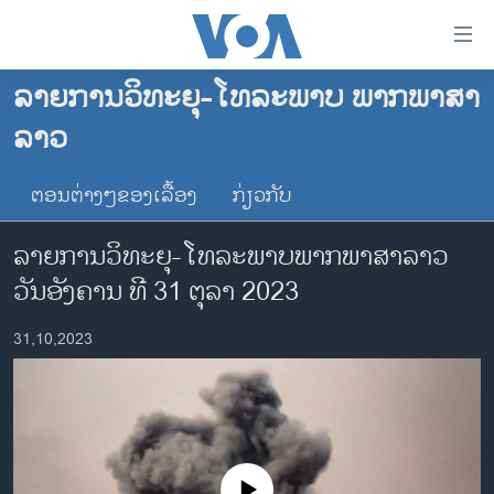
ລິ້ງ
ສຳຫລັບ
ເຂົ້າ
ລາຍການວິທະຍຸ-ໂທລະພາບ ພາກພາສາ
ຫາ
ໂຮມເພຈ
ລາວ
ຂ້າມ
ລາວ
ຂ້າມ
ອາເມຣິກາ
ຕອນຕ່າງໆຂອງເລື້ອງ
ກ່ຽວກັບ
ຂ້າມ
ໄປ
ການເລືອກຕັ້ງ ປະທານາທີບໍດີ ສະຫະລັດ 2024
ລາຍການວິທະຍຸ-ໂທລະພາບພາກພາສາລາວ
ຫາ
ຂ່າວ​ຈີນ
ຊອກ
ວັນອັງຄານ ທີ 31 ຕຸລາ 2023
ຄົ້ນ
ໂລກ
31,10,2023
ເອເຊຍ
ອິດສະຫຼະພາບດ້ານການຂ່າວ
ຊີວິດຊາວລາວ
ຊຸມຊົນຊາວລາວ
No media source currently available