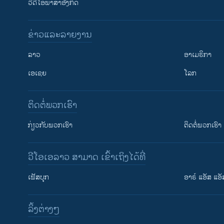
ວີດີໂອພາສາອັງກິດ
ຂ່າວແລະລາຍງານ
ລາວ
ອາເມຣິກາ
ເອເຊຍ
ໂລກ
ຕິດຕໍ່ພວກເຮົາ
ກ່ຽວກັບພວກເຮົາ
ຕິດຕໍ່ພວກເຮົາ
ວີໂອເອລາວ ສາມາດ ເຂົ້າເຖິງໄດ້ທີ່
ເຟັສບຸກ
ອາຣ໌ ແອັສ ແອັ
​ລິ້ງ​ຕ່າງໆ
ຕິດຕາມພວກເຮົາ ທີ່