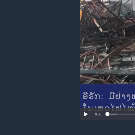
ວິທະຍາສາດ-ເທັກໂນໂລຈີ
ທຸລະກິດ
ພາສາອັງກິດ
ວີດີໂອ
ສຽງ
ລາຍການກະຈາຍສຽງ
ລາຍງານ
0:00