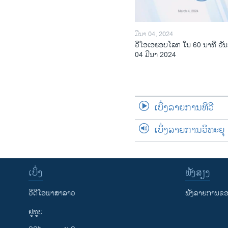
ມີນາ 04, 2024
ວີໂອເອຮອບໂລກ ໃນ 60 ນາທີ ວັນ
04 ມີນາ 2024
ເບິ່ງລາຍການທີວີ
ເບິ່ງລາຍການວິທະຍຸ
ເບິ່ງ
ຟັງສຽງ
ວີດີໂອພາສາລາວ
ຟັງລາຍການຂອງ
ຢູທູບ