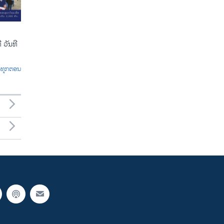
 ວັນທີ
ົດທຸກຕອນ