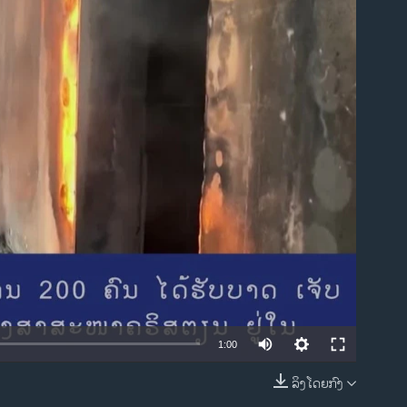
ble
1:00
ລິງໂດຍກົງ
EMBED