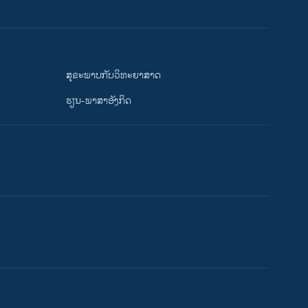
ສຸຂະພາບກັບວິທະຍາສາດ
ຮຽນ-ພາສາອັງກິດ