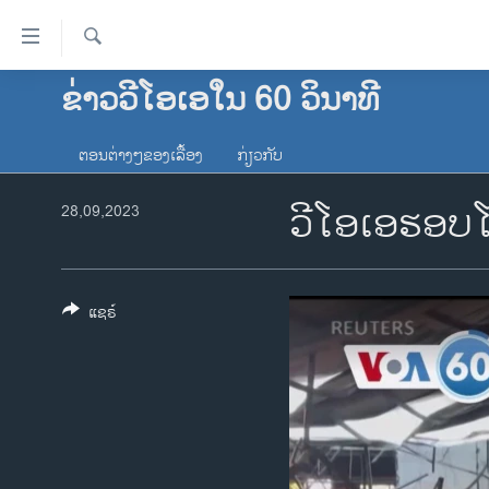
ລິ້ງ
ສຳຫລັບ
ເຂົ້າ
ຄົ້ນຫາ
ຂ່າວວີໂອເອໃນ 60 ວິນາທີ
ໂຮມເພຈ
ຫາ
ລາວ
ຂ້າມ
ຕອນຕ່າງໆຂອງເລື້ອງ
ກ່ຽວກັບ
ຂ້າມ
ອາເມຣິກາ
ຂ້າມ
ວີໂອເອຮອບໂ
28,09,2023
ການເລືອກຕັ້ງ ປະທານາທີບໍດີ ສະຫະລັດ
ໄປ
2024
ຫາ
ຂ່າວ​ຈີນ
ຊອກ
ຄົ້ນ
ແຊຣ໌
ໂລກ
ເອເຊຍ
ອິດສະຫຼະພາບດ້ານການຂ່າວ
ຊີວິດຊາວລາວ
ຊຸມຊົນຊາວລາວ