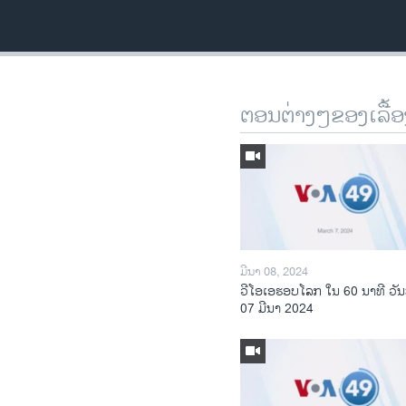
ຕອນຕ່າງໆຂອງເລື້ອ
ມີນາ 08, 2024
ວີໂອເອຮອບໂລກ ໃນ 60 ນາທີ ວັນ
07 ມີນາ 2024