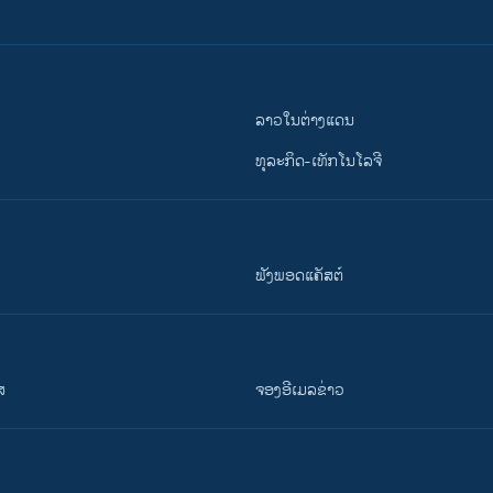
ລາວໃນຕ່າງແດນ
ທຸລະກິດ-ເທັກໂນໂລຈີ
ຟັງພອດແຄັສຕ໌
ສ
ຈອງອີເມລຂ່າວ