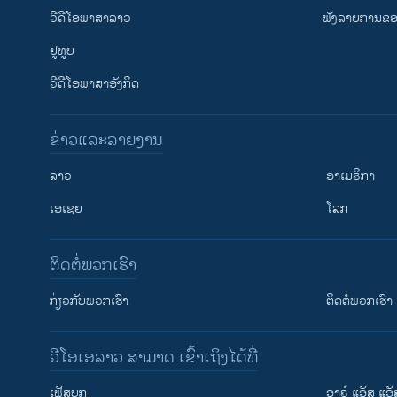
ວີດີໂອພາສາລາວ
ຟັງລາຍການຂອງ
ຢູທູບ
ວີດີໂອພາສາອັງກິດ
ຂ່າວແລະລາຍງານ
ລາວ
ອາເມຣິກາ
ເອເຊຍ
ໂລກ
ຕິດຕໍ່ພວກເຮົາ
ກ່ຽວກັບພວກເຮົາ
ຕິດຕໍ່ພວກເຮົາ
ວີໂອເອລາວ ສາມາດ ເຂົ້າເຖິງໄດ້ທີ່
ເຟັສບຸກ
ອາຣ໌ ແອັສ ແອັ