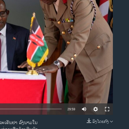
ble
29:59
ລິງໂດຍກົງ
ດແລະເຄັນຢາ ລົງນາມໃນ
EMBED