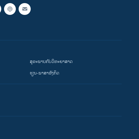
ສຸຂະພາບກັບວິທະຍາສາດ
ຮຽນ-ພາສາອັງກິດ