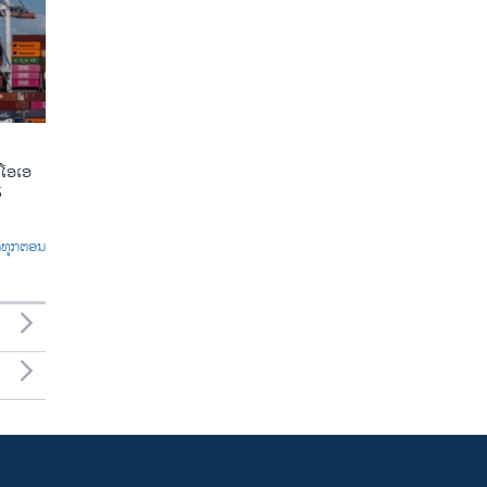
ີໂອເອ
5
ົດທຸກຕອນ