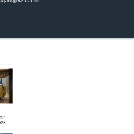
ຊ່ວຍເຫຼືອດ້ານດິນຟ້າ
ຂອງ
025