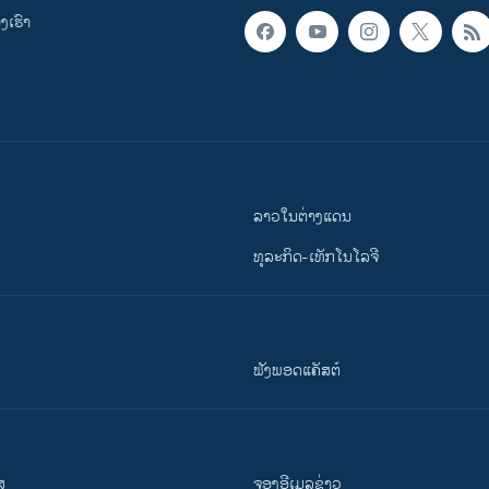
ເຮົາ
ລາວໃນຕ່າງແດນ
ທຸລະກິດ-ເທັກໂນໂລຈີ
ຟັງພອດແຄັສຕ໌
ສ
ຈອງອີເມລຂ່າວ