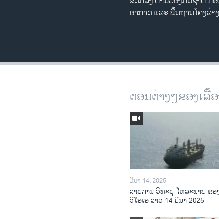
ຂໍ້ຕົກລົງ ດ້ານປ້ອງກັນຊາດ 
ອາກາດ ແລະ ພື້ນຖານໂຄງລ່າງ
ຕອນຕ່າງໆຂອງເລື້ອ
ມີນາ 14, 2025
ລາຍການ ວິທະຍຸ-ໂທລະພາບ ຂອ
ວີໂອເອ ລາວ 14 ມີນາ 2025