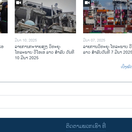
ມີນາ 10, 2025
ມີນາ 07, 2025
ເອ
ລາຍການກະຈາຍສຽງ ວິທະຍຸ-
ລາຍການ​ວິ​ທະ​ຍ​ຸ-ໂທ​ລະ​ພາບ ວ
ໂທລະພາບ ວີໂອເອ ລາວ ສຳລັບ ວັນທີ
ລາວ ສຳ​ລັບ​ວັນ​ທີ 7 ມີ​ນາ 202
10 ມີນາ 2025
ເບິ່ງໝ
ຕິດຕາມພວກເຮົາ ທີ່