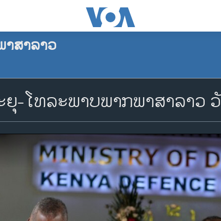
ພາສາລາວ
ຍຸ-ໂທລະພາບພາກພາສາລາວ ວັນ