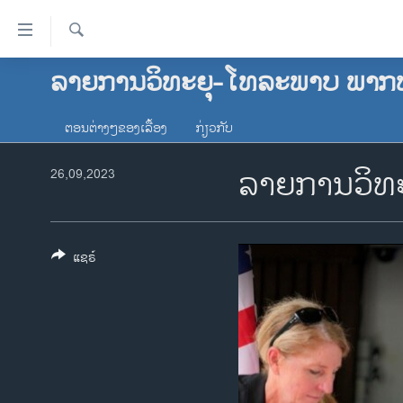
ລິ້ງ
ສຳຫລັບ
ເຂົ້າ
ຄົ້ນຫາ
ລາຍການວິທະຍຸ-ໂທລະພາບ ພາກ
ໂຮມເພຈ
ຫາ
ລາວ
ຂ້າມ
ຕອນຕ່າງໆຂອງເລື້ອງ
ກ່ຽວກັບ
ຂ້າມ
ອາເມຣິກາ
ຂ້າມ
ລາຍການວິທະ
26,09,2023
ການເລືອກຕັ້ງ ປະທານາທີບໍດີ ສະຫະລັດ
ໄປ
2024
ຫາ
ຂ່າວ​ຈີນ
ຊອກ
ຄົ້ນ
ແຊຣ໌
ໂລກ
ເອເຊຍ
ອິດສະຫຼະພາບດ້ານການຂ່າວ
ຊີວິດຊາວລາວ
ຊຸມຊົນຊາວລາວ