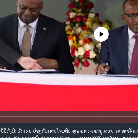
No media source currently availa
ມື້ນີ້ມີດັ່ງນີ້: ຣັດເຊຍ ປ້ອງກັນການໂຈມຕີທາງອາກາດຈາກຢູເຄຣນ; ສະຫະລັ