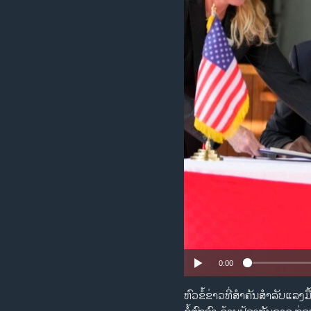
ວິທະຍາສາດ-ເທັກໂນໂລຈີ
ທຸລະກິດ
ພາສາອັງກິດ
ວີດີໂອ
ສຽງ
ລາຍການກະຈາຍສຽງ
ລາຍງານ
0:00
ຫົວຂໍ້ຂ່າວທີ່ສຳຄັນສຳລັບແລງ