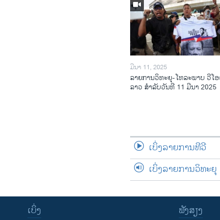
ມີນາ 11, 2025
ລາຍການວິ​ທະ​ຍຸ-ໂທ​ລະ​ພາບ ວີໂອ
ລາວ ສຳ​ລັບ​ວັນ​ທີ 11 ມີ​ນາ 2025
ເບິ່ງລາຍການທີວີ
ເບິ່ງລາຍການວິທະຍຸ
ເບິ່ງ
ຟັງສຽງ