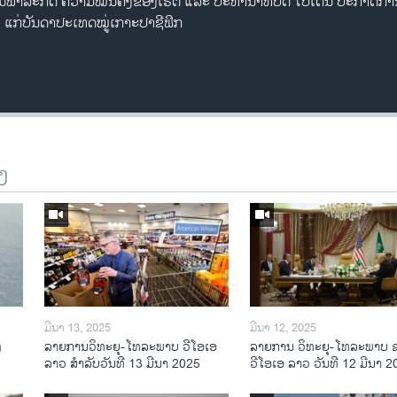
ກ່ອນພາລະກິດ ຄວາມໝັ້ນຄົງຂອງເຮຕີ ແລະ ປະທານາທິບໍດີ ໄບເດັນ ປະກາດການ
 ແກ່ບັນດາປະເທດໝູ່ເກາະປາຊີຟິກ
ງ
ມີນາ 13, 2025
ມີນາ 12, 2025
ງ
ລາຍການວິ​ທະ​ຍຸ-ໂທ​ລະ​ພາບ ວີໂອເອ
ລາຍການ ວິທະຍຸ-ໂທລະພາບ 
ລາວ ສຳ​ລັບ​ວັນ​ທີ 13 ມີ​ນາ 2025
ວີໂອເອ ລາວ ວັນທີ 12 ມີນາ 2