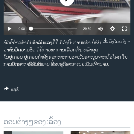
ວິທະຍາສາດ-ເທັກໂນໂລຈີ
ທຸລະກິດ
ພາສາອັງກິດ
0:00
29:59
ວີດີໂອ
ລິງໂດຍກົງ
ຫົວ​ຂໍ້​ຂ່າວ​ສຳ​ຄັນ​ສຳ​ລັບ​ແລງມື້ນີ້ ມີ​ດັ່ງ​ນີ້: ທ່ານທຣໍາ ບໍ່ຮັບ
ສຽງ
ວ່າຕົນມີຄວາມຜິດ ຕໍ່ຂໍ້ກ່າວຫາການເລືອກຕັ້ງ, ຫລ້າສຸດ
ໃນຢູເຄຣນ ຢູເຄຣນກຳລັງຊອກຫາການສະໜັບສະໜູນຈາກທົ່ວໂລກ ໃນ
ລາຍການກະຈາຍສຽງ
ການປຶກສາຫາລືສັນຕິພາບ ທີ່ສະອຸດີອາຣາເບຍເປັນເຈົ້າພາບ.
ຕິດຕາມພວກເຮົາ ທີ່
ລາຍງານ
ແຊຣ໌
ພາສາຕ່າງໆ
ຕອນຕ່າງໆຂອງເລື້ອງ