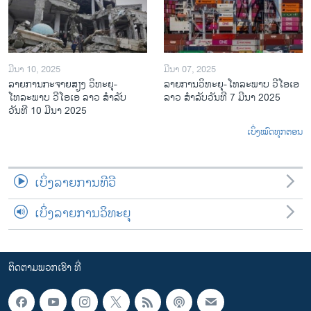
ມີນາ 10, 2025
ມີນາ 07, 2025
ລາຍການກະຈາຍສຽງ ວິທະຍຸ-
ລາຍການ​ວິ​ທະ​ຍ​ຸ-ໂທ​ລະ​ພາບ ວີໂອເອ
ໂທລະພາບ ວີໂອເອ ລາວ ສຳລັບ
ລາວ ສຳ​ລັບ​ວັນ​ທີ 7 ມີ​ນາ 2025
ວັນທີ 10 ມີນາ 2025
ເບິ່ງໝົດທຸກຕອນ
ເບິ່ງລາຍການທີວີ
ເບິ່ງລາຍການວິທະຍຸ
ຕິດຕາມພວກເຮົາ ທີ່