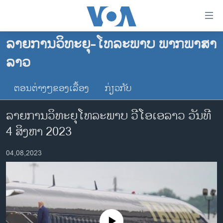
ລິ້ງ
ສຳຫລັບ
ເຂົ້າ
ລາຍການວິທະຍຸ-ໂທລະພາບ ພາກພາສາ
ຫາ
ໂຮມເພຈ
ລາວ
ຂ້າມ
ລາວ
ຂ້າມ
ອາເມຣິກາ
ຕອນຕ່າງໆຂອງເລື້ອງ
ກ່ຽວກັບ
ຂ້າມ
ໄປ
ການເລືອກຕັ້ງ ປະທານາທີບໍດີ ສະຫະລັດ 2024
ລາຍການວິ​ທະ​ຍຸ​ໂທ​ລະ​ພາບ ວີ​ໂອ​ເອ​ລາວ ວັນທີ
ຫາ
ຂ່າວ​ຈີນ
ຊອກ
4 ສິງຫາ 2023
ຄົ້ນ
ໂລກ
04,08,2023
ເອເຊຍ
ອິດສະຫຼະພາບດ້ານການຂ່າວ
ຊີວິດຊາວລາວ
ຊຸມຊົນຊາວລາວ
No media source currently available