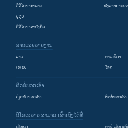
ວີດີໂອພາສາລາວ
ຟັງລາຍການຂອງ
ຢູທູບ
ວີດີໂອພາສາອັງກິດ
ຂ່າວແລະລາຍງານ
ລາວ
ອາເມຣິກາ
ເອເຊຍ
ໂລກ
ຕິດຕໍ່ພວກເຮົາ
ກ່ຽວກັບພວກເຮົາ
ຕິດຕໍ່ພວກເຮົາ
ວີໂອເອລາວ ສາມາດ ເຂົ້າເຖິງໄດ້ທີ່
ເຟັສບຸກ
ອາຣ໌ ແອັສ ແອັ