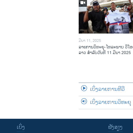
ມີນາ 11, 2025
ລາຍການວິ​ທະ​ຍຸ-ໂທ​ລະ​ພາບ ວີໂອ
ລາວ ສຳ​ລັບ​ວັນ​ທີ 11 ມີ​ນາ 2025
ເບິ່ງລາຍການທີວີ
ເບິ່ງລາຍການວິທະຍຸ
ເບິ່ງ
ຟັງສຽງ