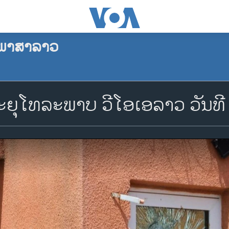
ພາສາລາວ
ຍຸ​ໂທ​ລະ​ພາບ ວີ​ໂອ​ເອ​ລາວ ວັນ​ທີ