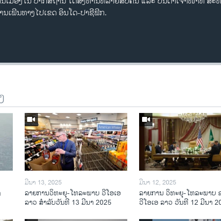
ນເມືອງໃນ ປາກິສຖານ ໄດ້ສັງຫານຫລາຍສິບຄົນ ແລະ ບັນດາເຈົ້າໜ້າທີ່ ສະຫ
ກການເພີນທາງໄປເຂດ ອິນໂດ-ປາຊີຟິກ.
ງ
ມີນາ 13, 2025
ມີນາ 12, 2025
ງ
ລາຍການວິ​ທະ​ຍຸ-ໂທ​ລະ​ພາບ ວີໂອເອ
ລາຍການ ວິທະຍຸ-ໂທລະພາບ 
ລາວ ສຳ​ລັບ​ວັນ​ທີ 13 ມີ​ນາ 2025
ວີໂອເອ ລາວ ວັນທີ 12 ມີນາ 2