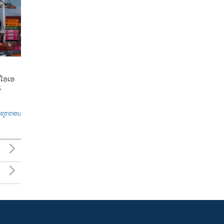
ີໂອເອ
5
ົດທຸກຕອນ