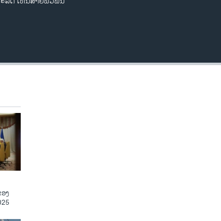
ະລັດ ເຫັນສາຍພົວພັນ
ຂອງ
025