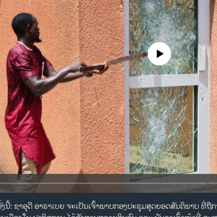
No media source currently availa
້ມີດັ່ງນີ້: ຊາອຸດີ ອາຣາເບຍ ຈະເປັນເຈົ້າພາບກອງປະຊຸມສຸດຍອດສັນຕິພາບ ທີ່ຖື