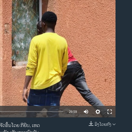
ble
29:59
ລິງໂດຍກົງ
ກຈັດຂຶ້ນໂດຍ ກີຢິບ, ເຫດ
EMBED