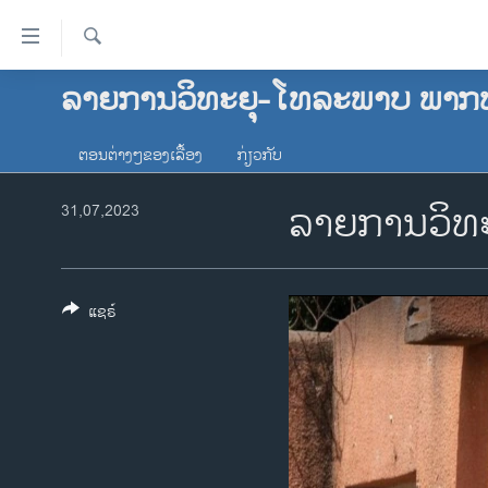
ລິ້ງ
ສຳຫລັບ
ເຂົ້າ
ຄົ້ນຫາ
ລາຍການວິທະຍຸ-ໂທລະພາບ ພາກ
ໂຮມເພຈ
ຫາ
ລາວ
ຂ້າມ
ຕອນຕ່າງໆຂອງເລື້ອງ
ກ່ຽວກັບ
ຂ້າມ
ອາເມຣິກາ
ຂ້າມ
ລາຍການວິ​ທະ​
31,07,2023
ການເລືອກຕັ້ງ ປະທານາທີບໍດີ ສະຫະລັດ
ໄປ
2024
ຫາ
ຂ່າວ​ຈີນ
ຊອກ
ຄົ້ນ
ແຊຣ໌
ໂລກ
ເອເຊຍ
ອິດສະຫຼະພາບດ້ານການຂ່າວ
ຊີວິດຊາວລາວ
ຊຸມຊົນຊາວລາວ