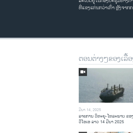
ລະເບີດຢູ່ໃນກອງປະຊຸມທາງກາ
ທີ່ແຂງແກ່ນກວ່າເກົ່າ ຫຼັງຈາ
ຕອນຕ່າງໆຂອງເລື້ອ
ມີນາ 14, 2025
ລາຍການ ວິທະຍຸ-ໂທລະພາບ ຂອ
ວີໂອເອ ລາວ 14 ມີນາ 2025