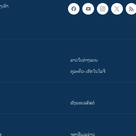
ເຮົາ
ລາວໃນຕ່າງແດນ
ທຸລະກິດ-ເທັກໂນໂລຈີ
ຟັງພອດແຄັສຕ໌
ສ
ຈອງອີເມລຂ່າວ