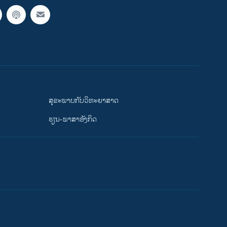
ສຸຂະພາບກັບວິທະຍາສາດ
ຮຽນ-ພາສາອັງກິດ