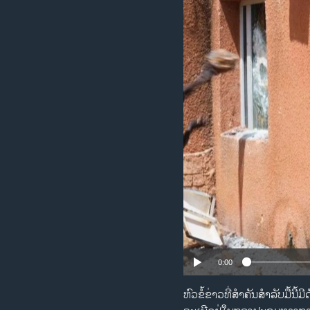
ວິທະຍາສາດ-ເທັກໂນໂລຈີ
ທຸລະກິດ
ພາສາອັງກິດ
ວີດີໂອ
ສຽງ
ລາຍການກະຈາຍສຽງ
ລາຍງານ
0:00
ຫົວຂໍ້ຂ່າວທີ່ສຳຄັນສຳລັບມື້ນີ