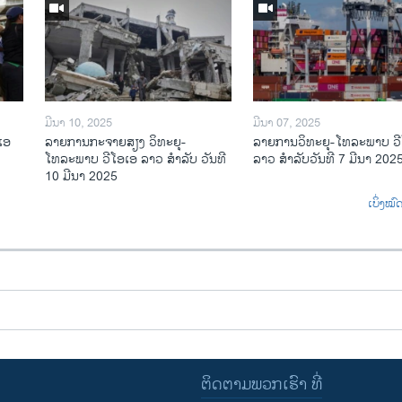
ມີນາ 10, 2025
ມີນາ 07, 2025
ເອ
ລາຍການກະຈາຍສຽງ ວິທະຍຸ-
ລາຍການ​ວິ​ທະ​ຍ​ຸ-ໂທ​ລະ​ພາບ ວ
ໂທລະພາບ ວີໂອເອ ລາວ ສຳລັບ ວັນທີ
ລາວ ສຳ​ລັບ​ວັນ​ທີ 7 ມີ​ນາ 202
10 ມີນາ 2025
ເບິ່ງໝ
ຕິດຕາມພວກເຮົາ ທີ່